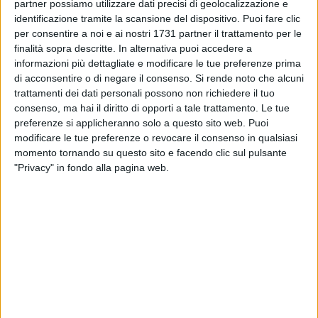
partner possiamo utilizzare dati precisi di geolocalizzazione e
identificazione tramite la scansione del dispositivo. Puoi fare clic
per consentire a noi e ai nostri 1731 partner il trattamento per le
finalità sopra descritte. In alternativa puoi accedere a
16
informazioni più dettagliate e modificare le tue preferenze prima
di acconsentire o di negare il consenso.
Si rende noto che alcuni
trattamenti dei dati personali possono non richiedere il tuo
consenso, ma hai il diritto di opporti a tale trattamento. Le tue
"La campagna vitivinicola sta entrando nel vivo e, per
preferenze si applicheranno solo a questo sito web. Puoi
fortuna, sembra che il nostro prodotto quest'anno abbia
modificare le tue preferenze o revocare il consenso in qualsiasi
l'appeal dei tempi migliori. È necessario, però, mantenere
momento tornando su questo sito e facendo clic sul pulsante
alta l'attenzione per evitare che uva dall'estero entri sul
"Privacy" in fondo alla pagina web.
nostro mercato e danneggi gli agricoltori. La nostra Puglia è
da sempre ai primissimi posti nel settore vitivinicolo e non
possiamo permetterci il lusso che altri vengano a "fare la
voce grossa" in casa nostra".
È questa la preoccupazione espressa in una nota da
Peppino Longo, consigliere regionale del gruppo "Con-
Emiliano".