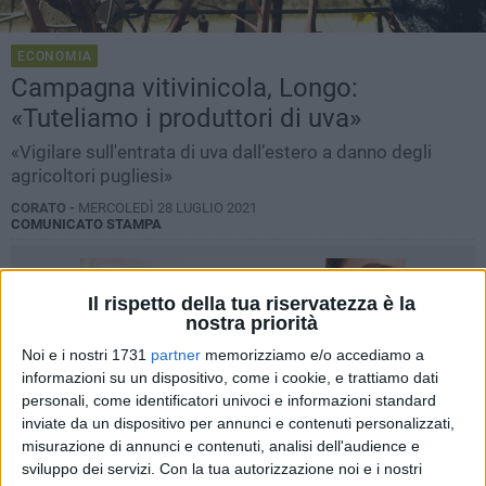
ECONOMIA
Campagna vitivinicola, Longo:
«Tuteliamo i produttori di uva»
«Vigilare sull'entrata di uva dall’estero a danno degli
agricoltori pugliesi»
CORATO -
MERCOLEDÌ 28 LUGLIO 2021
COMUNICATO STAMPA
Il rispetto della tua riservatezza è la
nostra priorità
Noi e i nostri 1731
partner
memorizziamo e/o accediamo a
informazioni su un dispositivo, come i cookie, e trattiamo dati
personali, come identificatori univoci e informazioni standard
inviate da un dispositivo per annunci e contenuti personalizzati,
misurazione di annunci e contenuti, analisi dell'audience e
sviluppo dei servizi.
Con la tua autorizzazione noi e i nostri