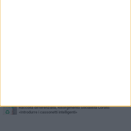
PIÙ LETTI QUESTA SETTIMANA
SABATO 1 AGOSTO
16.554.000 euro di avanzo: «Non sempre è un fatto positivo: o non
c'è stata capacità di spesa o le entrate sono state troppo alte»
VENERDÌ 31 LUGLIO
Via Dante, aiuole nel degrado: tra incuria pubblica e inciviltà
quotidiana
VENERDÌ 31 LUGLIO
Corato, le attività chiedono di accelerare sul calendario estivo:
«Gli eventi generano presenze, consumi e nuove opportunità»
MERCOLEDÌ 5 AGOSTO
Chiuso momentaneamente distributore di benzina di Via Ruvo
SABATO 1 AGOSTO
Centro storico, l'assessore Marcone risponde agli esercenti:
«Siamo ai nastri di partenza»
LUNEDÌ 3 AGOSTO
Raccolta differenziata, Risorgimento Socialista Corato:
«Introdurre i cassonetti intelligenti»