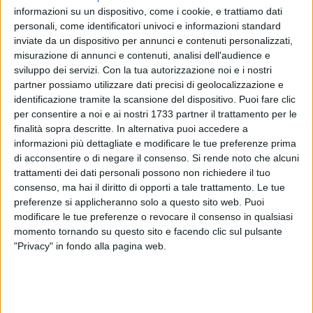
certificazioni ISEE in corso di validità. Ai Comuni si è chiesto
informazioni su un dispositivo, come i cookie, e trattiamo dati
di provvedere alla verifica anagrafica dei dati derivanti dalla
personali, come identificatori univoci e informazioni standard
DSU-ISEE. Il Comune di Corato ha effettuato tutti i controlli
inviate da un dispositivo per annunci e contenuti personalizzati,
previsti nei tempi definiti ed ha inviato i relativi esiti ad INPS
misurazione di annunci e contenuti, analisi dell'audience e
che, lo scorso 18 luglio, ha fornito gli elenchi definitivi dei
sviluppo dei servizi.
Con la tua autorizzazione noi e i nostri
1.902 nuclei familiari coratini ammessi. Il 19 luglio 2023 il
partner possiamo utilizzare dati precisi di geolocalizzazione e
identificazione tramite la scansione del dispositivo. Puoi fare clic
Comune di Corato ha poi adottato l'atto dirigenziale
per consentire a noi e ai nostri 1733 partner il trattamento per le
contenente l'elenco consolidato (ed opportunamente
finalità sopra descritte. In alternativa puoi accedere a
anonimizzato per tutelare la privacy) dei nuclei familiari
informazioni più dettagliate e modificare le tue preferenze prima
aventi diritto. In questi giorni sono infine partite le
di acconsentire o di negare il consenso.
Si rende noto che alcuni
comunicazioni cartacee via posta ai nuclei familiari
trattamenti dei dati personali possono non richiedere il tuo
ammessi che arriveranno presso i domicili nei prossimi
consenso, ma hai il diritto di opporti a tale trattamento. Le tue
giorni lavorativi.
preferenze si applicheranno solo a questo sito web. Puoi
modificare le tue preferenze o revocare il consenso in qualsiasi
A seguire, i cittadini e le cittadine destinatari della
momento tornando su questo sito e facendo clic sul pulsante
comunicazione potranno recarsi presso qualsiasi Ufficio
"Privacy" in fondo alla pagina web.
Postale per il ritiro della propria Carta solidale,
preferibilmente a partire dal primo giorno lavorativo
successivo al 5 di ogni mese (esempio: dal 5 al 31 luglio, dal
5 al 31 agosto, etc). Per il ritiro della carta è necessario