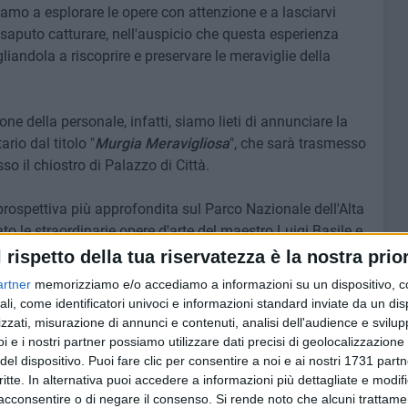
iamo a esplorare le opere con attenzione e a lasciarvi
 saputo catturare, nell'auspicio che questa esperienza
ogliandola a riscoprire e preservare le meraviglie della
ne della personale, infatti, siamo lieti di annunciare la
io dal titolo "
Murgia Meravigliosa
", che sarà trasmesso
o il chiostro di Palazzo di Città.
rospettiva più approfondita sul Parco Nazionale dell'Alta
ato le straordinarie opere d'arte del maestro Luigi Basile e
l rispetto della tua riservatezza è la nostra prior
artner
memorizziamo e/o accediamo a informazioni su un dispositivo, c
pettiva unica e coinvolgente, in cui si potrà confrontare
ali, come identificatori univoci e informazioni standard inviate da un di
 con la realtà del paesaggio, un ponte tra le opere del
zzati, misurazione di annunci e contenuti, analisi dell'audience e svilupp
ui le stesse prendono vita attraverso le immagini del
i e i nostri partner possiamo utilizzare dati precisi di geolocalizzazione 
a natura si influenzino reciprocamente, alimentando la
del dispositivo. Puoi fare clic per consentire a noi e ai nostri 1731 partn
critte. In alternativa puoi accedere a informazioni più dettagliate e modif
acconsentire o di negare il consenso.
Si rende noto che alcuni trattamen