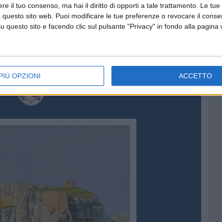
e il tuo consenso, ma hai il diritto di opporti a tale trattamento. Le tue
del Consiglio Regionale della Puglia, del Comune di Corato
 questo sito web. Puoi modificare le tue preferenze o revocare il conse
e storia antica del Parco Nazionale dell'Alta Murgia" di cui
questo sito e facendo clic sul pulsante "Privacy" in fondo alla pagina
 Parco, ed inserite nelle iniziative de "La PrimaVera Fest"
al Gal Le Città di Castel del Monte e Slow Murgia.
PIÙ OPZIONI
ACCETTO