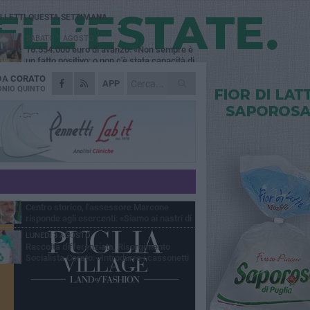
Ù LETTI QUESTA SETTIMANA
SABATO 1 AGOSTO
16.554.000 euro di avanzo: «Non sempre è
un fatto positivo: o non c'è stata capacità di
sa o le entrate sono state troppo alte»
 DA
CORATO
VENERDÌ 31 LUGLIO
APP
Via Dante, aiuole nel degrado: tra incuria
NIO QUINTO
pubblica e inciviltà quotidiana
VENERDÌ 31 LUGLIO
Corato, le attività chiedono di accelerare
sul calendario estivo: «Gli eventi generano
esenze, consumi e nuove opportunità»
MERCOLEDÌ 5 AGOSTO
Chiuso momentaneamente distributore di
benzina di Via Ruvo
SABATO 1 AGOSTO
Centro storico, l'assessore Marcone
risponde agli esercenti: «Siamo ai nastri di
rtenza»
LUNEDÌ 3 AGOSTO
Raccolta differenziata, Risorgimento
Socialista Corato: «Introdurre i cassonetti
elligenti»