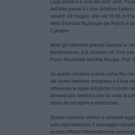
Luigi Basile e a cura del prof. arch. Pas
dell'Arte presso il Liceo Artistico Federi
venerdì 24 maggio, alle ore 18:30, in Pi
della Giornata Nazionale dei Parchi e sar
2 giugno.
Molti gli interventi previsti durante la c
Mastromauro, A.D. Granoro srl, Prof.ssa 
Parco Nazionale dell'Alta Murgia, Prof. 
Un evento artistico avente come filo condu
del nostro territorio murgiano e il fine d
attraverso le opere Artistiche il nostro te
dimenticato, territorio che ha visto le so
storia da riscoprire e valorizzare.
Questo contesto storico e culturale aggiu
solo rappresentano il paesaggio naturale
quadro riflette l'interpretazione personale 