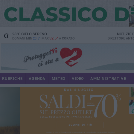
PI
spe
28
°C
CIELO SERENO
NOTIZIE
32.5°
DOMANI MIN
23.5°
MAX
A
CORATO
DIRETTORE
ANTO
pr
RUBRICHE
AGENDA
METEO
VIDEO
AMMINISTRATIVE
pa
int