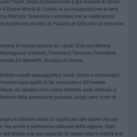
quale Pisani, libero professionista e già docente di Storia
co II-Stupor Mundi di Corato, la cui inaugurazione si terrà
azza Marconi, facendola coincidere con le celebrazioni
à fruibile nel chiostro di Palazzo di Città sino al prossimo
erimonia di inaugurazione tra i quali: Dott.ssa Marina
Mariagrazia Vitobello, Francesco Tarantini, Presidente
Corrado De Beneditti, Sindaco di Corato.
ttore aspetti paesaggistici, rurali, storici e archeologici
ell'evento sarà quello di far conoscere e diffondere
rritorio, da sempre visto come territorio arido pietroso e
fferenze delle generazioni passate, luoghi però ricchi di
nge un ulteriore strato di significato alle opere che non
, ma anche il patrimonio culturale della regione. Ogni
dell'artista e la sua capacità di vedere oltre il visibile e di