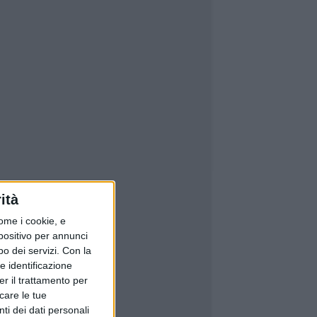
ità
ome i cookie, e
spositivo per annunci
o dei servizi.
Con la
e identificazione
er il trattamento per
icare le tue
ti dei dati personali