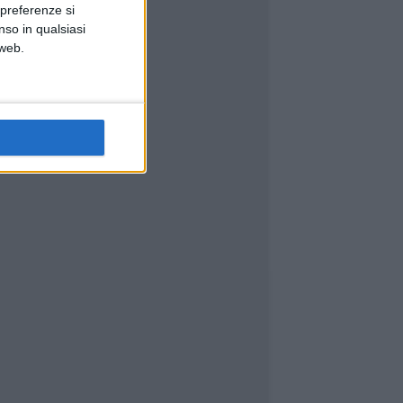
 preferenze si
nso in qualsiasi
 web.