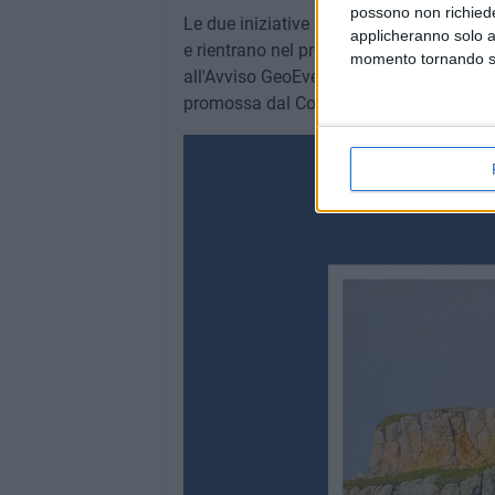
possono non richieder
Le due iniziative godono del patrocinio 
applicheranno solo a
e rientrano nel progetto "Geoparco: vita 
momento tornando su 
all'Avviso GeoEventi, finanziato dall'Ente
promossa dal Comune di Corato insieme 