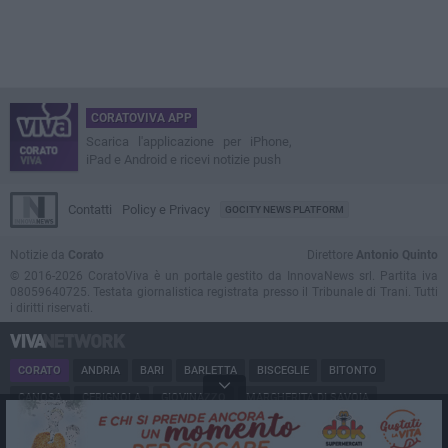
CORATOVIVA APP
Scarica l'applicazione per iPhone,
iPad e Android e ricevi notizie push
Contatti
Policy e Privacy
GOCITY NEWS PLATFORM
Notizie da
Corato
Direttore
Antonio Quinto
© 2016-2026 CoratoViva è un portale gestito da InnovaNews srl. Partita iva
08059640725. Testata giornalistica registrata presso il Tribunale di Trani. Tutti
i diritti riservati.
CORATO
ANDRIA
BARI
BARLETTA
BISCEGLIE
BITONTO
CANOSA
CERIGNOLA
GIOVINAZZO
MARGHERITA DI SAVOIA
MINERVINO
MODUGNO
MOLFETTA
PUGLIA
RUVO