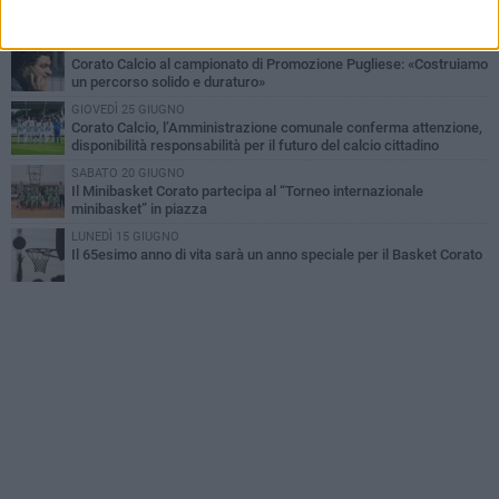
ErbeNobili Basket Corato, Vincenzo Mazzilli nuovo direttore
generale
GIOVEDÌ 30 LUGLIO
Corato Calcio al campionato di Promozione Pugliese: «Costruiamo
un percorso solido e duraturo»
GIOVEDÌ 25 GIUGNO
Corato Calcio, l’Amministrazione comunale conferma attenzione,
disponibilità responsabilità per il futuro del calcio cittadino
SABATO 20 GIUGNO
Il Minibasket Corato partecipa al “Torneo internazionale
minibasket” in piazza
LUNEDÌ 15 GIUGNO
Il 65esimo anno di vita sarà un anno speciale per il Basket Corato