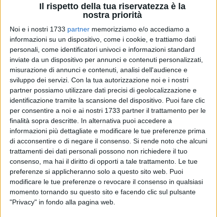
Il rispetto della tua riservatezza è la
nostra priorità
10
Noi e i nostri 1733
partner
memorizziamo e/o accediamo a
informazioni su un dispositivo, come i cookie, e trattiamo dati
personali, come identificatori univoci e informazioni standard
Domenica 25 febbraio al Coppi di Ruvo, andrà in scena la
inviate da un dispositivo per annunci e contenuti personalizzati,
misurazione di annunci e contenuti, analisi dell'audience e
delicatissima sfida salvezza tra Corato e San Marco,
sviluppo dei servizi.
Con la tua autorizzazione noi e i nostri
valevole per la 21ma giornata del massimo campionato
partner possiamo utilizzare dati precisi di geolocalizzazione e
regionale. Reduci dalla cocente delusione contro il
identificazione tramite la scansione del dispositivo. Puoi fare clic
Borgorosso, gli uomini di mister Doudou devono ora
per consentire a noi e ai nostri 1733 partner il trattamento per le
dimenticare i precedenti e ritrovare la concentrazione per
finalità sopra descritte. In alternativa puoi accedere a
rimettere la stagione sui binari giusti.
informazioni più dettagliate e modificare le tue preferenze prima
di acconsentire o di negare il consenso.
Si rende noto che alcuni
trattamenti dei dati personali possono non richiedere il tuo
Ci sono ancora 18 punti a disposizione infatti, ognuno dei
consenso, ma hai il diritto di opporti a tale trattamento. Le tue
quali pesa come un macigno soprattutto vista la classifica
preferenze si applicheranno solo a questo sito web. Puoi
così corta: tra il 5° posto che vorrebbe dire salvezza diretta, e
modificare le tue preferenze o revocare il consenso in qualsiasi
il 12° che vorrebbe dire retrocessione, scorrono solamente 11
momento tornando su questo sito e facendo clic sul pulsante
punti. In particolare, la distanza tra Corato e San Marco è
"Privacy" in fondo alla pagina web.
proprio di 3 punti in favore degli ospiti, perciò una vittoria