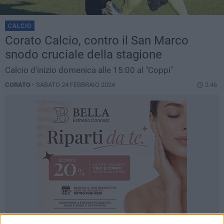
CALCIO
Corato Calcio, contro il San Marco
snodo cruciale della stagione
Calcio d'inizio domenica alle 15:00 al "Coppi"
CORATO -
SABATO 24 FEBBRAIO 2024
2.46