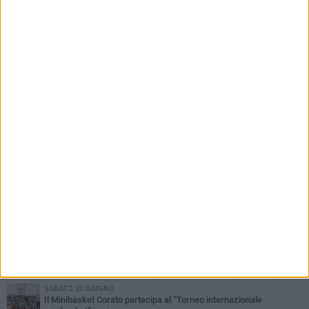
PIÙ LETTI QUESTA SETTIMANA
MERCOLEDÌ 5 AGOSTO
Giuseppe Mangione porta Corato sul podio della Quadrortathon:
primo nella categoria M65
LUNEDÌ 3 AGOSTO
ErbeNobili Basket Corato, Vincenzo Mazzilli nuovo direttore
generale
GIOVEDÌ 30 LUGLIO
Corato Calcio al campionato di Promozione Pugliese: «Costruiamo
un percorso solido e duraturo»
GIOVEDÌ 25 GIUGNO
Corato Calcio, l’Amministrazione comunale conferma attenzione,
disponibilità responsabilità per il futuro del calcio cittadino
SABATO 20 GIUGNO
Il Minibasket Corato partecipa al “Torneo internazionale