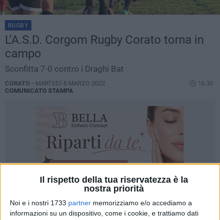
RUGBY
L’A.S.D. Corgom Rugby Corato torna in
campo
Sconfitta 7-0 contro i Draghi Bat
CORATO -
MARTEDÌ 8 MARZO 2022
16.30
COMUNICATO STAMPA
Il rispetto della tua riservatezza è la
nostra priorità
Noi e i nostri 1733
partner
memorizziamo e/o accediamo a
informazioni su un dispositivo, come i cookie, e trattiamo dati