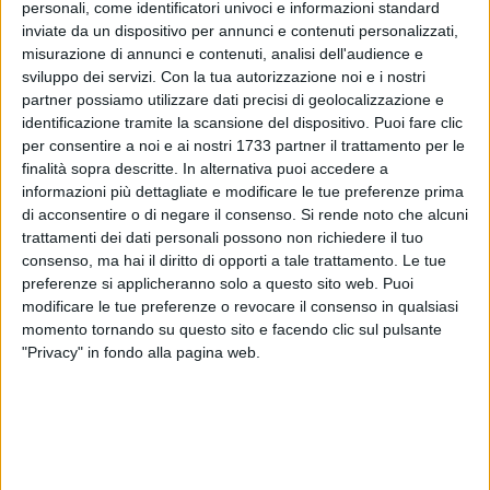
personali, come identificatori univoci e informazioni standard
inviate da un dispositivo per annunci e contenuti personalizzati,
misurazione di annunci e contenuti, analisi dell'audience e
16
sviluppo dei servizi.
Con la tua autorizzazione noi e i nostri
partner possiamo utilizzare dati precisi di geolocalizzazione e
identificazione tramite la scansione del dispositivo. Puoi fare clic
per consentire a noi e ai nostri 1733 partner il trattamento per le
Domenica 6 marzo si è disputata allo stadio "Simeone" di
finalità sopra descritte. In alternativa puoi accedere a
Barletta, la prima sfida del girone di ritorno di serie C, che
informazioni più dettagliate e modificare le tue preferenze prima
vedeva protagoniste l'A.S.D. Corgom Rugby Corato e Draghi
di acconsentire o di negare il consenso.
Si rende noto che alcuni
BAT.
trattamenti dei dati personali possono non richiedere il tuo
consenso, ma hai il diritto di opporti a tale trattamento. Le tue
In campo si sono viste due squadre rimaneggiate per gli
preferenze si applicheranno solo a questo sito web. Puoi
modificare le tue preferenze o revocare il consenso in qualsiasi
infortuni, che però non hanno fatto mancare lo spettacolo. I
momento tornando su questo sito e facendo clic sul pulsante
giovani Lupi coratini infatti, hanno tenuto testa ai padroni di
"Privacy" in fondo alla pagina web.
casa per tutti i minuti giocati. Il risultato mantenuto sullo 0-0
dalla volontà di non perdere di entrambi i team, ha visto poi
vincitori i Draghi Bat, con una meta, poi trasformata, segnata
all'ultimo minuto complice anche la stanchezza dovuta
all'inferiorità numerica di quel momento del Corato.