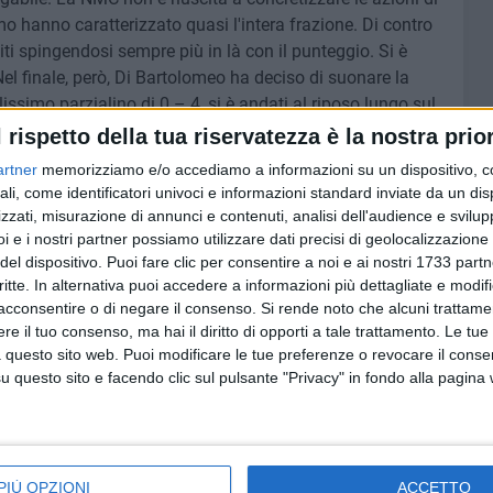
o hanno caratterizzato quasi l'intera frazione. Di contro
iti spingendosi sempre più in là con il punteggio. Si è
 Nel finale, però, Di Bartolomeo ha deciso di suonare la
lissimo parzialino di 0 – 4, si è andati al riposo lungo sul
l rispetto della tua riservatezza è la nostra prior
artner
memorizziamo e/o accediamo a informazioni su un dispositivo, c
ome un'altra squadra. Nelle primissime battute i Gatta
ali, come identificatori univoci e informazioni standard inviate da un di
ende tutta la compagine. Lo svantaggio viene dimezzato
zzati, misurazione di annunci e contenuti, analisi dell'audience e svilupp
padroni di casa rimettono di nuovo sette lunghezze di
i e i nostri partner possiamo utilizzare dati precisi di geolocalizzazione 
e l'ultimo quarto partendo da 56 – 49.
del dispositivo. Puoi fare clic per consentire a noi e ai nostri 1733 partn
critte. In alternativa puoi accedere a informazioni più dettagliate e modif
acconsentire o di negare il consenso.
Si rende noto che alcuni trattamen
be le squadre sono apparse nervose e un po' contratte. Ciò
e il tuo consenso, ma hai il diritto di opporti a tale trattamento. Le tue
i ma con la NMC che è arrivata a toccare il -3. A questo
 questo sito web. Puoi modificare le tue preferenze o revocare il conse
hi sbagliava di meno. Rutigliano ha saputo sfruttare i giri
questo sito e facendo clic sul pulsante "Privacy" in fondo alla pagina
ine dei quaranta minuti, il segnapunti diceva 66 – 58.
PIÙ OPZIONI
ACCETTO