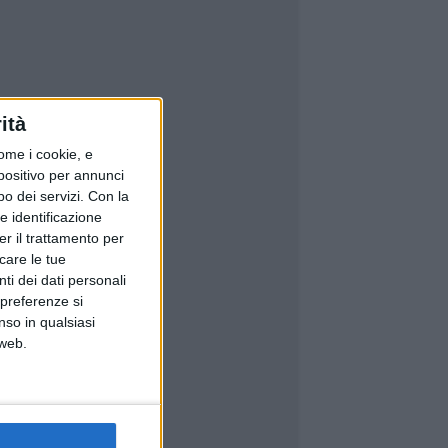
ità
ome i cookie, e
spositivo per annunci
o dei servizi.
Con la
e identificazione
er il trattamento per
icare le tue
ti dei dati personali
 preferenze si
nso in qualsiasi
 web.