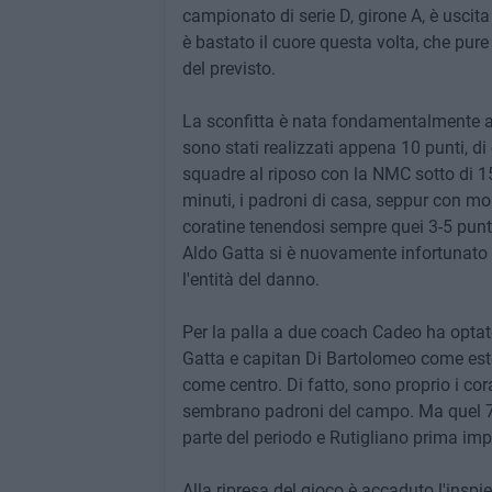
campionato di serie D, girone A, è uscita
è bastato il cuore questa volta, che pure
del previsto.
La sconfitta è nata fondamentalmente a 
sono stati realizzati appena 10 punti, di
squadre al riposo con la NMC sotto di 15 p
minuti, i padroni di casa, seppur con molt
coratine tenendosi sempre quei 3-5 punti 
Aldo Gatta si è nuovamente infortunato 
l'entità del danno.
Per la palla a due coach Cadeo ha optato
Gatta e capitan Di Bartolomeo come estern
come centro. Di fatto, sono proprio i cora
sembrano padroni del campo. Ma quel 7 –
parte del periodo e Rutigliano prima imp
Alla ripresa del gioco è accaduto l'inspi