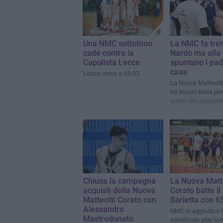
Una NMC sottotono
La NMC fa tre
cade contro la
Nardò ma alla 
Capolista Lecce
spuntano i pad
casa
Lecce vince a 65-83
La Nuova Matteotti
ha tenuto testa per 
quarti alla corazza
Chiusa la campagna
La Nuova Matt
acquisti della Nuova
Corato batte il
Matteotti Corato con
Barletta con 6
Alessandro
NMC si aggiudica l
Mastrodonato
semifinale play out