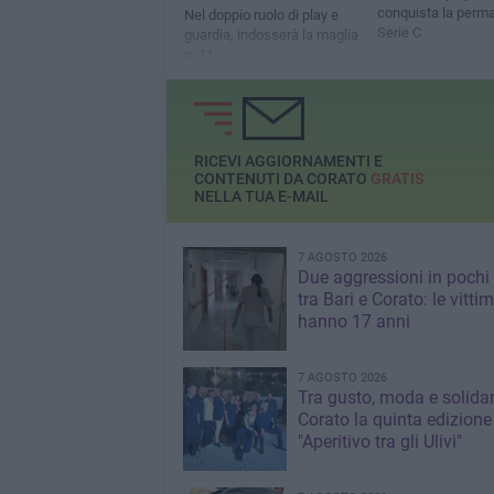
conquista la perm
Nel doppio ruolo di play e
Serie C
guardia, indosserà la maglia
n. 11
RICEVI AGGIORNAMENTI E
CONTENUTI DA CORATO
GRATIS
NELLA TUA E-MAIL
7 AGOSTO 2026
Due aggressioni in pochi 
tra Bari e Corato: le vitti
hanno 17 anni
7 AGOSTO 2026
Tra gusto, moda e solidar
Corato la quinta edizione
"Aperitivo tra gli Ulivi"