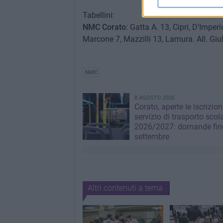
Tabellini:
NMC Corato
: Gatta A. 13, Cipri, D'Imperi
Marcone 7, Mazzilli 13, Lamura. All. Giu
NMC
8 AGOSTO 2026
Corato, aperte le iscrizion
servizio di trasporto scol
2026/2027: domande fino
settembre
Altri contenuti a tema