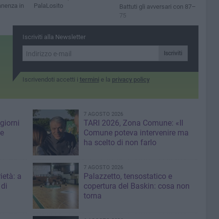
anenza in
PalaLosito
Battuti gli avversari con 87–
75
Iscriviti alla Newsletter
Iscriviti
Iscrivendoti accetti i
termini
e la
privacy policy
7 AGOSTO 2026
giorni
TARI 2026, Zona Comune: «Il
me
Comune poteva intervenire ma
ha scelto di non farlo
7 AGOSTO 2026
ietà: a
Palazzetto, tensostatico e
 di
copertura del Baskin: cosa non
torna