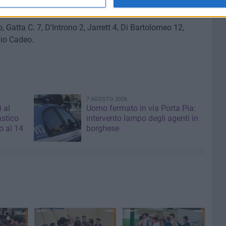
o, Gatta C. 7, D'Introno 2, Jarrett 4, Di Bartolomeo 12,
lio Cadeo.
7 AGOSTO 2026
i al
Uomo fermato in via Porta Pia:
astico
intervento lampo degli agenti in
 al 14
borghese