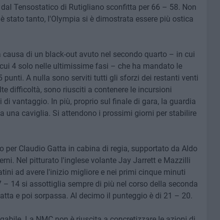
 dal Tensostatico di Rutigliano sconfitta per 66 – 58. Non
 è stato tanto, l'Olympia si è dimostrata essere più ostica
causa di un black-out avuto nel secondo quarto – in cui
 cui 4 solo nelle ultimissime fasi – che ha mandato le
unti. A nulla sono serviti tutti gli sforzi dei restanti venti
e difficoltà, sono riusciti a contenere le incursioni
di vantaggio. In più, proprio sul finale di gara, la guardia
a una caviglia.
Si attendono i prossimi giorni per stabilire
 per Claudio Gatta in cabina di regia, supportato da Aldo
i. Nel pitturato l'inglese volante Jay Jarrett e Mazzilli
tini ad avere l'inizio migliore e nei primi cinque minuti
 14 si assottiglia sempre di più nel corso della seconda
atta e poi sorpassa. Al decimo il punteggio è di 21 – 20.
egabile. La NMC non è riuscita a concretizzare le azioni di