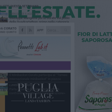
Ù LETTI QUESTA SETTIMANA
MERCOLEDÌ 5 AGOSTO
Giuseppe Mangione porta Corato sul podio
della Quadrortathon: primo nella categoria
5
 DA
CORATO
LUNEDÌ 3 AGOSTO
APP
ErbeNobili Basket Corato, Vincenzo
NIO QUINTO
Mazzilli nuovo direttore generale
GIOVEDÌ 30 LUGLIO
Corato Calcio al campionato di Promozione
Pugliese: «Costruiamo un percorso solido e
raturo»
GIOVEDÌ 25 GIUGNO
Corato Calcio, l’Amministrazione comunale
conferma attenzione, disponibilità
ponsabilità per il futuro del calcio cittadino
SABATO 20 GIUGNO
Il Minibasket Corato partecipa al “Torneo
internazionale minibasket” in piazza
LUNEDÌ 15 GIUGNO
Parla il Corato Calcio: «Richiesto un
confronto urgente all'Amministrazione»