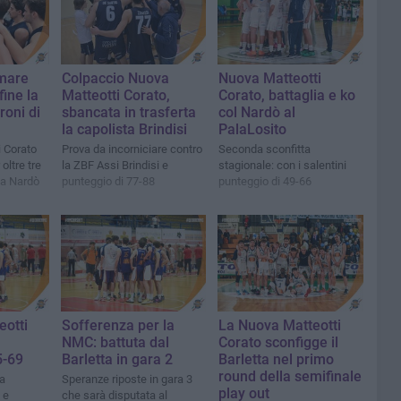
mare
Colpaccio Nuova
Nuova Matteotti
fine la
Matteotti Corato,
Corato, battaglia e ko
roni di
sbancata in trasferta
col Nardò al
la capolista Brindisi
PalaLosito
 Corato
Prova da incorniciare contro
Seconda sconfitta
oltre tre
la ZBF Assi Brindisi e
stagionale: con i salentini
ta Nardò
punteggio di 77-88
punteggio di 49-66
eotti
Sofferenza per la
La Nuova Matteotti
NMC: battuta dal
Corato sconfigge il
5-69
Barletta in gara 2
Barletta nel primo
round della semifinale
a
Speranze riposte in gara 3
play out
 e
che sarà disputata al