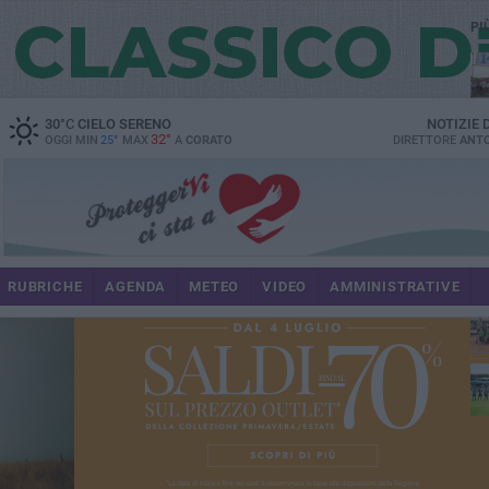
PI
M6
30
°C
CIELO SERENO
NOTIZIE
32°
OGGI MIN
25°
MAX
A
CORATO
DIRETTORE
ANTO
du
RUBRICHE
AGENDA
METEO
VIDEO
AMMINISTRATIVE
res