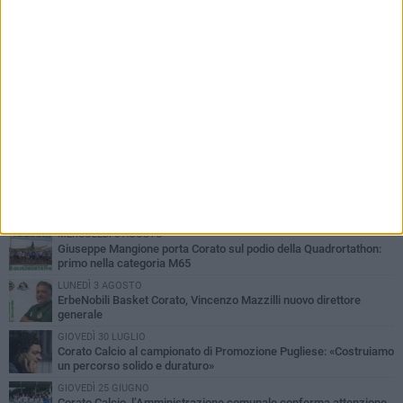
PIÙ LETTI QUESTA SETTIMANA
MERCOLEDÌ 5 AGOSTO
Giuseppe Mangione porta Corato sul podio della Quadrortathon:
primo nella categoria M65
LUNEDÌ 3 AGOSTO
ErbeNobili Basket Corato, Vincenzo Mazzilli nuovo direttore
generale
GIOVEDÌ 30 LUGLIO
Corato Calcio al campionato di Promozione Pugliese: «Costruiamo
un percorso solido e duraturo»
GIOVEDÌ 25 GIUGNO
Corato Calcio, l’Amministrazione comunale conferma attenzione,