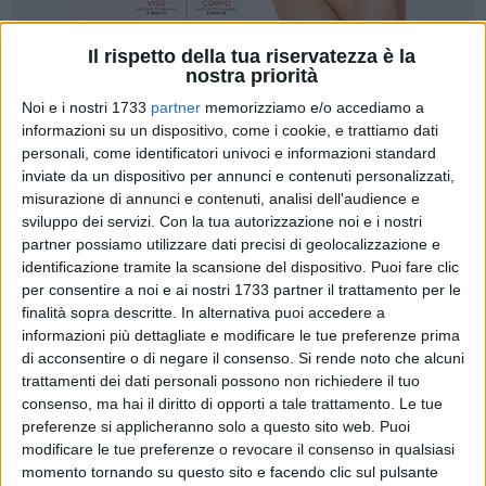
Il rispetto della tua riservatezza è la
nostra priorità
4
Noi e i nostri 1733
partner
memorizziamo e/o accediamo a
informazioni su un dispositivo, come i cookie, e trattiamo dati
personali, come identificatori univoci e informazioni standard
La Nuova Matteotti Corato è già pronta a tornare sul campo
inviate da un dispositivo per annunci e contenuti personalizzati,
per affrontare l'Olympia Rutigliano in quella che è la
misurazione di annunci e contenuti, analisi dell'audience e
sedicesima giornata del campionato maschile di serie D,
sviluppo dei servizi.
Con la tua autorizzazione noi e i nostri
girone A. Dopo la bella vittoria contro la Juve Trani, maturata
partner possiamo utilizzare dati precisi di geolocalizzazione e
grazie ad una prova di cuore e di nervi, specie nell'ultimo
identificazione tramite la scansione del dispositivo. Puoi fare clic
quarto, i coratini sanno che quando danno fondo a tutte le
per consentire a noi e ai nostri 1733 partner il trattamento per le
finalità sopra descritte. In alternativa puoi accedere a
proprie energie davvero diventano incontenibili.
informazioni più dettagliate e modificare le tue preferenze prima
di acconsentire o di negare il consenso.
Si rende noto che alcuni
Ed è esattamente questo ciò che occorrerà alla NMC per
trattamenti dei dati personali possono non richiedere il tuo
superare l'ostacolo Rutigliano. Tanta, tantissima energia, sia
consenso, ma hai il diritto di opporti a tale trattamento. Le tue
fisica sia mentale, per continuare a tenere testa alle due
preferenze si applicheranno solo a questo sito web. Puoi
capolista Cerignola e Fortitudo Trani. Dall'infermeria si
modificare le tue preferenze o revocare il consenso in qualsiasi
segnala che il buon play Miki Laquintana sarà ancora
momento tornando su questo sito e facendo clic sul pulsante