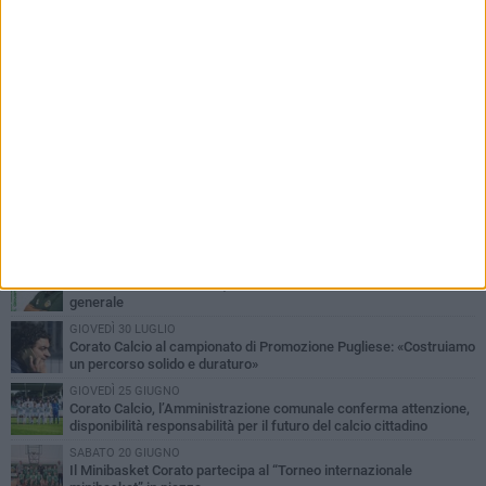
PIÙ LETTI QUESTA SETTIMANA
MERCOLEDÌ 5 AGOSTO
Giuseppe Mangione porta Corato sul podio della Quadrortathon:
primo nella categoria M65
LUNEDÌ 3 AGOSTO
ErbeNobili Basket Corato, Vincenzo Mazzilli nuovo direttore
generale
GIOVEDÌ 30 LUGLIO
Corato Calcio al campionato di Promozione Pugliese: «Costruiamo
un percorso solido e duraturo»
GIOVEDÌ 25 GIUGNO
Corato Calcio, l’Amministrazione comunale conferma attenzione,
disponibilità responsabilità per il futuro del calcio cittadino
SABATO 20 GIUGNO
Il Minibasket Corato partecipa al “Torneo internazionale