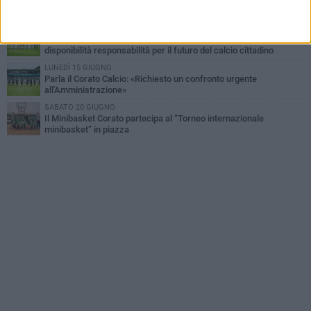
un percorso solido e duraturo»
GIOVEDÌ 25 GIUGNO
Corato Calcio, l’Amministrazione comunale conferma attenzione,
disponibilità responsabilità per il futuro del calcio cittadino
LUNEDÌ 15 GIUGNO
Parla il Corato Calcio: «Richiesto un confronto urgente
all'Amministrazione»
SABATO 20 GIUGNO
Il Minibasket Corato partecipa al “Torneo internazionale
minibasket” in piazza