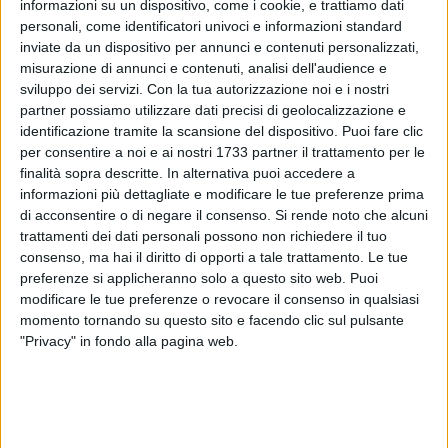
informazioni su un dispositivo, come i cookie, e trattiamo dati
personali, come identificatori univoci e informazioni standard
inviate da un dispositivo per annunci e contenuti personalizzati,
misurazione di annunci e contenuti, analisi dell'audience e
67
sviluppo dei servizi.
Con la tua autorizzazione noi e i nostri
partner possiamo utilizzare dati precisi di geolocalizzazione e
identificazione tramite la scansione del dispositivo. Puoi fare clic
«Siamo stanchi di aspettare notizie da parte di
per consentire a noi e ai nostri 1733 partner il trattamento per le
quest'amministrazione riguardante lo stadio. Domenica, in
finalità sopra descritte. In alternativa puoi accedere a
occasione della partita col Bisceglie giocata teoricamente in
informazioni più dettagliate e modificare le tue preferenze prima
di acconsentire o di negare il consenso.
Si rende noto che alcuni
casa ma in pratica a Ruvo di Puglia, abbiamo esposto lo
trattamenti dei dati personali possono non richiedere il tuo
striscione: "Questa piazza merita altre ambizioni, per le
consenso, ma hai il diritto di opporti a tale trattamento. Le tue
nuove prese in giro aspettiamo le prossime elezioni?". Siamo
preferenze si applicheranno solo a questo sito web. Puoi
stati per troppo tempo in un angolo ad attendere che
modificare le tue preferenze o revocare il consenso in qualsiasi
qualcosa si sbloccasse, purtroppo perché quel progetto a noi
momento tornando su questo sito e facendo clic sul pulsante
presentato è rimasto solo su carta». È la denuncia lanciata
"Privacy" in fondo alla pagina web.
dagli
Ultras Corato
in una durissima nota diffusa martedì
pomeriggio.
«Più fatti, meno parole.
Qui si sta giocando con la passione