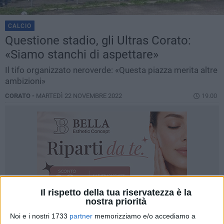
CALCIO
Questione stadio, gli Ultras Corato:
«Siamo stanchi di aspettare»
Il tifo organizzato neroverde: «Questa piazza merita altre
ambizioni»
CORATO -
MARTEDÌ 22 NOVEMBRE 2022
19.00
Il rispetto della tua riservatezza è la
nostra priorità
Noi e i nostri 1733
partner
memorizziamo e/o accediamo a