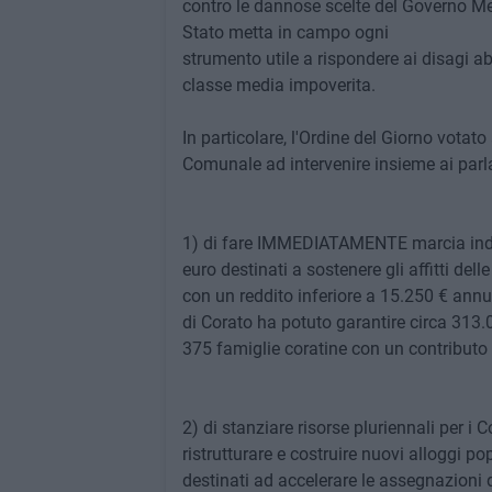
contro le dannose scelte del Governo Mel
Stato metta in campo ogni
strumento utile a rispondere ai disagi abi
classe media impoverita.
In particolare, l'Ordine del Giorno vot
Comunale ad intervenire insieme ai parlam
1) di fare IMMEDIATAMENTE marcia indiet
euro destinati a sostenere gli affitti dell
con un reddito inferiore a 15.250 € annu
di Corato ha potuto garantire circa 313.
375 famiglie coratine con un contributo 
2) di stanziare risorse pluriennali per i 
ristrutturare e costruire nuovi alloggi po
destinati ad accelerare le assegnazioni d