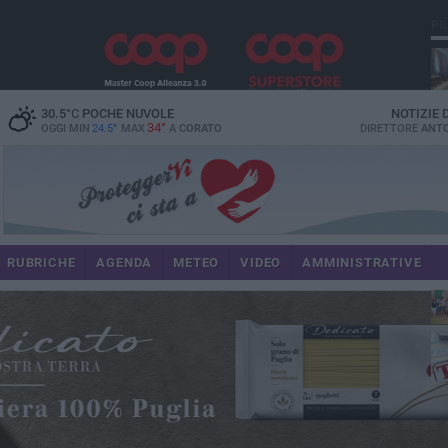
PI
spe
30.5
°C
POCHE NUVOLE
NOTIZIE
34°
OGGI MIN
24.5°
MAX
A
CORATO
DIRETTORE
ANTO
pa
RUBRICHE
AGENDA
METEO
VIDEO
AMMINISTRATIVE
Uli
im