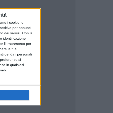
ità
ome i cookie, e
spositivo per annunci
o dei servizi.
Con la
e identificazione
er il trattamento per
icare le tue
ti dei dati personali
 preferenze si
nso in qualsiasi
 web.