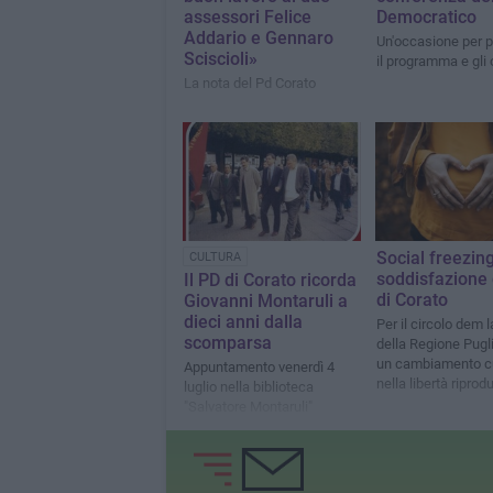
assessori Felice
Democratico
Addario e Gennaro
Un'occasione per 
Sciscioli»
il programma e gli o
La nota del Pd Corato
Social freezing
CULTURA
soddisfazione 
Il PD di Corato ricorda
di Corato
Giovanni Montaruli a
dieci anni dalla
Per il circolo dem l
scomparsa
della Regione Pugl
un cambiamento cu
Appuntamento venerdì 4
nella libertà riprodu
luglio nella biblioteca
"Salvatore Montaruli"