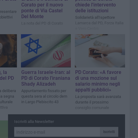
Corato per il nuovo
chiede l'intervento
ponte di Via Castel
delle istituzioni
presentare
Del Monte
biettivi
Solidarietà all'Ispettore
Lamarca dal PD, Forza Italia
La nota del PD di Corato
e Vero Centro
, la
Guerra Israele-Iran: al
PD Corato: «A favore
del PD
PD di Corato l'iraniana
di una mozione sul
Shady Alizadeh
salario minimo negli
appalti pubblici»
a delibera
Appuntamento fissato per
ia segna
questa sera al circolo dem
La proposta sarà avanzata
lturale
in Largo Plebiscito 43
durante il prossimo
ttiva
consiglio comunale
Iscriviti alla Newsletter
Iscriviti