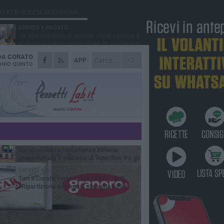
Ù LETTI QUESTA SETTIMANA
SABATO 1 AGOSTO
16.554.000 euro di avanzo: «Non sempre è
un fatto positivo: o non c'è stata capacità di
sa o le entrate sono state troppo alte»
 DA
CORATO
MERCOLEDÌ 5 AGOSTO
APP
Chiuso momentaneamente distributore di
NIO QUINTO
benzina di Via Ruvo
SABATO 1 AGOSTO
Centro storico, l'assessore Marcone
risponde agli esercenti: «Siamo ai nastri di
rtenza»
GIOVEDÌ 6 AGOSTO
Gelato di San Domenico: il gusto che
racconta una leggenda
MERCOLEDÌ 5 AGOSTO
Corato celebra l'eccellenza italiana:
presentata la V edizione di "Aperitivo tra gli
vi"
GIOVEDÌ 6 AGOSTO
Tari a Corato, rincari fino all'87%. AIC:
«Ripartizione non equa, stangata sulle
prese»