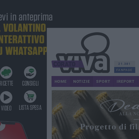
21.381
FANPAGE
HOME
NOTIZIE
SPORT
IREPORT