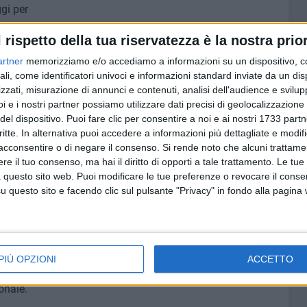
gi per
l rispetto della tua riservatezza è la nostra prior
artner
memorizziamo e/o accediamo a informazioni su un dispositivo, c
e secca" solo nelle situazioni in cui si applica un canone di
ali, come identificatori univoci e informazioni standard inviate da un di
zzati, misurazione di annunci e contenuti, analisi dell'audience e svilupp
i e i nostri partner possiamo utilizzare dati precisi di geolocalizzazione 
asciano i propri immobili vuoti senza una giusta causa.
del dispositivo. Puoi fare clic per consentire a noi e ai nostri 1733 partn
critte. In alternativa puoi accedere a informazioni più dettagliate e modif
acconsentire o di negare il consenso.
Si rende noto che alcuni trattamen
di Corato voglio ringraziare prima di tutto il PD Puglia
e il tuo consenso, ma hai il diritto di opporti a tale trattamento. Le tue
 questo sito web. Puoi modificare le tue preferenze o revocare il conse
esi, ponendo all'attenzione pubblica un tema
questo sito e facendo clic sul pulsante "Privacy" in fondo alla pagina
ocratico ringrazio le altre forze politiche di
PIÙ OPZIONI
ACCETTO
do De Benedittis, per aver insieme a noi sostenuto con
onale.