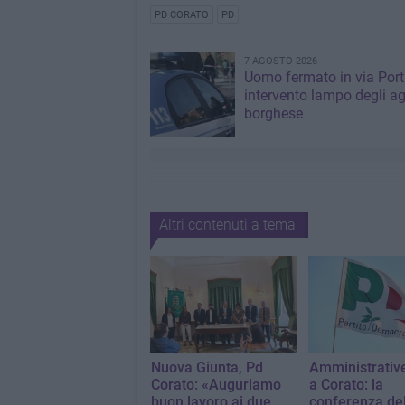
PD CORATO
PD
7 AGOSTO 2026
Uomo fermato in via Port
intervento lampo degli ag
borghese
Altri contenuti a tema
Nuova Giunta, Pd
Amministrativ
Corato: «Auguriamo
a Corato: la
buon lavoro ai due
conferenza del