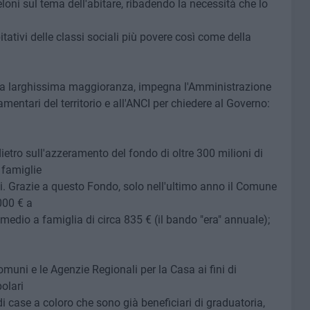
oni sul tema dell'abitare, ribadendo la necessità che lo
tativi delle classi sociali più povere così come della
ato a larghissima maggioranza, impegna l'Amministrazione
entari del territorio e all'ANCI per chiedere al Governo:
ro sull'azzeramento del fondo di oltre 300 milioni di
e famiglie
i. Grazie a questo Fondo, solo nell'ultimo anno il Comune
000 € a
medio a famiglia di circa 835 € (il bando "era" annuale);
Comuni e le Agenzie Regionali per la Casa ai fini di
polari
i case a coloro che sono già beneficiari di graduatoria,