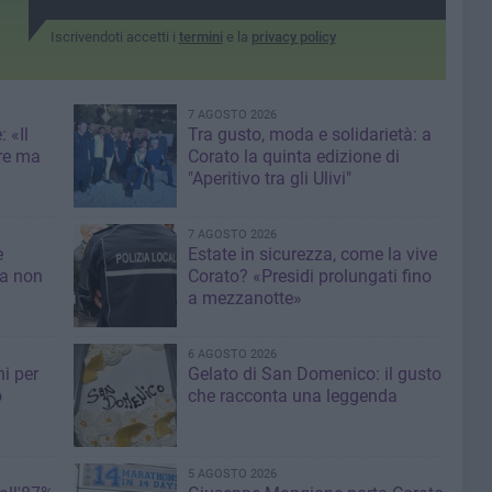
Iscrivendoti accetti i
termini
e la
privacy policy
7 AGOSTO 2026
 «Il
Tra gusto, moda e solidarietà: a
re ma
Corato la quinta edizione di
"Aperitivo tra gli Ulivi"
7 AGOSTO 2026
e
Estate in sicurezza, come la vive
sa non
Corato? «Presidi prolungati fino
a mezzanotte»
6 AGOSTO 2026
i per
Gelato di San Domenico: il gusto
o
che racconta una leggenda
5 AGOSTO 2026