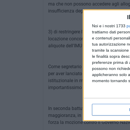
ma che non possono accedere agli allog
insufficienza degli stessi;
I
Noi e i nostri 1733
p
3) di restringere l'utilizzo della "cedolar
trattiamo dati person
e contenuti personali
locazione concordato, e di aggravare le
tua autorizzazione no
aliquote dell'IMU per i proprietari che l
tramite la scansione 
le finalità sopra des
preferenze prima di 
Come segretario del Partito Democratico 
possono non richieder
per aver lanciato questo urlo di protesta
applicheranno solo a
istituzionale in moltissimi Comuni pugli
momento tornando su 
importantissimo per le nostre Città.
In seconda battuta a nome del Partito Dem
maggioranza, in primis il Sindaco Corra
forza la mozione contro il Governo Nazi