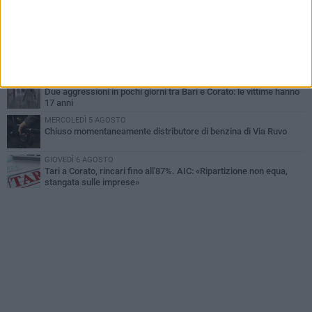
GIOVEDÌ 6 AGOSTO
Gelato di San Domenico: il gusto che racconta una leggenda
GIOVEDÌ 6 AGOSTO
Gaetano Mongelli, sei anni per un sogno: nasce a Corato
"Megaad"
VENERDÌ 7 AGOSTO
Due aggressioni in pochi giorni tra Bari e Corato: le vittime hanno
17 anni
MERCOLEDÌ 5 AGOSTO
Chiuso momentaneamente distributore di benzina di Via Ruvo
GIOVEDÌ 6 AGOSTO
Tari a Corato, rincari fino all'87%. AIC: «Ripartizione non equa,
stangata sulle imprese»