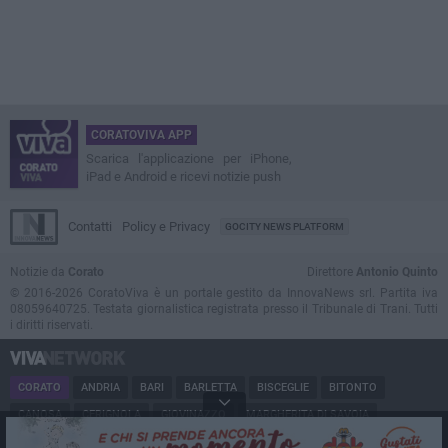
CORATOVIVA APP
Scarica l'applicazione per iPhone,
iPad e Android e ricevi notizie push
Contatti
Policy e Privacy
GOCITY NEWS PLATFORM
Notizie da
Corato
Direttore
Antonio Quinto
© 2016-2026 CoratoViva è un portale gestito da InnovaNews srl. Partita iva
08059640725. Testata giornalistica registrata presso il Tribunale di Trani. Tutti
i diritti riservati.
CORATO
ANDRIA
BARI
BARLETTA
BISCEGLIE
BITONTO
CANOSA
CERIGNOLA
GIOVINAZZO
MARGHERITA DI SAVOIA
MINERVINO
MODUGNO
MOLFETTA
PUGLIA
RUVO