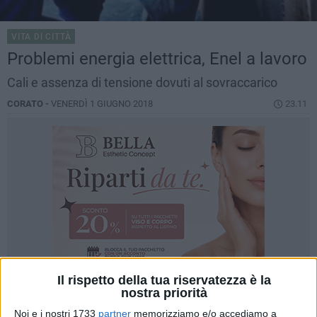
VITA DI CITTÀ
Problemi energia elettrica, Enel a lavoro
Cali e assenza di tensione dovuti al sovraccarico
CORATO -
VENERDÌ 1 GIUGNO 2018
23.11
Il rispetto della tua riservatezza è la
nostra priorità
Noi e i nostri 1733
partner
memorizziamo e/o accediamo a