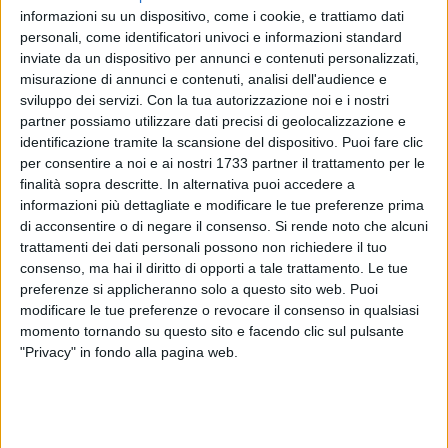
informazioni su un dispositivo, come i cookie, e trattiamo dati
27
personali, come identificatori univoci e informazioni standard
inviate da un dispositivo per annunci e contenuti personalizzati,
misurazione di annunci e contenuti, analisi dell'audience e
Negli ultimi giorni si stanno verificando con frequenza cali o
sviluppo dei servizi.
Con la tua autorizzazione noi e i nostri
partner possiamo utilizzare dati precisi di geolocalizzazione e
addirittura assenza di tensione elettrica che ha determinato,
identificazione tramite la scansione del dispositivo. Puoi fare clic
in alcune circostanze, veri e propri blackout elettrici, con i
per consentire a noi e ai nostri 1733 partner il trattamento per le
disagi che ne derivano.
finalità sopra descritte. In alternativa puoi accedere a
informazioni più dettagliate e modificare le tue preferenze prima
Stando a quanto comunicato dalla Protezione Civile di
di acconsentire o di negare il consenso.
Si rende noto che alcuni
Corato, attraverso i canali social, tali discontinuità nella
trattamenti dei dati personali possono non richiedere il tuo
fornitura di energia elettrica sarebbero determinati
consenso, ma hai il diritto di opporti a tale trattamento. Le tue
preferenze si applicheranno solo a questo sito web. Puoi
dall'aumento dei consumi elettrici legati all'utilizzo dei
modificare le tue preferenze o revocare il consenso in qualsiasi
climatizzatori domestici, attivati in ragione delle elevate
momento tornando su questo sito e facendo clic sul pulsante
temperature di questi giorni.
"Privacy" in fondo alla pagina web.
Enel, stando a quanto riferito dalla Protezione Civile locale,
sta intervenendo per risolvere le varie criticità.