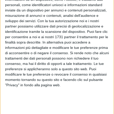
personali, come identificatori univoci e informazioni standard
inviate da un dispositivo per annunci e contenuti personalizzati,
misurazione di annunci e contenuti, analisi dell'audience e
83
sviluppo dei servizi.
Con la tua autorizzazione noi e i nostri
partner possiamo utilizzare dati precisi di geolocalizzazione e
identificazione tramite la scansione del dispositivo. Puoi fare clic
Nella nostra città, lo sappiamo, tante sono le piccole grandi
per consentire a noi e ai nostri 1731 partner il trattamento per le
finalità sopra descritte. In alternativa puoi accedere a
modifiche che andrebbero apportate, per il benessere dei
informazioni più dettagliate e modificare le tue preferenze prima
cittadini. Dalle varie buche, alle fontane, dalla segnaletica
di acconsentire o di negare il consenso.
Si rende noto che alcuni
verticale ed orizzontale, fino alle luminarie, Corato necessita
trattamenti dei dati personali possono non richiedere il tuo
di un ampio restyling per stare al passo con i tempi e non
consenso, ma hai il diritto di opporti a tale trattamento. Le tue
rischiare di cadere a pezzi.
preferenze si applicheranno solo a questo sito web. Puoi
modificare le tue preferenze o revocare il consenso in qualsiasi
Assieme a tanti problemi arci-noti però, ce ne sono altri
momento tornando su questo sito e facendo clic sul pulsante
"Privacy" in fondo alla pagina web.
ugualmente importanti, un po' meno "famosi". È il caso di un
palo dell'illuminazione che costeggia Via San Magno, che
ormai da un paio d'anni è piegato su se stesso e a rischio
caduta.