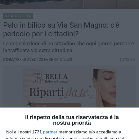
VITA DI CITTÀ
Palo in bilico su Via San Magno: c'è
pericolo per i cittadini?
La segnalazione di un cittadino che ogni giorno percorre
la trafficata via extra cittadina
CORATO -
GIOVEDÌ 23 FEBBRAIO 2023
18.35
Il rispetto della tua riservatezza è la
nostra priorità
Noi e i nostri 1731
partner
memorizziamo e/o accediamo a
informazioni su un dispositivo, come i cookie, e trattiamo dati