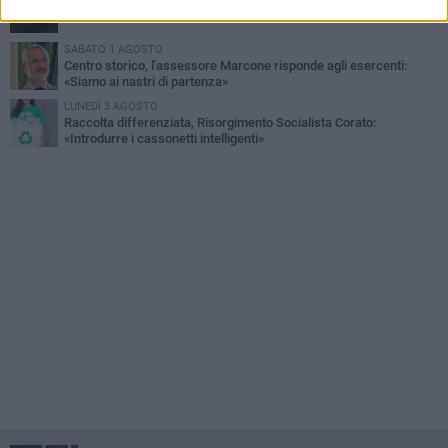
Chiuso momentaneamente distributore di benzina di Via Ruvo
SABATO 1 AGOSTO
Centro storico, l'assessore Marcone risponde agli esercenti:
«Siamo ai nastri di partenza»
LUNEDÌ 3 AGOSTO
Raccolta differenziata, Risorgimento Socialista Corato:
«Introdurre i cassonetti intelligenti»