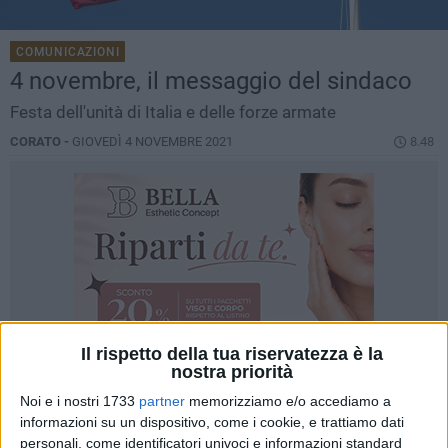
COMUNICAZIONI
4 novembre, il messaggio del sindaco
Festa dell'unità di Italia e delle forze armate
CORATO -
GIOVEDÌ 4 NOVEMBRE 2021
8.48
Il rispetto della tua riservatezza è la
nostra priorità
Noi e i nostri 1733
partner
memorizziamo e/o accediamo a
informazioni su un dispositivo, come i cookie, e trattiamo dati
personali, come identificatori univoci e informazioni standard