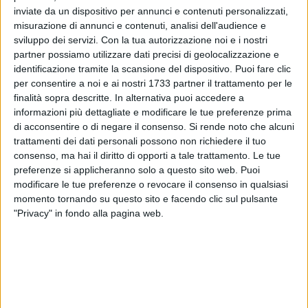
inviate da un dispositivo per annunci e contenuti personalizzati,
misurazione di annunci e contenuti, analisi dell'audience e
sviluppo dei servizi.
Con la tua autorizzazione noi e i nostri
partner possiamo utilizzare dati precisi di geolocalizzazione e
Con l'Armistizio di Villa Giusti, entrato in vigore il 4 novembre
identificazione tramite la scansione del dispositivo. Puoi fare clic
1918, si chiudeva il fronte italo-austriaco della Prima Guerra
per consentire a noi e ai nostri 1733 partner il trattamento per le
Mondiale.
finalità sopra descritte. In alternativa puoi accedere a
informazioni più dettagliate e modificare le tue preferenze prima
di acconsentire o di negare il consenso.
Si rende noto che alcuni
Nelle maledette trincee di quel fronte, più di 650 mila soldati
trattamenti dei dati personali possono non richiedere il tuo
italiani, giovanissimi, avevano perso la vita.
consenso, ma hai il diritto di opporti a tale trattamento. Le tue
preferenze si applicheranno solo a questo sito web. Puoi
Anche Corato visse il lutto, individuale e collettivo, causato
modificare le tue preferenze o revocare il consenso in qualsiasi
dall'assurdità e dal non senso della guerra.
momento tornando su questo sito e facendo clic sul pulsante
"Privacy" in fondo alla pagina web.
Quest'anno, si celebrano i 100 anni del Milite Ignoto, cioè del
Soldato senza nome, sepolto, a Roma, presso l'altare della
Patria, dal 1921.
In lui, è rappresentato il tributo del Paese, a tutti i soldati