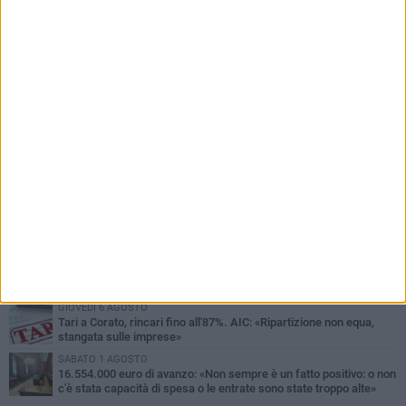
PIÙ LETTI QUESTA SETTIMANA
GIOVEDÌ 6 AGOSTO
Gelato di San Domenico: il gusto che racconta una leggenda
VENERDÌ 7 AGOSTO
Uomo fermato in via Porta Pia: intervento lampo degli agenti in
borghese
GIOVEDÌ 6 AGOSTO
Gaetano Mongelli, sei anni per un sogno: nasce a Corato
"Megaad"
MERCOLEDÌ 5 AGOSTO
Chiuso momentaneamente distributore di benzina di Via Ruvo
GIOVEDÌ 6 AGOSTO
Tari a Corato, rincari fino all'87%. AIC: «Ripartizione non equa,
stangata sulle imprese»
SABATO 1 AGOSTO
16.554.000 euro di avanzo: «Non sempre è un fatto positivo: o non
c'è stata capacità di spesa o le entrate sono state troppo alte»