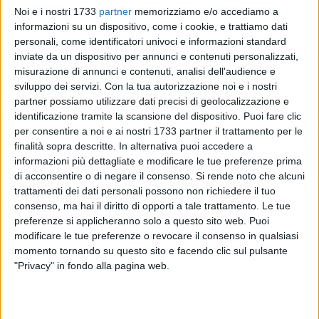
Noi e i nostri 1733
partner
memorizziamo e/o accediamo a
informazioni su un dispositivo, come i cookie, e trattiamo dati
personali, come identificatori univoci e informazioni standard
A cura di
inviate da un dispositivo per annunci e contenuti personalizzati,
LA REDAZIONE
misurazione di annunci e contenuti, analisi dell'audience e
sviluppo dei servizi.
Con la tua autorizzazione noi e i nostri
partner possiamo utilizzare dati precisi di geolocalizzazione e
identificazione tramite la scansione del dispositivo. Puoi fare clic
La città di Corato si prepara a conoscere la nuova giunta del
per consentire a noi e ai nostri 1733 partner il trattamento per le
secondo mandato del sindaco De Benedittis, la cui
finalità sopra descritte. In alternativa puoi accedere a
presentazione è attesa sabato, salvo variazioni dell'ultima
informazioni più dettagliate e modificare le tue preferenze prima
ora. Un appuntamento che segna l'avvio operativo della
di acconsentire o di negare il consenso.
Si rende noto che alcuni
nuova fase amministrativa, dopo la recente riconferma del
trattamenti dei dati personali possono non richiedere il tuo
primo cittadino.
consenso, ma hai il diritto di opporti a tale trattamento. Le tue
preferenze si applicheranno solo a questo sito web. Puoi
modificare le tue preferenze o revocare il consenso in qualsiasi
Secondo quanto emerge da ambienti vicini
momento tornando su questo sito e facendo clic sul pulsante
all'amministrazione, la squadra sarà costruita su un doppio
"Privacy" in fondo alla pagina web.
binario:
da un lato la conferma degli assessori
che hanno
garantito continuità e risultati nel primo quinquennio;
dall'altro l
'ingresso di nuovi profili
, scelti per rafforzare