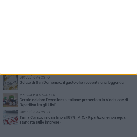
PIÙ LETTI QUESTA SETTIMANA
SABATO 1 AGOSTO
16.554.000 euro di avanzo: «Non sempre è un fatto positivo: o non
c'è stata capacità di spesa o le entrate sono state troppo alte»
MERCOLEDÌ 5 AGOSTO
Chiuso momentaneamente distributore di benzina di Via Ruvo
SABATO 1 AGOSTO
Centro storico, l'assessore Marcone risponde agli esercenti:
«Siamo ai nastri di partenza»
GIOVEDÌ 6 AGOSTO
Gelato di San Domenico: il gusto che racconta una leggenda
MERCOLEDÌ 5 AGOSTO
Corato celebra l'eccellenza italiana: presentata la V edizione di
"Aperitivo tra gli Ulivi"
GIOVEDÌ 6 AGOSTO
Tari a Corato, rincari fino all'87%. AIC: «Ripartizione non equa,
stangata sulle imprese»