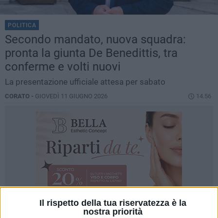
POLITICA
Secondo mandato, nuova squadra:
pronta la giunta De Benedittis, tra
conferme e volti nuovi
La presentazione ufficiale attesa per sabato
CORATO -
GIOVEDÌ 11 GIUGNO 2026
14.56
Il rispetto della tua riservatezza è la
nostra priorità