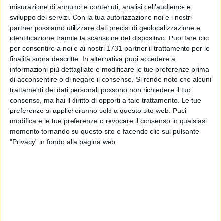
misurazione di annunci e contenuti, analisi dell'audience e
sviluppo dei servizi.
Con la tua autorizzazione noi e i nostri
partner possiamo utilizzare dati precisi di geolocalizzazione e
identificazione tramite la scansione del dispositivo. Puoi fare clic
per consentire a noi e ai nostri 1731 partner il trattamento per le
finalità sopra descritte. In alternativa puoi accedere a
Continua il lavoro della squadra investigativa del
informazioni più dettagliate e modificare le tue preferenze prima
Commissariato di Corato che nel tardo pomeriggio di oggi,
di acconsentire o di negare il consenso.
Si rende noto che alcuni
10 giugno, è entrato in azione.
trattamenti dei dati personali possono non richiedere il tuo
consenso, ma hai il diritto di opporti a tale trattamento. Le tue
Sembra che gli investigatori siano riusciti ad individuare
preferenze si applicheranno solo a questo sito web. Puoi
nella periferia coratina un deposito di armi e droga.
modificare le tue preferenze o revocare il consenso in qualsiasi
Al momento non si conoscono ancora i dettagli
momento tornando su questo sito e facendo clic sul pulsante
"Privacy" in fondo alla pagina web.
dell'operazione, ma la polizia è all'opera per continuare le
indagini.
6 AGOSTO 2026
Gaetano Mongelli, sei anni per un sogno:
nasce a Corato "Megaad"