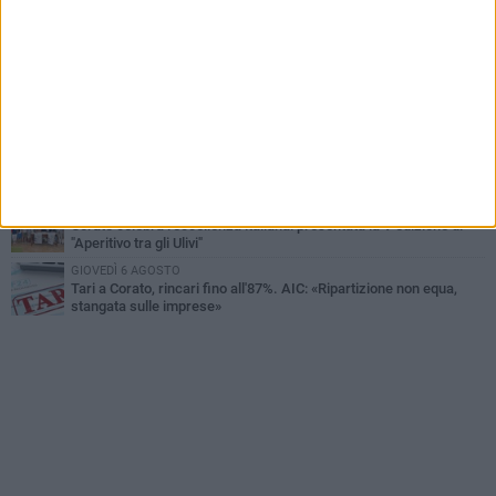
MERCOLEDÌ 5 AGOSTO
Chiuso momentaneamente distributore di benzina di Via Ruvo
SABATO 1 AGOSTO
Centro storico, l'assessore Marcone risponde agli esercenti:
«Siamo ai nastri di partenza»
GIOVEDÌ 6 AGOSTO
Gelato di San Domenico: il gusto che racconta una leggenda
MERCOLEDÌ 5 AGOSTO
Corato celebra l'eccellenza italiana: presentata la V edizione di
"Aperitivo tra gli Ulivi"
GIOVEDÌ 6 AGOSTO
Tari a Corato, rincari fino all'87%. AIC: «Ripartizione non equa,
stangata sulle imprese»