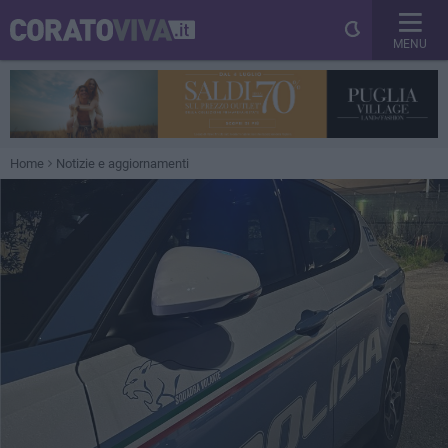
MENU
Home
Notizie e aggiornamenti