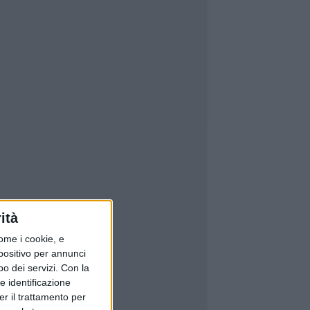
ità
ome i cookie, e
spositivo per annunci
o dei servizi.
Con la
e identificazione
er il trattamento per