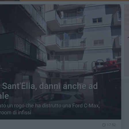
 Sant'Elia, danni anche ad
ale
to un rogo che ha distrutto una Ford C-Max,
oom di infissi
17.52