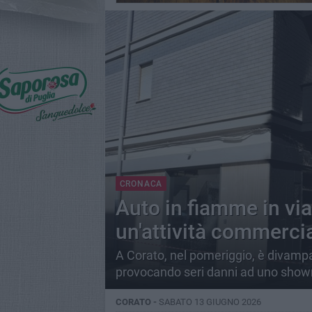
CRONACA
Auto in fiamme in via
un'attività commerci
A Corato, nel pomeriggio, è divampa
provocando seri danni ad uno showr
CORATO -
SABATO 13 GIUGNO 2026