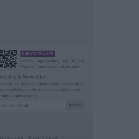
CORATOVIVA APP
Scarica l'applicazione per iPhone,
iPad e Android e ricevi notizie push
scriviti alla Newsletter
egistrati per ricevere aggiornamenti e contenuti da
orato nella tua casella di posta
Iscrivendoti accetti i
ermini
e la
privacy policy
Iscriviti
 di Trani. Tutti i diritti riservati.