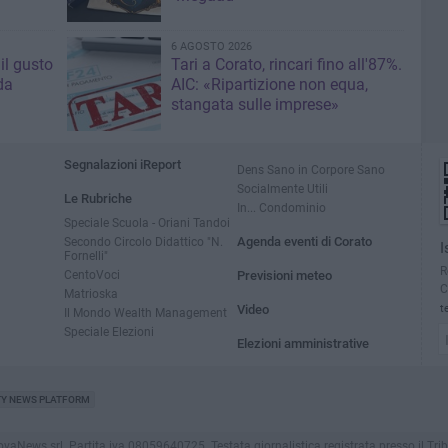
6 AGOSTO 2026
il gusto
Tari a Corato, rincari fino all'87%.
da
AIC: «Ripartizione non equa,
stangata sulle imprese»
Segnalazioni iReport
Dens Sano in Corpore Sano
Socialmente Utili
Le Rubriche
In... Condominio
Speciale Scuola - Oriani Tandoi
Secondo Circolo Didattico "N.
Agenda eventi di Corato
I
Fornelli"
R
CentoVoci
Previsioni meteo
C
Matrioska
Video
t
Il Mondo Wealth Management
Speciale Elezioni
Elezioni amministrative
TY NEWS PLATFORM
ews srl. Partita iva 08059640725. Testata giornalistica registrata presso il Tribunale