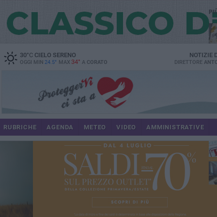
PI
30
°C
CIELO SERENO
NOTIZIE
34°
OGGI MIN
24.5°
MAX
A
CORATO
DIRETTORE
ANTO
RUBRICHE
AGENDA
METEO
VIDEO
AMMINISTRATIVE
im
spe