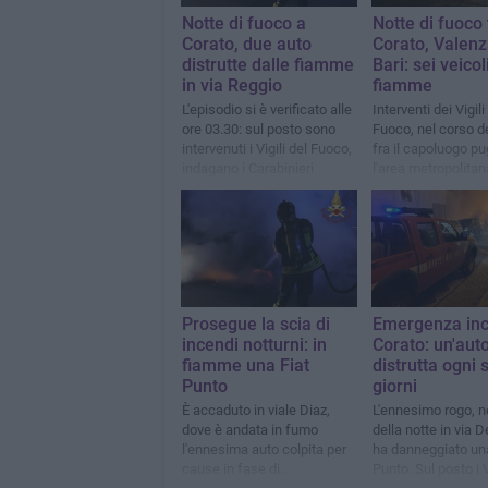
Notte di fuoco a
Notte di fuoco 
Corato, due auto
Corato, Valen
distrutte dalle fiamme
Bari: sei veicoli
in via Reggio
fiamme
L'episodio si è verificato alle
Interventi dei Vigili
ore 03.30: sul posto sono
Fuoco, nel corso de
intervenuti i Vigili del Fuoco,
fra il capoluogo pu
indagano i Carabinieri
l'area metropolitan
Indagano Carabinie
Polizia di Stato
Prosegue la scia di
Emergenza inc
incendi notturni: in
Corato: un'aut
fiamme una Fiat
distrutta ogni 
Punto
giorni
È accaduto in viale Diaz,
L'ennesimo rogo, n
dove è andata in fumo
della notte in via D
l'ennesima auto colpita per
ha danneggiato una
cause in fase di
Punto. Sul posto i V