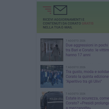
accertamento nella parte
Fuoco
anteriore
RICEVI AGGIORNAMENTI E
CONTENUTI DA CORATO
GRATIS
NELLA TUA E-MAIL
7 AGOSTO 2026
Due aggressioni in pochi 
tra Bari e Corato: le vitti
hanno 17 anni
7 AGOSTO 2026
Tra gusto, moda e solidar
Corato la quinta edizione
"Aperitivo tra gli Ulivi"
7 AGOSTO 2026
Estate in sicurezza, come
Corato? «Presidi prolunga
a mezzanotte»