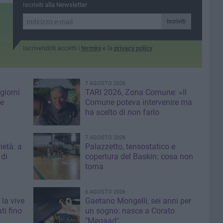
Commissariato di Corato
Iscriviti alla Newsletter
Iscriviti
Iscrivendoti accetti i
termini
e la
privacy policy
7 AGOSTO 2026
giorni
TARI 2026, Zona Comune: «Il
me
Comune poteva intervenire ma
ha scelto di non farlo
7 AGOSTO 2026
ietà: a
Palazzetto, tensostatico e
 di
copertura del Baskin: cosa non
torna
6 AGOSTO 2026
 la vive
Gaetano Mongelli, sei anni per
ti fino
un sogno: nasce a Corato
"Megaad"