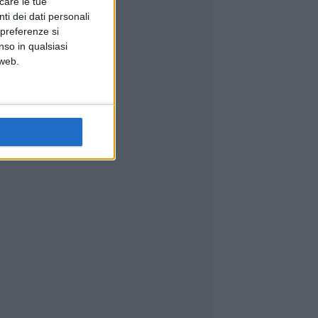
icare le tue
ti dei dati personali
 preferenze si
nso in qualsiasi
 web.