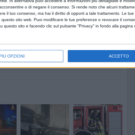
critte. In alternativa puoi accedere a informazioni più dettagliate e modif
omprendono, oltre all'auto, anche un nuovo spazio
acconsentire o di negare il consenso.
Si rende noto che alcuni trattamen
e il tuo consenso, ma hai il diritto di opporti a tale trattamento. Le tue
 questo sito web. Puoi modificare le tue preferenze o revocare il conse
questo sito e facendo clic sul pulsante "Privacy" in fondo alla pagina
7 AGOSTO 2026
i al
Uomo fermato in via Porta Pia:
astico
intervento lampo degli agenti in
PIÙ OPZIONI
ACCETTO
 al 14
borghese