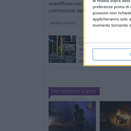
le finalità sopra des
quantificare con precisione, visto che c
preferenze prima di 
commerciale dedicato a porte e finestre.
possono non richieder
applicheranno solo a
INCENDI CORATO
momento tornando su 
8 AGOSTO 2026
Corato, aperte le iscrizion
servizio di trasporto scol
2026/2027: domande fino
settembre
Altri contenuti a tema