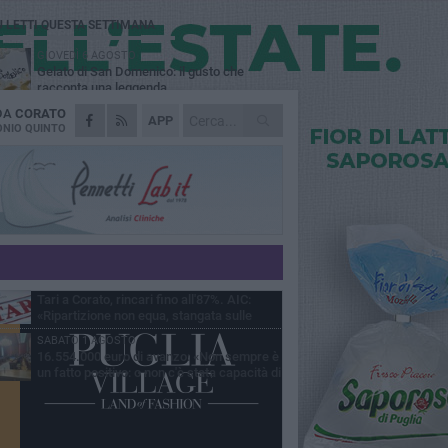
Ù LETTI QUESTA SETTIMANA
GIOVEDÌ 6 AGOSTO
Gelato di San Domenico: il gusto che
racconta una leggenda
 DA
CORATO
VENERDÌ 7 AGOSTO
APP
Uomo fermato in via Porta Pia: intervento
NIO QUINTO
lampo degli agenti in borghese
GIOVEDÌ 6 AGOSTO
Gaetano Mongelli, sei anni per un sogno:
nasce a Corato "Megaad"
MERCOLEDÌ 5 AGOSTO
Chiuso momentaneamente distributore di
benzina di Via Ruvo
GIOVEDÌ 6 AGOSTO
Tari a Corato, rincari fino all'87%. AIC:
«Ripartizione non equa, stangata sulle
prese»
SABATO 1 AGOSTO
16.554.000 euro di avanzo: «Non sempre è
un fatto positivo: o non c'è stata capacità di
sa o le entrate sono state troppo alte»