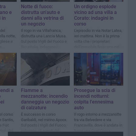
tra
Notte di fuoco:
Un ordigno esplode
zano e
distrutta un'auto e
vicino ad una villa a
 in
danni alla vetrina di
Corato: indagini in
un negozio
corso
 del
Il rogo in via Villafranca,
L'episodio in via Notar Latea,
lla notte,
distrutta una Lancia Musa.
ieri mattina. Non è la prima
gliese e
Sul posto Vigili del Fuoco e
volta che i proprietari
a.
Sicuritalia, indagano i
dell'immobile finiscono nel
ri e
Carabinieri
mirino
endi a
Fiamme a
Prosegue la scia di
o
mezzanotte: incendio
incendi notturni:
sei
danneggia un negozio
colpita l'ennesima
di calzature
auto
el corso
È successo in corso
Il rogo intorno a mezzanotte
e Santis,
Garibaldi, nel mirino Apoox.
tra via Belvedere e via
 Fiat
Sul posto i Vigili del Fuoco,
Francavilla, dove è andata in
igili del
indagano gli agenti del
fumo una Opel Corsa