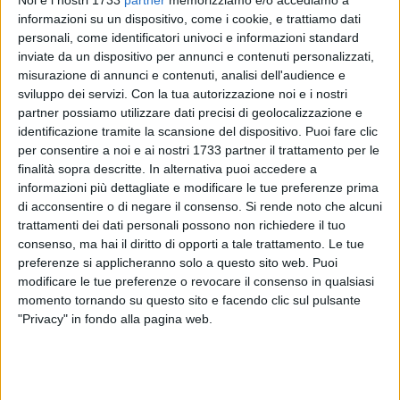
Noi e i nostri 1733
partner
memorizziamo e/o accediamo a
informazioni su un dispositivo, come i cookie, e trattiamo dati
personali, come identificatori univoci e informazioni standard
inviate da un dispositivo per annunci e contenuti personalizzati,
misurazione di annunci e contenuti, analisi dell'audience e
sviluppo dei servizi.
Con la tua autorizzazione noi e i nostri
A cura di
partner possiamo utilizzare dati precisi di geolocalizzazione e
LA REDAZIONE
identificazione tramite la scansione del dispositivo. Puoi fare clic
per consentire a noi e ai nostri 1733 partner il trattamento per le
finalità sopra descritte. In alternativa puoi accedere a
informazioni più dettagliate e modificare le tue preferenze prima
Due figure di vertice della Asl Bt, assumeranno nei prossimi
di acconsentire o di negare il consenso.
Si rende noto che alcuni
giorni importanti incarichi nell'ambito del nuovo assetto
trattamenti dei dati personali possono non richiedere il tuo
delle direzioni strategiche della Asl e degli Irccs pugliesi.
consenso, ma hai il diritto di opporti a tale trattamento. Le tue
preferenze si applicheranno solo a questo sito web. Puoi
La coratina Elena Tarantini
, attuale Dirigente UOSVD per le
modificare le tue preferenze o revocare il consenso in qualsiasi
assunzioni, mobilità, concorsi/personale
momento tornando su questo sito e facendo clic sul pulsante
convenzionato/strutture accreditate e Direttore dell'UOC
"Privacy" in fondo alla pagina web.
"Area Gestione Economico-Finanziaria" dell'Asl Bt, andrà a
ricoprire l'incarico di Direttore amministrativo aziendale dell'
Istituto ricovero cura a carattere scientifico "Giovanni Paolo