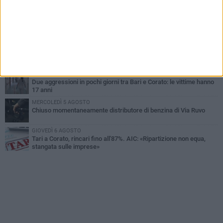
borghese
GIOVEDÌ 6 AGOSTO
Gelato di San Domenico: il gusto che racconta una leggenda
GIOVEDÌ 6 AGOSTO
Gaetano Mongelli, sei anni per un sogno: nasce a Corato
"Megaad"
VENERDÌ 7 AGOSTO
Due aggressioni in pochi giorni tra Bari e Corato: le vittime hanno
17 anni
MERCOLEDÌ 5 AGOSTO
Chiuso momentaneamente distributore di benzina di Via Ruvo
GIOVEDÌ 6 AGOSTO
Tari a Corato, rincari fino all'87%. AIC: «Ripartizione non equa,
stangata sulle imprese»