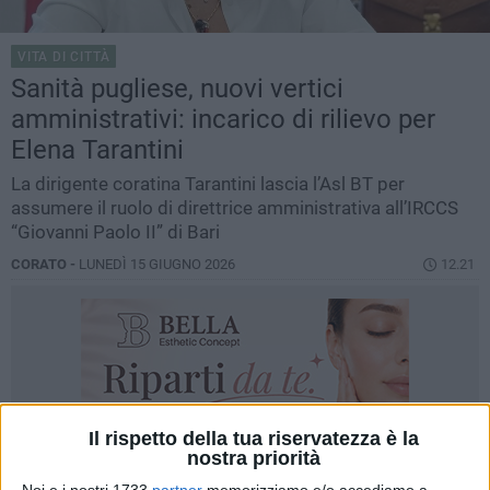
VITA DI CITTÀ
Sanità pugliese, nuovi vertici
amministrativi: incarico di rilievo per
Elena Tarantini
La dirigente coratina Tarantini lascia l’Asl BT per
assumere il ruolo di direttrice amministrativa all’IRCCS
“Giovanni Paolo II” di Bari
CORATO -
LUNEDÌ 15 GIUGNO 2026
12.21
Il rispetto della tua riservatezza è la
nostra priorità