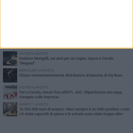
PIÙ LETTI QUESTA SETTIMANA
GIOVEDÌ 6 AGOSTO
Gelato di San Domenico: il gusto che racconta una leggenda
VENERDÌ 7 AGOSTO
Uomo fermato in via Porta Pia: intervento lampo degli agenti in
borghese
GIOVEDÌ 6 AGOSTO
Gaetano Mongelli, sei anni per un sogno: nasce a Corato
"Megaad"
MERCOLEDÌ 5 AGOSTO
Chiuso momentaneamente distributore di benzina di Via Ruvo
GIOVEDÌ 6 AGOSTO
Tari a Corato, rincari fino all'87%. AIC: «Ripartizione non equa,
stangata sulle imprese»
SABATO 1 AGOSTO
16.554.000 euro di avanzo: «Non sempre è un fatto positivo: o non
c'è stata capacità di spesa o le entrate sono state troppo alte»