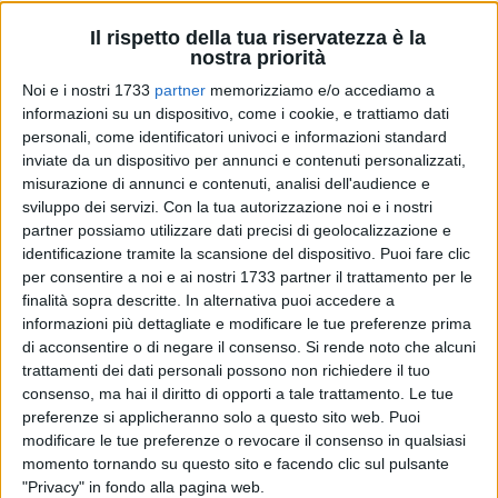
Il rispetto della tua riservatezza è la
nostra priorità
Noi e i nostri 1733
partner
memorizziamo e/o accediamo a
informazioni su un dispositivo, come i cookie, e trattiamo dati
personali, come identificatori univoci e informazioni standard
inviate da un dispositivo per annunci e contenuti personalizzati,
In occasione della ricorrenza della Commemorazione dei
misurazione di annunci e contenuti, analisi dell'audience e
defunti, in questo fine settimana il cimitero di Corato
sviluppo dei servizi.
Con la tua autorizzazione noi e i nostri
osserverà apertura ad orario continuato.
partner possiamo utilizzare dati precisi di geolocalizzazione e
identificazione tramite la scansione del dispositivo. Puoi fare clic
A partire da oggi, 30 ottobre e fino a martedì 2 novembre, il
per consentire a noi e ai nostri 1733 partner il trattamento per le
cimitero resterà infatti aperto dalle ore 8.00 alle ore 17.00.
finalità sopra descritte. In alternativa puoi accedere a
informazioni più dettagliate e modificare le tue preferenze prima
di acconsentire o di negare il consenso.
Si rende noto che alcuni
Si ricorda, inoltre, il servizio di navetta gratuita da e per il
trattamenti dei dati personali possono non richiedere il tuo
cimitero istituito dal Comune nelle giornate di lunedì 1 e
consenso, ma hai il diritto di opporti a tale trattamento. Le tue
martedì 2 novembre.
preferenze si applicheranno solo a questo sito web. Puoi
modificare le tue preferenze o revocare il consenso in qualsiasi
Percorso e orari
momento tornando su questo sito e facendo clic sul pulsante
"Privacy" in fondo alla pagina web.