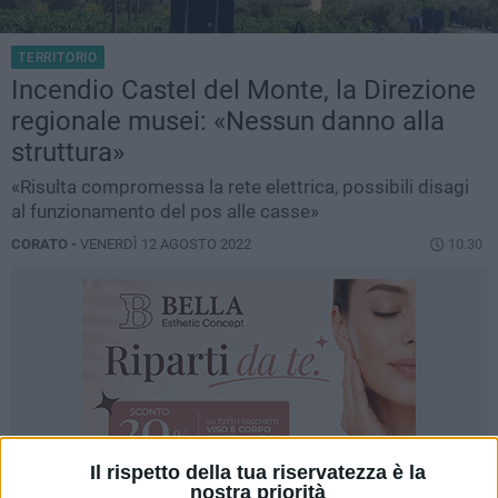
TERRITORIO
Incendio Castel del Monte, la Direzione
regionale musei: «Nessun danno alla
struttura»
«Risulta compromessa la rete elettrica, possibili disagi
al funzionamento del pos alle casse»
CORATO -
VENERDÌ 12 AGOSTO 2022
10.30
Il rispetto della tua riservatezza è la
nostra priorità