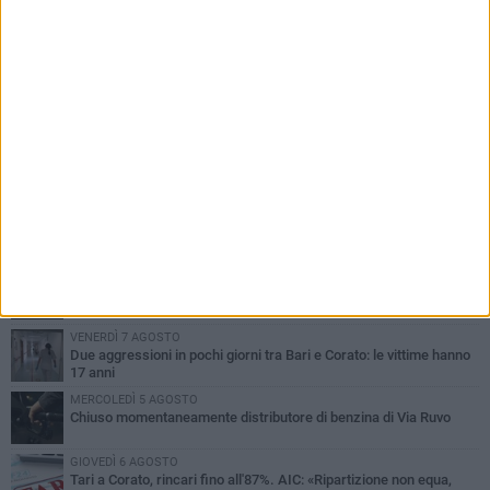
PIÙ LETTI QUESTA SETTIMANA
VENERDÌ 7 AGOSTO
Uomo fermato in via Porta Pia: intervento lampo degli agenti in
borghese
GIOVEDÌ 6 AGOSTO
Gelato di San Domenico: il gusto che racconta una leggenda
GIOVEDÌ 6 AGOSTO
Gaetano Mongelli, sei anni per un sogno: nasce a Corato
"Megaad"
VENERDÌ 7 AGOSTO
Due aggressioni in pochi giorni tra Bari e Corato: le vittime hanno
17 anni
MERCOLEDÌ 5 AGOSTO
Chiuso momentaneamente distributore di benzina di Via Ruvo
GIOVEDÌ 6 AGOSTO
Tari a Corato, rincari fino all'87%. AIC: «Ripartizione non equa,