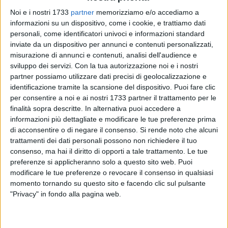
Noi e i nostri 1733
partner
memorizziamo e/o accediamo a
informazioni su un dispositivo, come i cookie, e trattiamo dati
personali, come identificatori univoci e informazioni standard
inviate da un dispositivo per annunci e contenuti personalizzati,
misurazione di annunci e contenuti, analisi dell'audience e
sviluppo dei servizi.
Con la tua autorizzazione noi e i nostri
partner possiamo utilizzare dati precisi di geolocalizzazione e
identificazione tramite la scansione del dispositivo. Puoi fare clic
Si sono conclusi nella giornata di giovedì 11 agosto i
per consentire a noi e ai nostri 1733 partner il trattamento per le
necessari sopralluoghi nell'area di Castel del Monte a
finalità sopra descritte. In alternativa puoi accedere a
seguito dell'incendio che si è sviluppato sabato 6 nella
informazioni più dettagliate e modificare le tue preferenze prima
pineta antistante il maniero federiciano, rendendo
di acconsentire o di negare il consenso.
Si rende noto che alcuni
indispensabile l'immediata evacuazione di ospiti e
trattamenti dei dati personali possono non richiedere il tuo
personale.
consenso, ma hai il diritto di opporti a tale trattamento. Le tue
preferenze si applicheranno solo a questo sito web. Puoi
modificare le tue preferenze o revocare il consenso in qualsiasi
La
Direzione regionale musei Puglia
, al termine delle attività
momento tornando su questo sito e facendo clic sul pulsante
di verifica svolte in sinergia con la
Soprintendenza
per le
"Privacy" in fondo alla pagina web.
Province di Barletta-Andria-Trani e Foggia, ha reso noto che
«
nessun danno risulta essere stato arrecato alla struttura
,
né internamente né esternamente». Inoltre, «
risulta