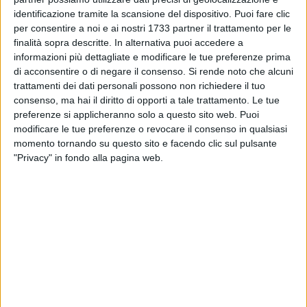
identificazione tramite la scansione del dispositivo. Puoi fare clic
per consentire a noi e ai nostri 1733 partner il trattamento per le
finalità sopra descritte. In alternativa puoi accedere a
informazioni più dettagliate e modificare le tue preferenze prima
di acconsentire o di negare il consenso.
Si rende noto che alcuni
4
A cura di
trattamenti dei dati personali possono non richiedere il tuo
NICOLA MICCIONE
consenso, ma hai il diritto di opporti a tale trattamento. Le tue
preferenze si applicheranno solo a questo sito web. Puoi
modificare le tue preferenze o revocare il consenso in qualsiasi
momento tornando su questo sito e facendo clic sul pulsante
Sono trascorsi 8 anni dall'omicidio di
Teresa Di Palma
,
"Privacy" in fondo alla pagina web.
uccisa a 86 anni nella sua casa di Corato, e il
raggiungimento della verità giudiziaria si allontana ancora:
la
Cassazione
ha annullato con rinvio la condanna
all'ergastolo di
Carlo Strippoli
, figlio della vittima e unico
imputato, rinviando il caso alla
Corte d'Appello di Bari.
Sarà, quindi, celebrato un nuovo processo di secondo grado
per il figlio dell'anziana, di 54 anni, accusato del reato di
omicidio aggravato dalla crudeltà e dai futili motivi e