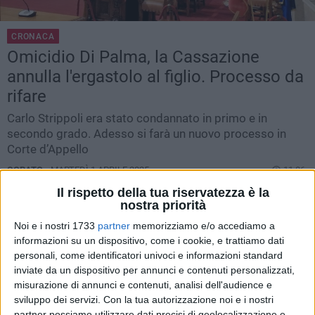
CRONACA
Omicidio Di Palma, la Cassazione
annulla l'ergastolo al figlio. Processo da
rifare
Carlo Strippoli era stato condannato in primo e in
secondo grado. Adesso si farà un nuovo processo in
Corte d’Appello
CORATO -
MARTEDÌ 1 APRILE 2025
11.06
Il rispetto della tua riservatezza è la
nostra priorità
Noi e i nostri 1733
partner
memorizziamo e/o accediamo a
informazioni su un dispositivo, come i cookie, e trattiamo dati
personali, come identificatori univoci e informazioni standard
inviate da un dispositivo per annunci e contenuti personalizzati,
misurazione di annunci e contenuti, analisi dell'audience e
sviluppo dei servizi.
Con la tua autorizzazione noi e i nostri
partner possiamo utilizzare dati precisi di geolocalizzazione e