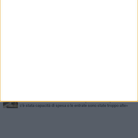
GIOVEDÌ 6 AGOSTO
Gelato di San Domenico: il gusto che racconta una leggenda
VENERDÌ 7 AGOSTO
Uomo fermato in via Porta Pia: intervento lampo degli agenti in
borghese
GIOVEDÌ 6 AGOSTO
Gaetano Mongelli, sei anni per un sogno: nasce a Corato
"Megaad"
MERCOLEDÌ 5 AGOSTO
Chiuso momentaneamente distributore di benzina di Via Ruvo
GIOVEDÌ 6 AGOSTO
Tari a Corato, rincari fino all'87%. AIC: «Ripartizione non equa,
stangata sulle imprese»
SABATO 1 AGOSTO
16.554.000 euro di avanzo: «Non sempre è un fatto positivo: o non
c'è stata capacità di spesa o le entrate sono state troppo alte»