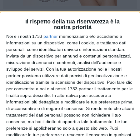
Il rispetto della tua riservatezza è la
nostra priorità
Noi e i nostri 1733
partner
memorizziamo e/o accediamo a
Mercoledì
6 maggio
, alle ore
19.30,
in
Piazza Vittorio
informazioni su un dispositivo, come i cookie, e trattiamo dati
personali, come identificatori univoci e informazioni standard
Emanuele
, la coalizione CAP 70033 che sostiene la
inviate da un dispositivo per annunci e contenuti personalizzati,
ricandidatura del sindaco Corrado De Benedittis si presenta
misurazione di annunci e contenuti, analisi dell'audience e
alla città.
sviluppo dei servizi.
Con la tua autorizzazione noi e i nostri
partner possiamo utilizzare dati precisi di geolocalizzazione e
Un momento di incontro vero: uno spazio in cui guardarsi
identificazione tramite la scansione del dispositivo. Puoi fare clic
negli occhi, ritrovarsi e riconoscersi in un percorso costruito
per consentire a noi e ai nostri 1733 partner il trattamento per le
insieme in questi anni.
finalità sopra descritte. In alternativa puoi accedere a
informazioni più dettagliate e modificare le tue preferenze prima
di acconsentire o di negare il consenso.
Si rende noto che alcuni
Interverranno i rappresentanti delle nove liste della
trattamenti dei dati personali possono non richiedere il tuo
coalizione CAP 70033 — Partito Democratico, Intesa
consenso, ma hai il diritto di opporti a tale trattamento. Le tue
Riformista, Corrado Sindaco, Demos, Rimettiamo in moto la
preferenze si applicheranno solo a questo sito web. Puoi
città, Articolo 49, Prossima, Alleanza Verdi e Sinistra e
modificare le tue preferenze o revocare il consenso in qualsiasi