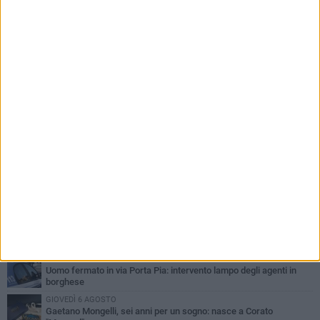
PIÙ LETTI QUESTA SETTIMANA
GIOVEDÌ 6 AGOSTO
Gelato di San Domenico: il gusto che racconta una leggenda
VENERDÌ 7 AGOSTO
Uomo fermato in via Porta Pia: intervento lampo degli agenti in
borghese
GIOVEDÌ 6 AGOSTO
Gaetano Mongelli, sei anni per un sogno: nasce a Corato