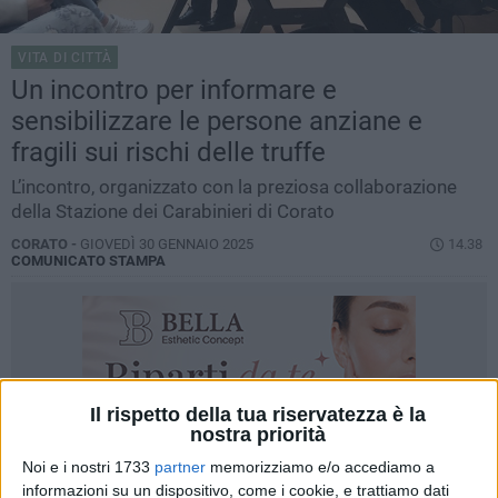
VITA DI CITTÀ
Un incontro per informare e
sensibilizzare le persone anziane e
fragili sui rischi delle truffe
L’incontro, organizzato con la preziosa collaborazione
della Stazione dei Carabinieri di Corato
CORATO -
GIOVEDÌ 30 GENNAIO 2025
14.38
COMUNICATO STAMPA
Il rispetto della tua riservatezza è la
nostra priorità
Noi e i nostri 1733
partner
memorizziamo e/o accediamo a
informazioni su un dispositivo, come i cookie, e trattiamo dati