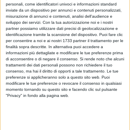
personali, come identificatori univoci e informazioni standard
inviate da un dispositivo per annunci e contenuti personalizzati,
misurazione di annunci e contenuti, analisi dell'audience e
sviluppo dei servizi.
Con la tua autorizzazione noi e i nostri
partner possiamo utilizzare dati precisi di geolocalizzazione e
2
identificazione tramite la scansione del dispositivo. Puoi fare clic
per consentire a noi e ai nostri 1733 partner il trattamento per le
finalità sopra descritte. In alternativa puoi accedere a
informazioni più dettagliate e modificare le tue preferenze prima
Le operatrici volontarie del progetto "Up 2023" del Servizio
di acconsentire o di negare il consenso.
Si rende noto che alcuni
Civile Universale del Comune di Corato promuovono un
trattamenti dei dati personali possono non richiedere il tuo
incontro per informare e sensibilizzare le persone anziane e
consenso, ma hai il diritto di opporti a tale trattamento. Le tue
fragili sui rischi delle truffe.
preferenze si applicheranno solo a questo sito web. Puoi
L'incontro, organizzato con la preziosa collaborazione della
modificare le tue preferenze o revocare il consenso in qualsiasi
Stazione dei Carabinieri di Corato, del centro anziani Ermes e
momento tornando su questo sito e facendo clic sul pulsante
"Privacy" in fondo alla pagina web.
dell'Associazione di Promozione Sociale Harambè, si terrà
venerdì 31 gennaio dalle ore 18.30, presso il Centro anziani
Ermes in via Canova n. 42, gestito dalla Cooperativa EOS.
Durante l'incontro, il Comandante della Stazione dei
Carabinieri di Corato, Luogotenente Francesco Dimiccoli,