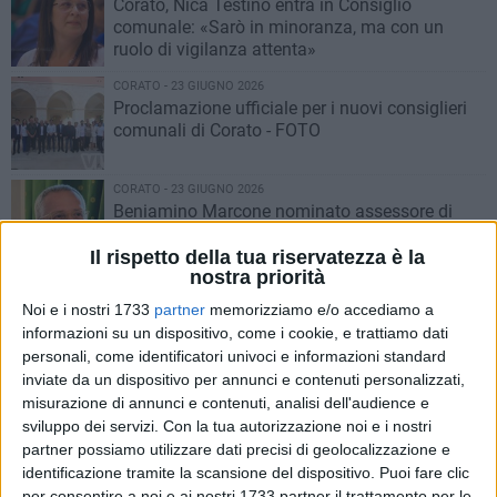
Corato, Nica Testino entra in Consiglio
comunale: «Sarò in minoranza, ma con un
ruolo di vigilanza attenta»
CORATO - 23 GIUGNO 2026
Proclamazione ufficiale per i nuovi consiglieri
comunali di Corato - FOTO
CORATO - 23 GIUGNO 2026
Beniamino Marcone nominato assessore di
Corato: «L'obiettivo è far crescere i progetti
strategici»
Il rispetto della tua riservatezza è la
nostra priorità
CORATO - 23 GIUGNO 2026
Noi e i nostri 1733
partner
memorizziamo e/o accediamo a
«Non dimentico il cammino fatto finora. Si
informazioni su un dispositivo, come i cookie, e trattiamo dati
riparte»: Valeria Mazzone nominata assessore
personali, come identificatori univoci e informazioni standard
di Corato
inviate da un dispositivo per annunci e contenuti personalizzati,
CORATO - 23 GIUGNO 2026
misurazione di annunci e contenuti, analisi dell'audience e
«La Politica deve costruire alternative
sviluppo dei servizi.
Con la tua autorizzazione noi e i nostri
possibili»: Felice Addario nuovo vicesindaco di
partner possiamo utilizzare dati precisi di geolocalizzazione e
Corato
identificazione tramite la scansione del dispositivo. Puoi fare clic
per consentire a noi e ai nostri 1733 partner il trattamento per le