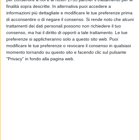
CORATO - 22 GIUGNO 2026
finalità sopra descritte. In alternativa puoi accedere a
Tra riconferme e volti nuovi: la nuova giunta
tutta politica di De Benedittis
informazioni più dettagliate e modificare le tue preferenze prima
di acconsentire o di negare il consenso.
Si rende noto che alcuni
trattamenti dei dati personali possono non richiedere il tuo
CORATO - 22 GIUGNO 2026
consenso, ma hai il diritto di opporti a tale trattamento. Le tue
Nuova Giunta, Pd Corato: «Auguriamo buon
preferenze si applicheranno solo a questo sito web. Puoi
lavoro ai due assessori Felice Addario e
modificare le tue preferenze o revocare il consenso in qualsiasi
Gennaro Sciscioli»
momento tornando su questo sito e facendo clic sul pulsante
"Privacy" in fondo alla pagina web.
CORATO - 19 GIUGNO 2026
Finalmente pronta la nuova giunta a Corato:
martedì attesa la proclamazione degli eletti
CORATO - 17 GIUGNO 2026
De Benedittis, la giunta prende forma: i nomi
che sembrano essere certi
CORATO - 11 GIUGNO 2026
Leccese ai sindaci neoeletti o ricofermati:
«Costruiamo insieme un percorso di
collaborazione»