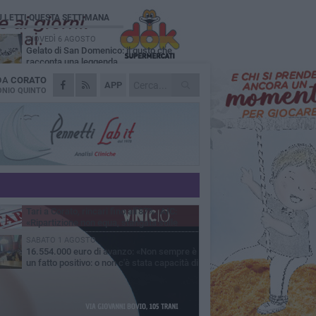
Ù LETTI QUESTA SETTIMANA
GIOVEDÌ 6 AGOSTO
Gelato di San Domenico: il gusto che
racconta una leggenda
 DA
CORATO
VENERDÌ 7 AGOSTO
APP
Uomo fermato in via Porta Pia: intervento
NIO QUINTO
lampo degli agenti in borghese
GIOVEDÌ 6 AGOSTO
Gaetano Mongelli, sei anni per un sogno:
nasce a Corato "Megaad"
MERCOLEDÌ 5 AGOSTO
Chiuso momentaneamente distributore di
benzina di Via Ruvo
GIOVEDÌ 6 AGOSTO
Tari a Corato, rincari fino all'87%. AIC:
«Ripartizione non equa, stangata sulle
prese»
SABATO 1 AGOSTO
16.554.000 euro di avanzo: «Non sempre è
un fatto positivo: o non c'è stata capacità di
sa o le entrate sono state troppo alte»