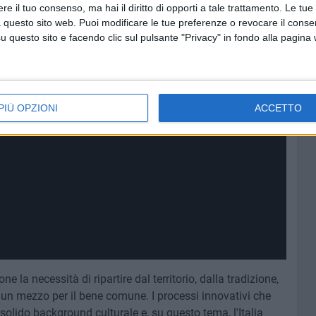
e il tuo consenso, ma hai il diritto di opporti a tale trattamento. Le tue
 questo sito web. Puoi modificare le tue preferenze o revocare il conse
questo sito e facendo clic sul pulsante "Privacy" in fondo alla pagina
PIÙ OPZIONI
ACCETTO
 la necessità di ripartire dal territorio, dalla tradizione,
un mezzo per il bene comune. I processi innovativi che
solido background culturale e, su questo tema, l'Italia