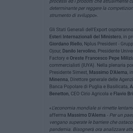
processi ed i prodotti che attualmente 
determinante per reggere la competizion
strumento di sviluppo
».
Gli Stati Generali dell'Export ospiteran
Esteri Internazionali del Ministero
, in 
Giordano Riello
, Nplus President - Grup
Ojour,
Danilo Iervolino
, Presidente Univ
Factory e
Oreste Francesco Pepe Milizi
commercialisti (IUYA). Nella plenaria p
Presidente Simest,
Massimo D'Alema
, 
Minenna
, Direttore generale delle Agen
Banca Popolare di Puglia e Basilicata,
A
Benetton
, CEO Cirio Agricola e
Flavio Br
«
L'economia mondiale si rimette lenta
afferma
Massimo D'Alema
-
Per un paes
vengano superate le barriere che ostaco
pandemia. Bisognerà ora analizzare att