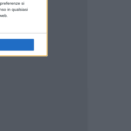
 preferenze si
nso in qualsiasi
 web.