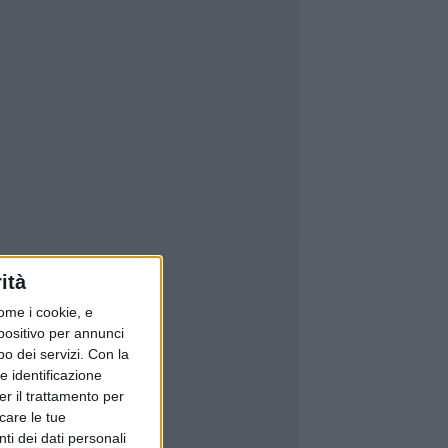
ità
ome i cookie, e
spositivo per annunci
o dei servizi.
Con la
e identificazione
er il trattamento per
icare le tue
ti dei dati personali