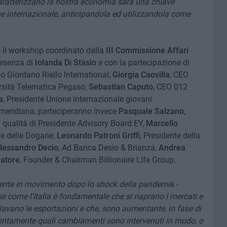
caratterizzano la nostra economia sarà una chiave
e internazionale, anticipandola ed utilizzandola come
no il workshop coordinato dalla
III Commissione Affari
presenza di
Iolanda Di Stasio
e con la partecipazione di
po Giordano Riello International,
Giorgia Caovilla
, CEO
ersità Telematica Pegaso,
Sebastian Caputo
, CEO 012
a
, Presidente Unione internazionale giovani
omeridiana, parteciperanno invece
Pasquale Salzano
,
in qualità di Presidente Advisory Board EY,
Marcello
zie delle Dogane,
Leonardo Patroni Griffi
, Presidente della
lessandro Decio
, Ad Banca Desio & Brianza,
Andrea
iatore
, Founder & Chairman Billionaire Life Group.
mente in movimento dopo lo shock della pandemi
a -
e come l'Italia è fondamentale che si riaprano i mercati e
lavano le esportazioni e che, sono aumentante, in fase di
entamente quali cambiamenti sono intervenuti in modo, o