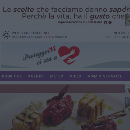
PI
29.5
°C
CIELO SERENO
NOTIZIE
33.5°
OGGI MIN
24.5°
MAX
A
CORATO
DIRETTORE
ANTO
RUBRICHE
AGENDA
METEO
VIDEO
AMMINISTRATIVE
im
spe