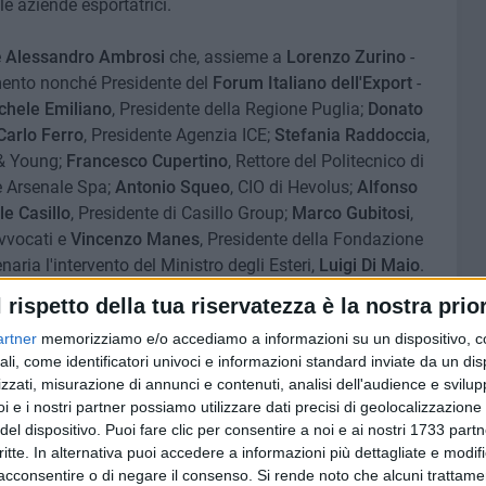
alle aziende esportatrici.
e
Alessandro Ambrosi
che, assieme a
Lorenzo Zurino
-
mento nonché Presidente del
Forum Italiano dell'Export
-
chele Emiliano
, Presidente della Regione Puglia;
Donato
Carlo Ferro
, Presidente Agenzia ICE;
Stefania Raddoccia
,
 & Young;
Francesco Cupertino
, Rettore del Politecnico di
e Arsenale Spa;
Antonio Squeo
, CIO di Hevolus;
Alfonso
e Casillo
, Presidente di Casillo Group;
Marco Gubitosi
,
vvocati e
Vincenzo Manes
, Presidente della Fondazione
aria l'intervento del Ministro degli Esteri,
Luigi Di Maio
.
l rispetto della tua riservatezza è la nostra prior
il direttore del Network Viva
Giuseppe Di Bisceglie ha
artner
memorizziamo e/o accediamo a informazioni su un dispositivo, c
up, Pasquale Casillo
. Una intervista che segue
ali, come identificatori univoci e informazioni standard inviate da un di
ione della Fiera del Levante e che anticipa, in qualche
zzati, misurazione di annunci e contenuti, analisi dell'audience e svilupp
alla platea degli Stati Generali dell'Export.
i e i nostri partner possiamo utilizzare dati precisi di geolocalizzazione 
del dispositivo. Puoi fare clic per consentire a noi e ai nostri 1733 partn
clusiva con Pasquale Casillo
15 MINUTI
SOCIAL VIDEO
critte. In alternativa puoi accedere a informazioni più dettagliate e modif
acconsentire o di negare il consenso.
Si rende noto che alcuni trattamen