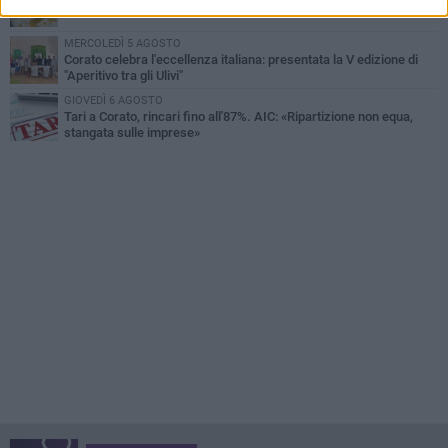
Gelato di San Domenico: il gusto che racconta una leggenda
MERCOLEDÌ 5 AGOSTO
Corato celebra l'eccellenza italiana: presentata la V edizione di
"Aperitivo tra gli Ulivi"
GIOVEDÌ 6 AGOSTO
Tari a Corato, rincari fino all'87%. AIC: «Ripartizione non equa,
stangata sulle imprese»