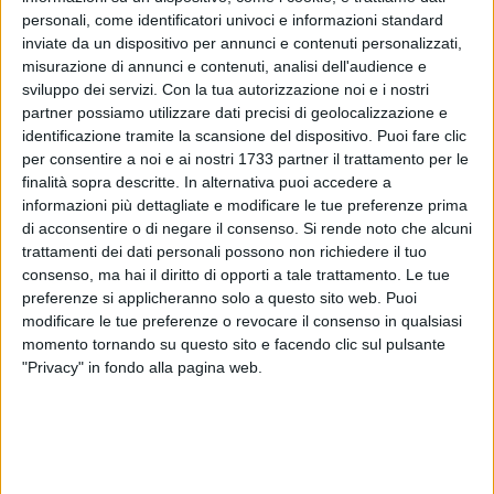
personali, come identificatori univoci e informazioni standard
inviate da un dispositivo per annunci e contenuti personalizzati,
misurazione di annunci e contenuti, analisi dell'audience e
45
sviluppo dei servizi.
Con la tua autorizzazione noi e i nostri
partner possiamo utilizzare dati precisi di geolocalizzazione e
identificazione tramite la scansione del dispositivo. Puoi fare clic
per consentire a noi e ai nostri 1733 partner il trattamento per le
Una serata nella zona adiacente il Parco Comunale di Corato
finalità sopra descritte. In alternativa puoi accedere a
,una festa conviviale organizzata dall'Amministrazione
informazioni più dettagliate e modificare le tue preferenze prima
Comunale e dal Comando della Brigata Meccanizzata
di acconsentire o di negare il consenso.
Si rende noto che alcuni
Pinerolo con la collaborazione della Caritas Cittadina, della
trattamenti dei dati personali possono non richiedere il tuo
Croce Rossa Italiana-Molfetta e del Centro Aperto Diamoci
consenso, ma hai il diritto di opporti a tale trattamento. Le tue
Una Mano.
preferenze si applicheranno solo a questo sito web. Puoi
Soddisfatto il generale di brigata Yuri Grossi che per il terzo
modificare le tue preferenze o revocare il consenso in qualsiasi
momento tornando su questo sito e facendo clic sul pulsante
anno consecutivo con i suoi uomini ha dato supporto a
"Privacy" in fondo alla pagina web.
questa cena solidale
"Noi abbiamo dato semplicemente un contributo, ci racconta
il Comandante della Pinerolo,un supporto all'iniziativa del
Comune di Corato per una cena solidale.
Non è assolutamente la prima volta e noi per queste