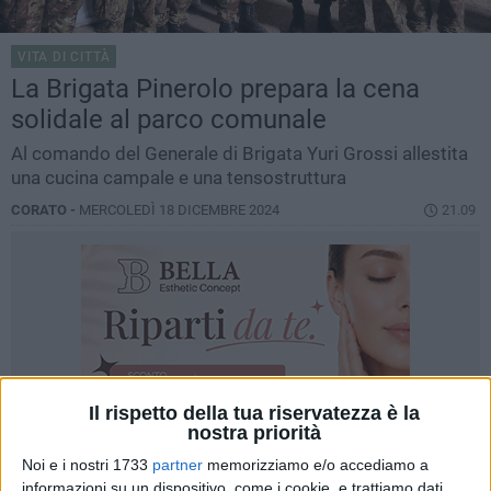
VITA DI CITTÀ
La Brigata Pinerolo prepara la cena
solidale al parco comunale
Al comando del Generale di Brigata Yuri Grossi allestita
una cucina campale e una tensostruttura
CORATO -
MERCOLEDÌ 18 DICEMBRE 2024
21.09
Il rispetto della tua riservatezza è la
nostra priorità
Noi e i nostri 1733
partner
memorizziamo e/o accediamo a
informazioni su un dispositivo, come i cookie, e trattiamo dati