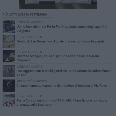
PIÙ LETTI QUESTA SETTIMANA
VENERDÌ 7 AGOSTO
Uomo fermato in via Porta Pia: intervento lampo degli agenti in
borghese
GIOVEDÌ 6 AGOSTO
Gelato di San Domenico: il gusto che racconta una leggenda
GIOVEDÌ 6 AGOSTO
Gaetano Mongelli, sei anni per un sogno: nasce a Corato
"Megaad"
VENERDÌ 7 AGOSTO
Due aggressioni in pochi giorni tra Bari e Corato: le vittime hanno
17 anni
MERCOLEDÌ 5 AGOSTO
Chiuso momentaneamente distributore di benzina di Via Ruvo
GIOVEDÌ 6 AGOSTO
Tari a Corato, rincari fino all'87%. AIC: «Ripartizione non equa,
stangata sulle imprese»