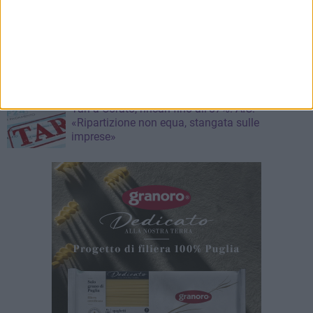
6 AGOSTO 2026
Gelato di San Domenico: il gusto che racconta
una leggenda
6 AGOSTO 2026
Tari a Corato, rincari fino all'87%. AIC:
«Ripartizione non equa, stangata sulle
imprese»