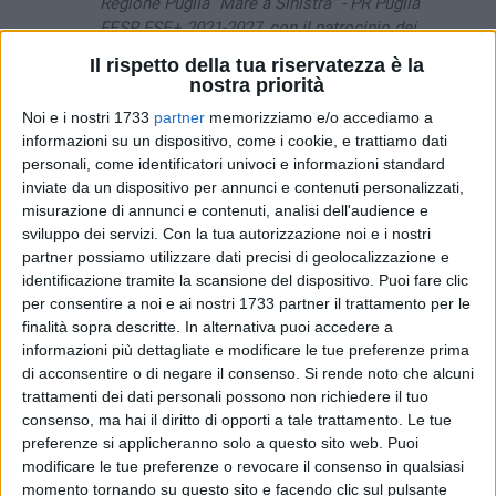
Regione Puglia "Mare a Sinistra" - PR Puglia
FESR FSE+ 2021-2027, con il patrocinio dei
comuni coinvolti (Comune di Molfetta,
Il rispetto della tua riservatezza è la
Comune di Bisceglie, Comune di Giovinazzo,
nostra priorità
Comune di Terlizzi, Comune di Corato) conta
Noi e i nostri 1733
partner
memorizziamo e/o accediamo a
anche sul supporto di importanti realtà sul
informazioni su un dispositivo, come i cookie, e trattiamo dati
territorio: Gran Shopping Mongolfiera,
personali, come identificatori univoci e informazioni standard
Caseificio Maldera, Farmacia Del Prete,
inviate da un dispositivo per annunci e contenuti personalizzati,
Mancini Group Allianz, Network Contacts e
misurazione di annunci e contenuti, analisi dell'audience e
Contasudinoi, Università LUM Giuseppe
sviluppo dei servizi.
Con la tua autorizzazione noi e i nostri
Degennaro.
partner possiamo utilizzare dati precisi di geolocalizzazione e
identificazione tramite la scansione del dispositivo. Puoi fare clic
Condotto da Giancarlo Fiume (TGR Puglia) e Ida Vinella
per consentire a noi e ai nostri 1733 partner il trattamento per le
(Viva Network), l'incontro - gratuito e aperto al pubblico - si
finalità sopra descritte. In alternativa puoi accedere a
aprirà con un intervento di
Marco Camisani Calzolari
,
informazioni più dettagliate e modificare le tue preferenze prima
esperto di IA e cybersicurezza per il Dipartimento della
di acconsentire o di negare il consenso.
Si rende noto che alcuni
trattamenti dei dati personali possono non richiedere il tuo
Trasformazione digitale e l'ACN e divulgatore digitale per
consenso, ma hai il diritto di opporti a tale trattamento. Le tue
Striscia la notizia, che parlerà ai giovani di futuro, scuola e
preferenze si applicheranno solo a questo sito web. Puoi
nuove sfide digitali.
modificare le tue preferenze o revocare il consenso in qualsiasi
momento tornando su questo sito e facendo clic sul pulsante