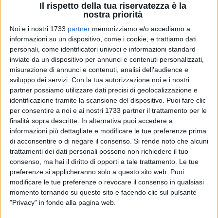
Il rispetto della tua riservatezza è la
nostra priorità
Noi e i nostri 1733
partner
memorizziamo e/o accediamo a
19
informazioni su un dispositivo, come i cookie, e trattiamo dati
personali, come identificatori univoci e informazioni standard
inviate da un dispositivo per annunci e contenuti personalizzati,
misurazione di annunci e contenuti, analisi dell'audience e
«Aver raggiunto e superato gli obiettivi di spesa relativi al Psr
sviluppo dei servizi.
Con la tua autorizzazione noi e i nostri
2014-2022, recuperando in un breve arco di tempo i ritardi
partner possiamo utilizzare dati precisi di geolocalizzazione e
degli scorsi anni, è un traguardo che va oltre le aspettative e
identificazione tramite la scansione del dispositivo. Puoi fare clic
oggi rende il giusto merito all'assessore regionale
per consentire a noi e ai nostri 1733 partner il trattamento per le
all'agricoltura Donato Pentassuglia, al direttore del relativo
finalità sopra descritte. In alternativa puoi accedere a
Dipartimento Gianluca Nardone e a tutta la loro squadra. Da
informazioni più dettagliate e modificare le tue preferenze prima
questo si riparte, tutti insieme, affinché il 2023 sia l'anno del
di acconsentire o di negare il consenso.
Si rende noto che alcuni
trattamenti dei dati personali possono non richiedere il tuo
definitivo decollo del comparto primario pugliese».
Gennaro
consenso, ma hai il diritto di opporti a tale trattamento. Le tue
Sicolo
, presidente Cia Puglia e vicepresidente nazionale Cia
preferenze si applicheranno solo a questo sito web. Puoi
agricoltori italiani, ha espresso con queste parole il proprio
modificare le tue preferenze o revocare il consenso in qualsiasi
plauso e la soddisfazione dell'organizzazione sindacale
momento tornando su questo sito e facendo clic sul pulsante
degli agricoltori per i risultati sullo stato di attuazione del
"Privacy" in fondo alla pagina web.
Piano di sviluppo rurale
comunicati giovedì 22 dicembre nel