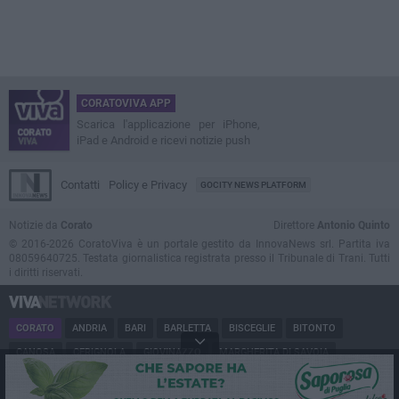
CORATOVIVA APP
Scarica l'applicazione per iPhone,
iPad e Android e ricevi notizie push
Contatti
Policy e Privacy
GOCITY NEWS PLATFORM
Notizie da
Corato
Direttore
Antonio Quinto
© 2016-2026 CoratoViva è un portale gestito da InnovaNews srl. Partita iva
08059640725. Testata giornalistica registrata presso il Tribunale di Trani. Tutti
i diritti riservati.
CORATO
ANDRIA
BARI
BARLETTA
BISCEGLIE
BITONTO
CANOSA
CERIGNOLA
GIOVINAZZO
MARGHERITA DI SAVOIA
MINERVINO
MODUGNO
MOLFETTA
PUGLIA
RUVO