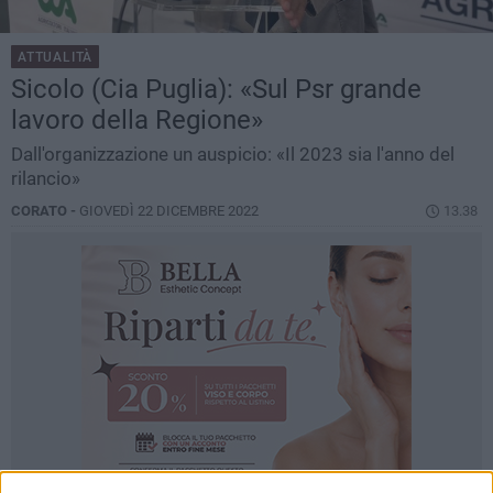
ATTUALITÀ
Sicolo (Cia Puglia): «Sul Psr grande
lavoro della Regione»
Dall'organizzazione un auspicio: «Il 2023 sia l'anno del
rilancio»
CORATO -
GIOVEDÌ 22 DICEMBRE 2022
13.38