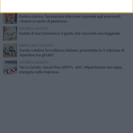
SABATO 1 AGOSTO
Centro storico, l'assessore Marcone risponde agli esercenti:
«Siamo ai nastri di partenza»
GIOVEDÌ 6 AGOSTO
Gelato di San Domenico: il gusto che racconta una leggenda
MERCOLEDÌ 5 AGOSTO
Corato celebra l'eccellenza italiana: presentata la V edizione di
"Aperitivo tra gli Ulivi"
GIOVEDÌ 6 AGOSTO
Tari a Corato, rincari fino all'87%. AIC: «Ripartizione non equa,
stangata sulle imprese»