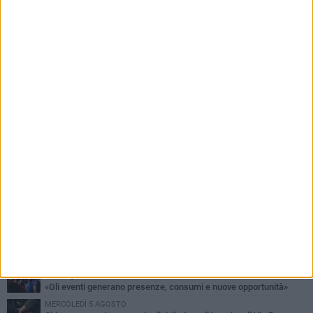
PIÙ LETTI QUESTA SETTIMANA
SABATO 1 AGOSTO
16.554.000 euro di avanzo: «Non sempre è un fatto positivo: o non
c'è stata capacità di spesa o le entrate sono state troppo alte»
VENERDÌ 31 LUGLIO
Via Dante, aiuole nel degrado: tra incuria pubblica e inciviltà
quotidiana
VENERDÌ 31 LUGLIO
Corato, le attività chiedono di accelerare sul calendario estivo:
«Gli eventi generano presenze, consumi e nuove opportunità»
MERCOLEDÌ 5 AGOSTO