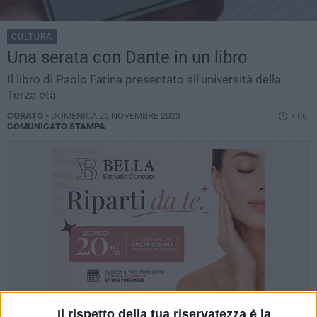
CULTURA
Una serata con Dante in un libro
Il libro di Paolo Farina presentato all'università della
Terza età
CORATO -
DOMENICA 26 NOVEMBRE 2023
7.06
COMUNICATO STAMPA
Il rispetto della tua riservatezza è la