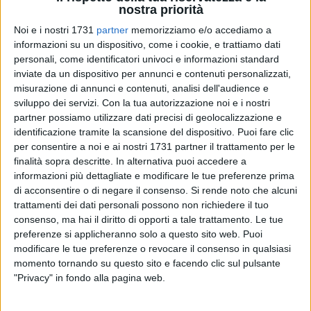
nostra priorità
Noi e i nostri 1731
partner
memorizziamo e/o accediamo a
11
informazioni su un dispositivo, come i cookie, e trattiamo dati
personali, come identificatori univoci e informazioni standard
inviate da un dispositivo per annunci e contenuti personalizzati,
misurazione di annunci e contenuti, analisi dell'audience e
L'Università della Terza Età "Edith Stein" è onorata di ospitare
sviluppo dei servizi.
Con la tua autorizzazione noi e i nostri
la
partner possiamo utilizzare dati precisi di geolocalizzazione e
*presentazione
identificazione tramite la scansione del dispositivo. Puoi fare clic
del libro **"Cento (e uno) caffè con Dante" *del Prof. Paolo
per consentire a noi e ai nostri 1731 partner il trattamento per le
Farina (etet
finalità sopra descritte. In alternativa puoi accedere a
edizioni) che si terrà *Martedì 28 Novembre 2023 *alle *ore
informazioni più dettagliate e modificare le tue preferenze prima
di acconsentire o di negare il consenso.
Si rende noto che alcuni
18.30 *presso
trattamenti dei dati personali possono non richiedere il tuo
la *Sede UTE in Via Giappone, 40*.
consenso, ma hai il diritto di opporti a tale trattamento. Le tue
preferenze si applicheranno solo a questo sito web. Puoi
Il prof. Paolo Farina è laureato in lettere classiche; ha
modificare le tue preferenze o revocare il consenso in qualsiasi
conseguito un
momento tornando su questo sito e facendo clic sul pulsante
dottorato in teologia dommatica presso la Pontificia
"Privacy" in fondo alla pagina web.
università Lateranense
di Roma. Dal 2020 è dirigente scolastico del CPIA BAT "Gino