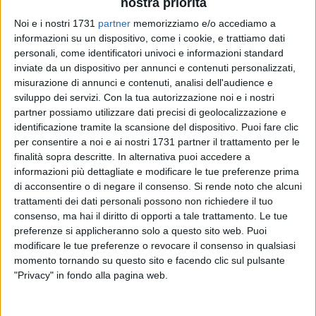
nostra priorità
Noi e i nostri 1731
partner
memorizziamo e/o accediamo a
informazioni su un dispositivo, come i cookie, e trattiamo dati
1
personali, come identificatori univoci e informazioni standard
inviate da un dispositivo per annunci e contenuti personalizzati,
misurazione di annunci e contenuti, analisi dell'audience e
Vittoria doveva essere e vittoria è stata per la
Nuova
sviluppo dei servizi.
Con la tua autorizzazione noi e i nostri
partner possiamo utilizzare dati precisi di geolocalizzazione e
Matteotti Corato
, che espugna il parquet di Castellaneta e
identificazione tramite la scansione del dispositivo. Puoi fare clic
centra l'ingresso matematico tra le magnifiche 8 che faranno
per consentire a noi e ai nostri 1731 partner il trattamento per le
i playoff. 83-104 il finale di un
match mai in discussione
se
finalità sopra descritte. In alternativa puoi accedere a
non nei primissimi minuti di gara contro un avversario in
informazioni più dettagliate e modificare le tue preferenze prima
formazione molto rimaneggiata ma che ha tenuto testa
di acconsentire o di negare il consenso.
Si rende noto che alcuni
finchè ha potuto ai coratini.
trattamenti dei dati personali possono non richiedere il tuo
consenso, ma hai il diritto di opporti a tale trattamento. Le tue
preferenze si applicheranno solo a questo sito web. Puoi
Avvio di gara con partenza lanciata per i coratini che vanno
modificare le tue preferenze o revocare il consenso in qualsiasi
sullo 0-7 prima che Vincenzo De Angelis non si carichi i
momento tornando su questo sito e facendo clic sul pulsante
tarantini sulle spalle con 9 punti di fila. La gara resta in
"Privacy" in fondo alla pagina web.
equilibrio per alcuni minuti prima che un break di 0-10 non
lanci Corato, grazie a Oluic, sul 17-25 di fine primo quarto.