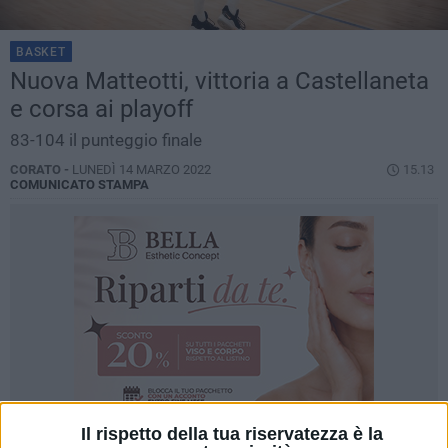
BASKET
Nuova Matteotti, vittoria a Castellaneta
e corsa ai playoff
83-104 il punteggio finale
CORATO -
LUNEDÌ 14 MARZO 2022
15.13
COMUNICATO STAMPA
Il rispetto della tua riservatezza è la