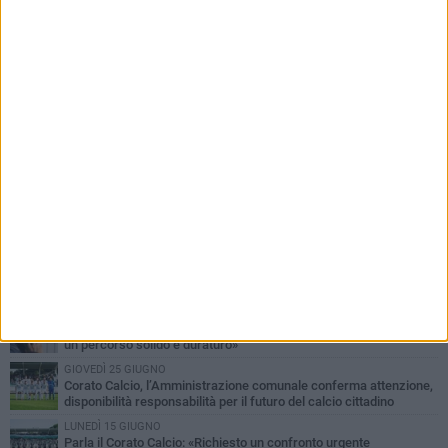
PIÙ LETTI QUESTA SETTIMANA
MERCOLEDÌ 5 AGOSTO
Giuseppe Mangione porta Corato sul podio della Quadrortathon:
primo nella categoria M65
LUNEDÌ 3 AGOSTO
ErbeNobili Basket Corato, Vincenzo Mazzilli nuovo direttore
generale
GIOVEDÌ 30 LUGLIO
Corato Calcio al campionato di Promozione Pugliese: «Costruiamo
un percorso solido e duraturo»
GIOVEDÌ 25 GIUGNO
Corato Calcio, l’Amministrazione comunale conferma attenzione,
disponibilità responsabilità per il futuro del calcio cittadino
LUNEDÌ 15 GIUGNO
Parla il Corato Calcio: «Richiesto un confronto urgente