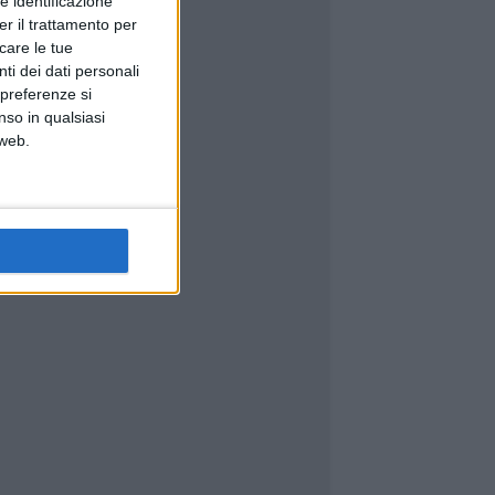
e identificazione
er il trattamento per
icare le tue
ti dei dati personali
 preferenze si
nso in qualsiasi
 web.