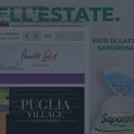
Ù LETTI QUESTA SETTIMANA
MERCOLEDÌ 5 AGOSTO
Giuseppe Mangione porta Corato sul podio
della Quadrortathon: primo nella categoria
5
 DA
CORATO
LUNEDÌ 3 AGOSTO
APP
ErbeNobili Basket Corato, Vincenzo
NIO QUINTO
Mazzilli nuovo direttore generale
GIOVEDÌ 30 LUGLIO
Corato Calcio al campionato di Promozione
Pugliese: «Costruiamo un percorso solido e
raturo»
GIOVEDÌ 25 GIUGNO
Corato Calcio, l’Amministrazione comunale
conferma attenzione, disponibilità
ponsabilità per il futuro del calcio cittadino
LUNEDÌ 15 GIUGNO
Parla il Corato Calcio: «Richiesto un
confronto urgente all'Amministrazione»
SABATO 20 GIUGNO
Il Minibasket Corato partecipa al “Torneo
internazionale minibasket” in piazza