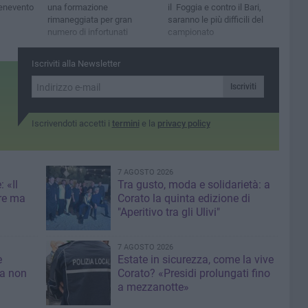
Benevento
una formazione
il Foggia e contro il Bari,
rimaneggiata per gran
saranno le più difficili del
numero di infortunati
campionato
Iscriviti alla Newsletter
Iscriviti
Iscrivendoti accetti i
termini
e la
privacy policy
7 AGOSTO 2026
 «Il
Tra gusto, moda e solidarietà: a
re ma
Corato la quinta edizione di
"Aperitivo tra gli Ulivi"
7 AGOSTO 2026
e
Estate in sicurezza, come la vive
sa non
Corato? «Presidi prolungati fino
a mezzanotte»