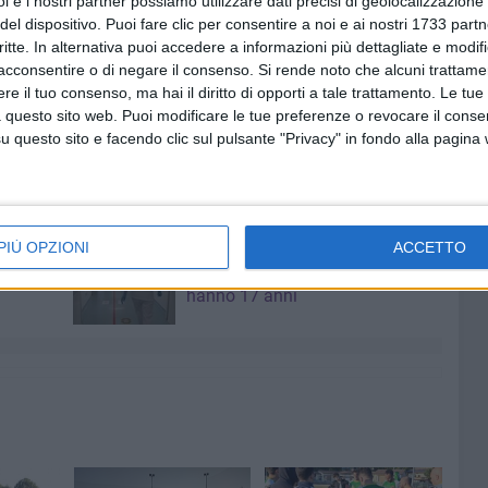
i e i nostri partner possiamo utilizzare dati precisi di geolocalizzazione 
del dispositivo. Puoi fare clic per consentire a noi e ai nostri 1733 partn
critte. In alternativa puoi accedere a informazioni più dettagliate e modif
 Rugby Corato ASD presenterà ufficialmente entrambe le
acconsentire o di negare il consenso.
Si rende noto che alcuni trattamen
he si terrà all'Astoria Palace. Una 'prima volta' per la ASD
e il tuo consenso, ma hai il diritto di opporti a tale trattamento. Le tue
presenti i giocatori della Corgom Seniores e delle
 questo sito web. Puoi modificare le tue preferenze o revocare il conse
e figure che negli anni hanno indossato i colori biancoverdi.
questo sito e facendo clic sul pulsante "Privacy" in fondo alla pagina
7 AGOSTO 2026
PIÙ OPZIONI
ACCETTO
a Pia:
Due aggressioni in pochi giorni
enti in
tra Bari e Corato: le vittime
hanno 17 anni