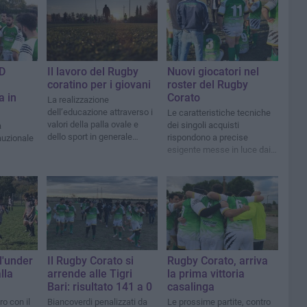
D
Il lavoro del Rugby
Nuovi giocatori nel
coratino per i giovani
roster del Rugby
a in
Corato
La realizzazione
dell’educazione attraverso i
Le caratteristiche tecniche
valori della palla ovale e
dei singoli acquisti
a
dello sport in generale
rispondono a precise
uzionale
passa anche attraverso il
esigente messe in luce dai
confronto con altre realtà e
due allenatori
con altri ragazzi
l'under
Il Rugby Corato si
Rugby Corato, arriva
lla
arrende alle Tigri
la prima vittoria
Bari: risultato 141 a 0
casalinga
o con il
Biancoverdi penalizzati da
Le prossime partite, contro