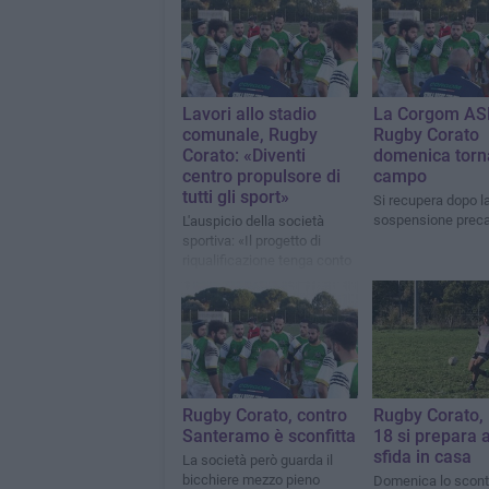
Lavori allo stadio
La Corgom AS
comunale, Rugby
Rugby Corato
Corato: «Diventi
domenica torn
centro propulsore di
campo
tutti gli sport»
Si recupera dopo l
sospensione preca
L'auspicio della società
sportiva: «Il progetto di
riqualificazione tenga conto
anche degli sport “minori”»
Rugby Corato, contro
Rugby Corato, 
Santeramo è sconfitta
18 si prepara a
sfida in casa
La società però guarda il
bicchiere mezzo pieno
Domenica lo scontr