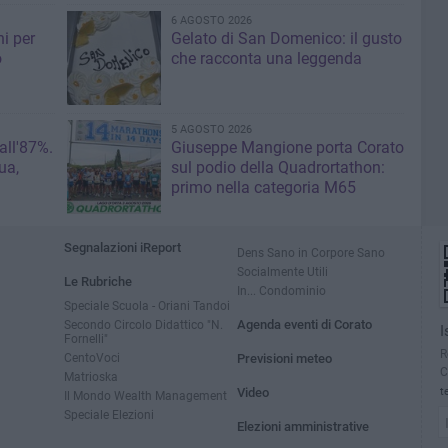
6 AGOSTO 2026
i per
Gelato di San Domenico: il gusto
o
che racconta una leggenda
5 AGOSTO 2026
 all'87%.
Giuseppe Mangione porta Corato
ua,
sul podio della Quadrortathon:
primo nella categoria M65
Segnalazioni iReport
Dens Sano in Corpore Sano
Socialmente Utili
Le Rubriche
In... Condominio
Speciale Scuola - Oriani Tandoi
Secondo Circolo Didattico "N.
Agenda eventi di Corato
I
Fornelli"
R
CentoVoci
Previsioni meteo
C
Matrioska
Video
t
Il Mondo Wealth Management
Speciale Elezioni
Elezioni amministrative