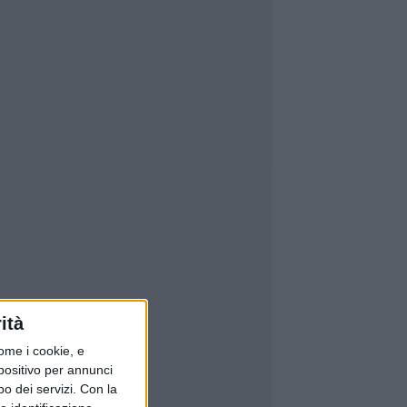
ità
ome i cookie, e
spositivo per annunci
o dei servizi.
Con la