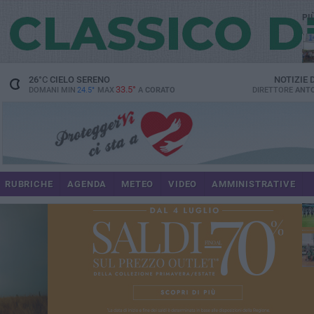
PI
M6
26
°C
CIELO SERENO
NOTIZIE
33.5°
DOMANI MIN
24.5°
MAX
A
CORATO
DIRETTORE
ANTO
du
RUBRICHE
AGENDA
METEO
VIDEO
AMMINISTRATIVE
res