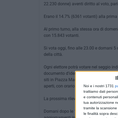
22.230 donne) aventi diritto al voto, par
Erano il 14.7% (6361 votanti) alla prima 
Al primo turno, alla stessa ora di domen
con 15.843 votanti.
Si vota oggi, fino alle 23.00 e domani 5 
della città.
Ogni elettore potrà votare nel seggio indi
documento d'identità. In caso si necessiti
I
siti in Piazza Marconi (c/o Palazzo di C
aperti, con orario continuato, negli orari 
Noi e i nostri 1731
p
trattiamo dati person
e contenuti personali
La prossima rilevazione sulle affluenze è
tua autorizzazione no
tramite la scansione 
Domani dopo le 15.00 si conoscerà il dato
le finalità sopra des
aggiornamenti in diretta su CoratoViva.