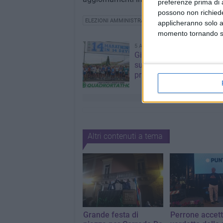
preferenze prima di 
possono non richieder
ELEZIONI AMMINISTRATIVE 2020
applicheranno solo a
momento tornando su 
5 AGOSTO 2026
Giuseppe Mangione port
sul podio della Quadrorta
primo nella categoria M6
Altri contenuti a tema
Grande festa di
Perrone accetta