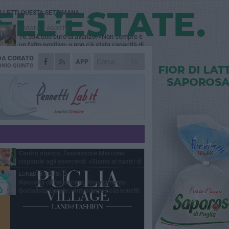
Ù LETTI QUESTA SETTIMANA
SABATO 1 AGOSTO
16.554.000 euro di avanzo: «Non sempre è
un fatto positivo: o non c'è stata capacità di
sa o le entrate sono state troppo alte»
 DA
CORATO
VENERDÌ 31 LUGLIO
APP
Via Dante, aiuole nel degrado: tra incuria
NIO QUINTO
pubblica e inciviltà quotidiana
VENERDÌ 31 LUGLIO
Corato, le attività chiedono di accelerare
sul calendario estivo: «Gli eventi generano
esenze, consumi e nuove opportunità»
MERCOLEDÌ 5 AGOSTO
Chiuso momentaneamente distributore di
benzina di Via Ruvo
SABATO 1 AGOSTO
Centro storico, l'assessore Marcone
risponde agli esercenti: «Siamo ai nastri di
rtenza»
LUNEDÌ 3 AGOSTO
Raccolta differenziata, Risorgimento
Socialista Corato: «Introdurre i cassonetti
elligenti»