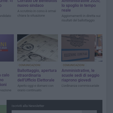
urne: «I
Corrado De Benedittis
Amministrative 2020,
o
nuovo sindaco
lo spoglio in tempo
reale
A scrutinio in corso è ormai
chiara la situazione
andidato
Aggiornamenti in diretta sui
risultati del ballottaggio
COMUNICAZIONI
COMUNICAZIONI
Ballottaggio, apertura
Amministrative, le
 calo
straordinaria
scuole sedi di seggio
mo
dell'Ufficio Elettorale
riaprono giovedì
ioni
Aperto oggi e domani con
L'ordinanza commissariale
levazione
orario continuato
Iscriviti alla Newsletter