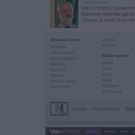
1 AGOSTO 2026
Centro storico, l'assessor
Marcone risponde agli ese
«Siamo ai nastri di parte
Notizie da Corato
Cronaca
Politica
Ambiente
Comunicazioni
Notizie sportive
Arti e Professioni
Basket
Editoriale
Calcio
Economia
Volley
Territorio
Rugby
Scuola e Lavoro
Altri sport
Vita di Città
Arti Marziali
Contatti
Policy e Privacy
GOCI
© 2016-2026 CoratoViva è un portale gestito da InnovaN
CORATO
ANDRIA
BARI
B