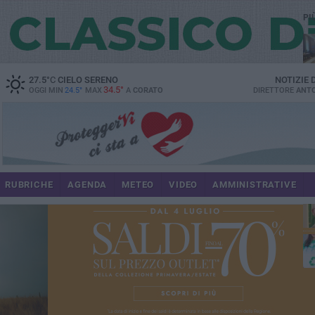
PI
spe
27.5
°C
CIELO SERENO
NOTIZIE
34.5°
OGGI MIN
24.5°
MAX
A
CORATO
DIRETTORE
ANTO
pr
RUBRICHE
AGENDA
METEO
VIDEO
AMMINISTRATIVE
pa
int