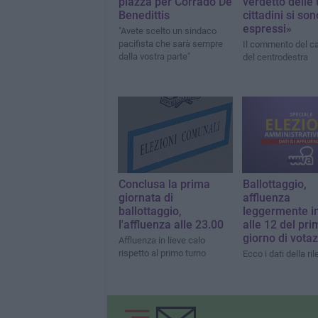
piazza per Corrado De
verdetto delle 
Benedittis
cittadini si son
espressi»
"Avete scelto un sindaco
pacifista che sarà sempre
Il commento del c
dalla vostra parte"
del centrodestra
Conclusa la prima
Ballottaggio,
giornata di
affluenza
ballottaggio,
leggermente in
l'affluenza alle 23.00
alle 12 del pri
giorno di votaz
Affluenza in lieve calo
rispetto al primo turno
Ecco i dati della ri