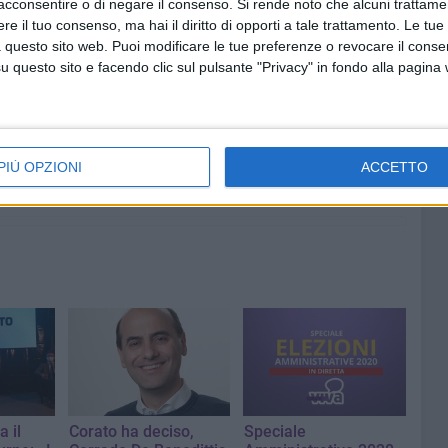
acconsentire o di negare il consenso.
Si rende noto che alcuni trattamen
e il tuo consenso, ma hai il diritto di opporti a tale trattamento. Le tue
 questo sito web. Puoi modificare le tue preferenze o revocare il conse
questo sito e facendo clic sul pulsante "Privacy" in fondo alla pagina
5 AGOSTO 2026
a Corato
«Zia, sono io, aprimi»: entrano in
thon:
casa fingendosi parenti, ma
5
vengono scoperti dalle
PIÙ OPZIONI
ACCETTO
telecamere
 il
Corato ha deciso,
Speciale