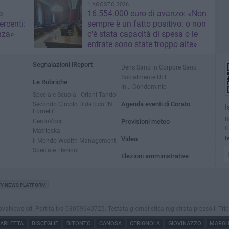
1 AGOSTO 2026
e
16.554.000 euro di avanzo: «Non
rcenti:
sempre è un fatto positivo: o non
nza»
c'è stata capacità di spesa o le
entrate sono state troppo alte»
Segnalazioni iReport
Dens Sano in Corpore Sano
Socialmente Utili
Le Rubriche
In... Condominio
Speciale Scuola - Oriani Tandoi
Secondo Circolo Didattico "N.
Agenda eventi di Corato
I
Fornelli"
R
CentoVoci
Previsioni meteo
C
Matrioska
Video
t
Il Mondo Wealth Management
Speciale Elezioni
Elezioni amministrative
TY NEWS PLATFORM
ews srl. Partita iva 08059640725. Testata giornalistica registrata presso il Tribunale
ARLETTA
BISCEGLIE
BITONTO
CANOSA
CERIGNOLA
GIOVINAZZO
MARGHE