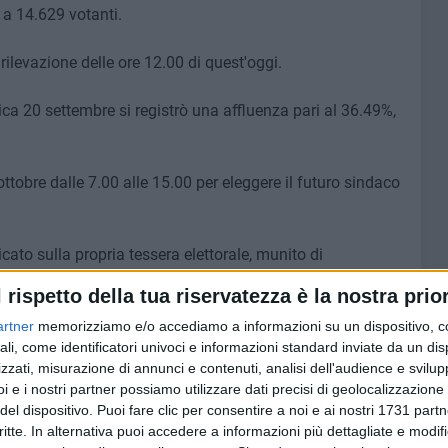
i a 14.629 votanti.
rilevazione delle ore 12.00 di quest'oggi.
ica 20 settembre si registrò una affluenza pari al 36.49%,
ottobre dalle 7.00 alle 15.00 per eleggere il futuro sindaco
cato sulla propria tessera elettorale, munito di
 di duplicato di tessera elettorale, gli uffici Demografici
l rispetto della tua riservatezza è la nostra prior
ittà) e via Gravina (c/o Comando Vigili Urbani) saranno
di apertura dei seggi.
artner
memorizziamo e/o accediamo a informazioni su un dispositivo, c
ali, come identificatori univoci e informazioni standard inviate da un di
zzati, misurazione di annunci e contenuti, analisi dell'audience e svilupp
 prevista per le 23.00.
i e i nostri partner possiamo utilizzare dati precisi di geolocalizzazione 
del dispositivo. Puoi fare clic per consentire a noi e ai nostri 1731 partn
 definitivo dei votanti e inizierà lo spoglio con
critte. In alternativa puoi accedere a informazioni più dettagliate e modif