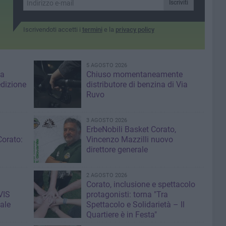
Iscriviti
Iscrivendoti accetti i
termini
e la
privacy policy
5 AGOSTO 2026
za
Chiuso momentaneamente
edizione
distributore di benzina di Via
Ruvo
3 AGOSTO 2026
ErbeNobili Basket Corato,
Corato:
Vincenzo Mazzilli nuovo
direttore generale
2 AGOSTO 2026
Corato, inclusione e spettacolo
VIS
protagonisti: torna "Tra
ale
Spettacolo e Solidarietà – Il
Quartiere è in Festa"