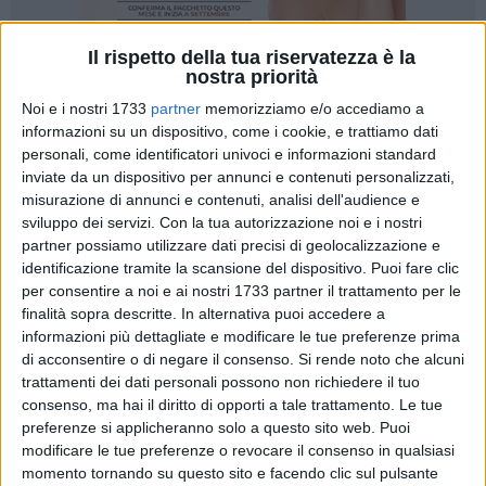
Il rispetto della tua riservatezza è la
nostra priorità
35
Noi e i nostri 1733
partner
memorizziamo e/o accediamo a
informazioni su un dispositivo, come i cookie, e trattiamo dati
personali, come identificatori univoci e informazioni standard
inviate da un dispositivo per annunci e contenuti personalizzati,
Città Nuova vuole essere presente alle prossime elezioni
misurazione di annunci e contenuti, analisi dell'audience e
amministrative e conferma quanto affermato dal suo ex
sviluppo dei servizi.
Con la tua autorizzazione noi e i nostri
candidato sindaco Massimo Mazzilli: nessuna alleanza con
partner possiamo utilizzare dati precisi di geolocalizzazione e
il centrodestra.
identificazione tramite la scansione del dispositivo. Puoi fare clic
per consentire a noi e ai nostri 1733 partner il trattamento per le
finalità sopra descritte. In alternativa puoi accedere a
In una nota stampa, il movimento civico rilancia il proprio
informazioni più dettagliate e modificare le tue preferenze prima
ruolo tra le espressioni politiche cittadine partendo da un
di acconsentire o di negare il consenso.
Si rende noto che alcuni
presupposto: unirsi e lasciare da parte le individualità. Un
trattamenti dei dati personali possono non richiedere il tuo
chiaro messaggio a potenziali alleati ad individuare
consenso, ma hai il diritto di opporti a tale trattamento. Le tue
dapprima la coalizione e soltanto in seguito il candidato
preferenze si applicheranno solo a questo sito web. Puoi
sindaco.
modificare le tue preferenze o revocare il consenso in qualsiasi
momento tornando su questo sito e facendo clic sul pulsante