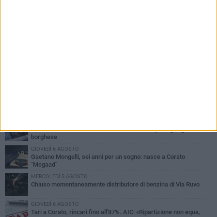
PIÙ LETTI QUESTA SETTIMANA
GIOVEDÌ 6 AGOSTO
Gelato di San Domenico: il gusto che racconta una leggenda
VENERDÌ 7 AGOSTO
Uomo fermato in via Porta Pia: intervento lampo degli agenti in
borghese
GIOVEDÌ 6 AGOSTO
Gaetano Mongelli, sei anni per un sogno: nasce a Corato
"Megaad"
MERCOLEDÌ 5 AGOSTO
Chiuso momentaneamente distributore di benzina di Via Ruvo
GIOVEDÌ 6 AGOSTO
Tari a Corato, rincari fino all'87%. AIC: «Ripartizione non equa,