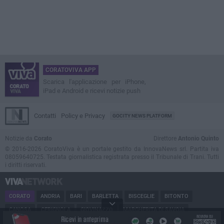
CORATOVIVA APP
Scarica l'applicazione per iPhone,
iPad e Android e ricevi notizie push
Contatti
Policy e Privacy
GOCITY NEWS PLATFORM
Notizie da
Corato
Direttore
Antonio Quinto
© 2016-2026 CoratoViva è un portale gestito da InnovaNews srl. Partita iva
08059640725. Testata giornalistica registrata presso il Tribunale di Trani. Tutti
i diritti riservati.
CORATO
ANDRIA
BARI
BARLETTA
BISCEGLIE
BITONTO
CANOSA
CERIGNOLA
GIOVINAZZO
MARGHERITA DI SAVOIA
MINERVINO
MODUGNO
MOLFETTA
PUGLIA
RUVO