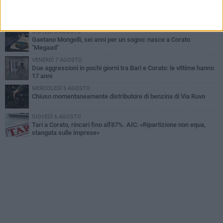
GIOVEDÌ 6 AGOSTO
Gelato di San Domenico: il gusto che racconta una leggenda
GIOVEDÌ 6 AGOSTO
Gaetano Mongelli, sei anni per un sogno: nasce a Corato
"Megaad"
VENERDÌ 7 AGOSTO
Due aggressioni in pochi giorni tra Bari e Corato: le vittime hanno
17 anni
MERCOLEDÌ 5 AGOSTO
Chiuso momentaneamente distributore di benzina di Via Ruvo
GIOVEDÌ 6 AGOSTO
Tari a Corato, rincari fino all'87%. AIC: «Ripartizione non equa,
stangata sulle imprese»