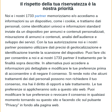
Il rispetto della tua riservatezza è la
nostra priorità
Noi e i nostri 1733
partner
memorizziamo e/o accediamo a
12
informazioni su un dispositivo, come i cookie, e trattiamo dati
personali, come identificatori univoci e informazioni standard
inviate da un dispositivo per annunci e contenuti personalizzati,
In occasione degli End Polio Days, pensati per promuovere in
misurazione di annunci e contenuti, analisi dell'audience e
sviluppo dei servizi.
Con la tua autorizzazione noi e i nostri
tutto il territorio di Basilicata e Puglia la conoscenza di
partner possiamo utilizzare dati precisi di geolocalizzazione e
quanto il Rotary ha fatto per la eradicazione della
identificazione tramite la scansione del dispositivo. Puoi fare clic
poliomielite, il Rotary Club Corato ha organizzato il 22
per consentire a noi e ai nostri 1733 partner il trattamento per le
ottobre 2023 alle 19:30, presso l'Auditorium del Liceo
finalità sopra descritte. In alternativa puoi accedere a
Artistico "Federico II" di Corato, l'evento "Dante è connesso",
informazioni più dettagliate e modificare le tue preferenze prima
un monologo pensato ed interpretato da Daniela
di acconsentire o di negare il consenso.
Si rende noto che alcuni
Baldassarra. L'iniziativa è organizzata in collaborazione con
trattamenti dei dati personali possono non richiedere il tuo
consenso, ma hai il diritto di opporti a tale trattamento. Le tue
la Fidapa sezione di Corato, Adisco, Agorà 2.0, Aido, Avis e
preferenze si applicheranno solo a questo sito web. Puoi
Sporting Club Corato. Nell'occasione verranno raccolti fondi
modificare le tue preferenze o revocare il consenso in qualsiasi
per il progetto "Polio Plus", con il quale il Rotary International
momento tornando su questo sito e facendo clic sul pulsante
è ad un passo dal debellare la poliomielite nel mondo.
"Privacy" in fondo alla pagina web.
In questo monologo Daniela Baldassarra ci presenta un