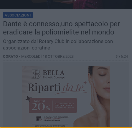
ASSOCIAZIONI
Dante è connesso,uno spettacolo per
eradicare la poliomielite nel mondo
Organizzato dal Rotary Club in collaborazione con
associazioni coratine
CORATO -
MERCOLEDÌ 18 OTTOBRE 2023
6.24