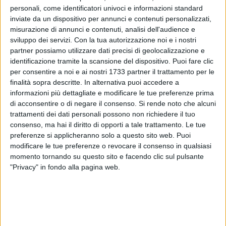
personali, come identificatori univoci e informazioni standard
inviate da un dispositivo per annunci e contenuti personalizzati,
misurazione di annunci e contenuti, analisi dell'audience e
sviluppo dei servizi.
Con la tua autorizzazione noi e i nostri
19
partner possiamo utilizzare dati precisi di geolocalizzazione e
identificazione tramite la scansione del dispositivo. Puoi fare clic
per consentire a noi e ai nostri 1733 partner il trattamento per le
finalità sopra descritte. In alternativa puoi accedere a
Una necessaria verifica del progetto "eco-estramurale" con
informazioni più dettagliate e modificare le tue preferenze prima
una confronto che possa passare in consiglio comunale e
di acconsentire o di negare il consenso.
Si rende noto che alcuni
soprattutto attraverso l'istituzione di un tavolo tecnico ad
trattamenti dei dati personali possono non richiedere il tuo
hoc. È quanto richiedono i consiglieri comunali Ignazio
consenso, ma hai il diritto di opporti a tale trattamento. Le tue
preferenze si applicheranno solo a questo sito web. Puoi
Salerno, Gabriele Diaferia, Luigi Perrone, Leonardo Bucci,
modificare le tue preferenze o revocare il consenso in qualsiasi
Michele Lotito, Gaetano Fuzio, Massimo Torelli, Vincenzo
momento tornando su questo sito e facendo clic sul pulsante
Mastrodonato e Michele Bovino, che in una nota inviata alla
"Privacy" in fondo alla pagina web.
presidente del consiglio comunale di Corato ribadiscono la
necessità di un confronto tra i banchi della massima assise
cittadina.
Infatti, "pur condividendo la necessità di procedere alla