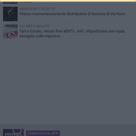
17 anni
MERCOLEDÌ 5 AGOSTO
Chiuso momentaneamente distributore di benzina di Via Ruvo
GIOVEDÌ 6 AGOSTO
Tari a Corato, rincari fino all'87%. AIC: «Ripartizione non equa,
stangata sulle imprese»
CORATOVIVA APP