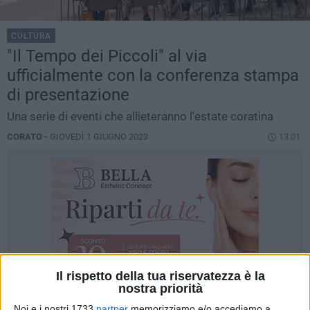
CULTURA
"Il Tempo dei Piccoli" al via
ufficialmente con la conferenza stampa
di presentazione
Una serie di eventi che allieteranno l'estate coratina
CORATO -
GIOVEDÌ 1 GIUGNO 2023
13.01
Il rispetto della tua riservatezza è la
nostra priorità
Noi e i nostri 1733
partner
memorizziamo e/o accediamo a