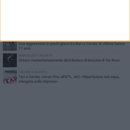
GIOVEDÌ 6 AGOSTO
Gelato di San Domenico: il gusto che racconta una leggenda
GIOVEDÌ 6 AGOSTO
Gaetano Mongelli, sei anni per un sogno: nasce a Corato
"Megaad"
VENERDÌ 7 AGOSTO
Due aggressioni in pochi giorni tra Bari e Corato: le vittime hanno
17 anni
MERCOLEDÌ 5 AGOSTO
Chiuso momentaneamente distributore di benzina di Via Ruvo
GIOVEDÌ 6 AGOSTO
Tari a Corato, rincari fino all'87%. AIC: «Ripartizione non equa,
stangata sulle imprese»