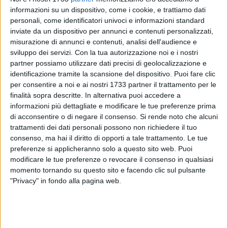
informazioni su un dispositivo, come i cookie, e trattiamo dati
personali, come identificatori univoci e informazioni standard
inviate da un dispositivo per annunci e contenuti personalizzati,
7
A cura di
misurazione di annunci e contenuti, analisi dell'audience e
GIULIA MANZI
sviluppo dei servizi.
Con la tua autorizzazione noi e i nostri
partner possiamo utilizzare dati precisi di geolocalizzazione e
identificazione tramite la scansione del dispositivo. Puoi fare clic
per consentire a noi e ai nostri 1733 partner il trattamento per le
Il caldo sole estivo ha accolto Giovedì 1° giugno alle 11:00,
finalità sopra descritte. In alternativa puoi accedere a
presso il Chiostro del Comune di Corato, la conferenza
informazioni più dettagliate e modificare le tue preferenze prima
stampa di presentazione della IX edizione de Il tempo dei
di acconsentire o di negare il consenso.
Si rende noto che alcuni
piccoli, organizzata da Associazione Kuziba e Comune di
trattamenti dei dati personali possono non richiedere il tuo
Corato, con il sostegno di Granoro, Regione
consenso, ma hai il diritto di opporti a tale trattamento. Le tue
Puglia, 8x1000 Chiesa Valdese e Ministero della Cultura.
preferenze si applicheranno solo a questo sito web. Puoi
modificare le tue preferenze o revocare il consenso in qualsiasi
momento tornando su questo sito e facendo clic sul pulsante
I giovanissimi studenti delle scuole elementari della città di
"Privacy" in fondo alla pagina web.
Corato sono stati i protagonisti della presentazione di questa
rassegna teatrale che nasce proprio per loro, i "piccoli" della
città, dando loro l'opportunità di affacciarsi al magico
mondo del teatro.