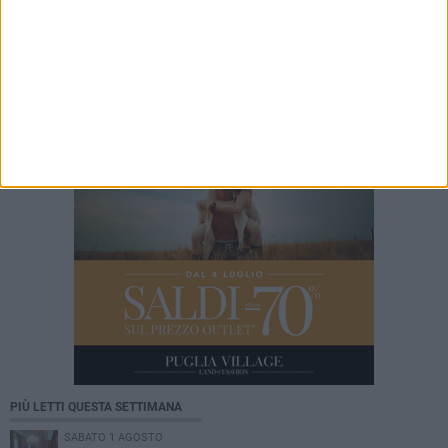
3 AGOSTO 2026
Donazioni di sangue, il calendario di agosto di
AVIS Corato: raccolte all'ospedale Umberto I
PIÙ LETTI QUESTA SETTIMANA
SABATO 1 AGOSTO