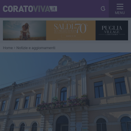
MENU
Home
Notizie e aggiornamenti