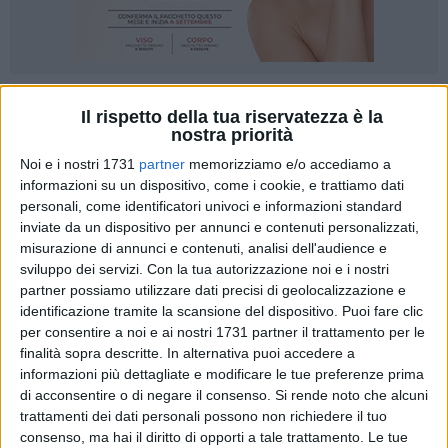
Il rispetto della tua riservatezza è la
nostra priorità
L'Open Day è la "Festa della scuola", occasione di incontro e
Noi e i nostri 1731
partner
memorizziamo e/o accediamo a
dialogo tra le famiglie dei futuri alunni con le figure
informazioni su un dispositivo, come i cookie, e trattiamo dati
professionali che operano nella scuola. Tutti gli attori del
personali, come identificatori univoci e informazioni standard
processo educativo e formativo sono lieti di mostrarsi al
inviate da un dispositivo per annunci e contenuti personalizzati,
territorio per raccontare la bellezza di quanto accade ogni
misurazione di annunci e contenuti, analisi dell'audience e
giorno a scuola.
sviluppo dei servizi.
Con la tua autorizzazione noi e i nostri
partner possiamo utilizzare dati precisi di geolocalizzazione e
I 100 anni della Scuola Fornelli sono serviti a capire
identificazione tramite la scansione del dispositivo. Puoi fare clic
per consentire a noi e ai nostri 1731 partner il trattamento per le
l'importanza di aprirsi ai cambiamenti e alle esigenze di una
finalità sopra descritte. In alternativa puoi accedere a
società sempre più tecnologica pur restando sempre aperta
informazioni più dettagliate e modificare le tue preferenze prima
ad accogliere la Persona in tutti i suoi aspetti, preparando i
di acconsentire o di negare il consenso.
Si rende noto che alcuni
propri alunni a diventarne parte integrante, attraverso
trattamenti dei dati personali possono non richiedere il tuo
l'acquisizione di nuovi strumenti.
consenso, ma hai il diritto di opporti a tale trattamento. Le tue