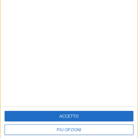
6 AGOSTO 2026
Gelato di San Domenico: il gusto che racconta
una leggenda
ACCETTO
PIÙ OPZIONI