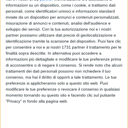
informazioni su un dispositivo, come i cookie, e trattiamo dati
personali, come identificatori univoci e informazioni standard
inviate da un dispositivo per annunci e contenuti personalizzati,
A cura di
misurazione di annunci e contenuti, analisi dell'audience e
CARLO SACCO
sviluppo dei servizi.
Con la tua autorizzazione noi e i nostri
partner possiamo utilizzare dati precisi di geolocalizzazione e
identificazione tramite la scansione del dispositivo. Puoi fare clic
per consentire a noi e ai nostri 1731 partner il trattamento per le
La Camera Penale di Trani "Giustina Rocca" interviene con
finalità sopra descritte. In alternativa puoi accedere a
fermezza sui gravi episodi emersi nei procedimenti di
informazioni più dettagliate e modificare le tue preferenze prima
Perugia e Napoli, definendoli una "ferita al diritto di difesa
di acconsentire o di negare il consenso.
Si rende noto che alcuni
che riguarda l'intero Paese".
trattamenti dei dati personali possono non richiedere il tuo
consenso, ma hai il diritto di opporti a tale trattamento. Le tue
preferenze si applicheranno solo a questo sito web. Puoi
La Giunta, presieduta dall'Avv. Luca Gagliardi, ha approvato
modificare le tue preferenze o revocare il consenso in qualsiasi
una delibera durissima, nella quale si denuncia una deriva
momento tornando su questo sito e facendo clic sul pulsante
investigativa che mette in discussione principi fondamentali
"Privacy" in fondo alla pagina web.
dello Stato di diritto.Secondo quanto riportato nel
documento, a Perugia si sarebbe verificata una "sistematica
e indiscriminata captazione dei colloqui tra detenuti e i
propri difensori", protrattasi per sei mesi e coinvolgendo