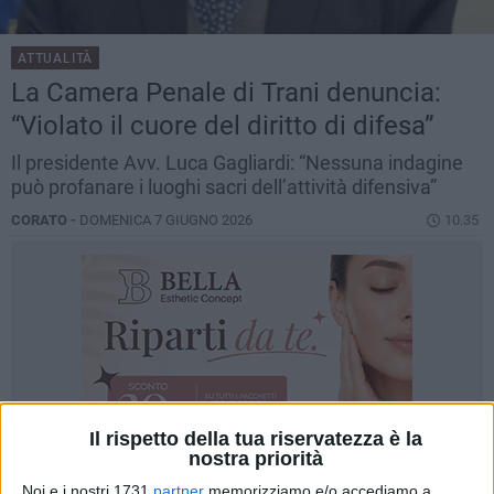
ATTUALITÀ
La Camera Penale di Trani denuncia:
“Violato il cuore del diritto di difesa”
Il presidente Avv. Luca Gagliardi: “Nessuna indagine
può profanare i luoghi sacri dell’attività difensiva”
CORATO -
DOMENICA 7 GIUGNO 2026
10.35
Il rispetto della tua riservatezza è la
nostra priorità
Noi e i nostri 1731
partner
memorizziamo e/o accediamo a