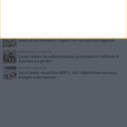
MERCOLEDÌ 5 AGOSTO
Chiuso momentaneamente distributore di benzina di Via Ruvo
SABATO 1 AGOSTO
Centro storico, l'assessore Marcone risponde agli esercenti:
«Siamo ai nastri di partenza»
GIOVEDÌ 6 AGOSTO
Gelato di San Domenico: il gusto che racconta una leggenda
MERCOLEDÌ 5 AGOSTO
Corato celebra l'eccellenza italiana: presentata la V edizione di
"Aperitivo tra gli Ulivi"
GIOVEDÌ 6 AGOSTO
Tari a Corato, rincari fino all'87%. AIC: «Ripartizione non equa,
stangata sulle imprese»