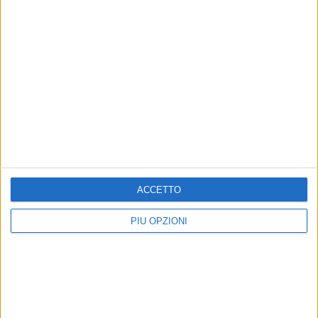
ACCETTO
Altri contenuti a tema
PIÙ OPZIONI