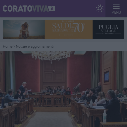
MENU
Home
Notizie e aggiornamenti