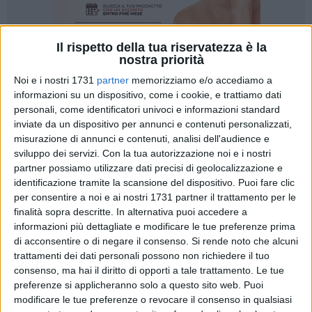
Il rispetto della tua riservatezza è la
nostra priorità
Noi e i nostri 1731
partner
memorizziamo e/o accediamo a
11
informazioni su un dispositivo, come i cookie, e trattiamo dati
personali, come identificatori univoci e informazioni standard
inviate da un dispositivo per annunci e contenuti personalizzati,
misurazione di annunci e contenuti, analisi dell'audience e
"Credo che non sia data a lei la possibilità di dire se sto o
sviluppo dei servizi.
Con la tua autorizzazione noi e i nostri
non sto sul tema".
partner possiamo utilizzare dati precisi di geolocalizzazione e
identificazione tramite la scansione del dispositivo. Puoi fare clic
Questo dichiarava il Consigliere Salvatore Mascoli durante il
per consentire a noi e ai nostri 1731 partner il trattamento per le
Consiglio Comunale del 13 Gennaio scorso all'ennesimo
finalità sopra descritte. In alternativa puoi accedere a
richiamo da parte della Presidente Valeria Mazzone con
informazioni più dettagliate e modificare le tue preferenze prima
di acconsentire o di negare il consenso.
Si rende noto che alcuni
invito a non uscire dal tema in discussione in quella assise,
trattamenti dei dati personali possono non richiedere il tuo
cioè il bilancio di previsione 2025.
consenso, ma hai il diritto di opporti a tale trattamento. Le tue
preferenze si applicheranno solo a questo sito web. Puoi
Il Consigliere Mascoli, con questa frase, dichiara di non
modificare le tue preferenze o revocare il consenso in qualsiasi
avere piena contezza del suo ruolo, di non conoscere i