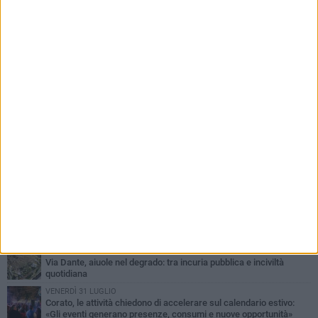
PIÙ LETTI QUESTA SETTIMANA
SABATO 1 AGOSTO
16.554.000 euro di avanzo: «Non sempre è un fatto positivo: o non
c'è stata capacità di spesa o le entrate sono state troppo alte»
VENERDÌ 31 LUGLIO
Via Dante, aiuole nel degrado: tra incuria pubblica e inciviltà
quotidiana
VENERDÌ 31 LUGLIO
Corato, le attività chiedono di accelerare sul calendario estivo:
«Gli eventi generano presenze, consumi e nuove opportunità»