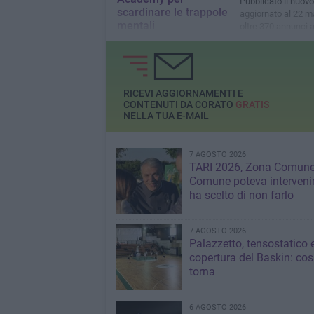
Pubblicato il nuovo
scardinare le trappole
aggiornato al 22 m
mentali
oltre 370 annunci at
suddivisi per area
A Barletta incontro gratuito
professionale
di networking e crescita
personale aperto alla
cittadinanza
RICEVI AGGIORNAMENTI E
CONTENUTI DA CORATO
GRATIS
NELLA TUA E-MAIL
7 AGOSTO 2026
TARI 2026, Zona Comune:
Comune poteva interveni
ha scelto di non farlo
7 AGOSTO 2026
Palazzetto, tensostatico 
copertura del Baskin: co
torna
6 AGOSTO 2026