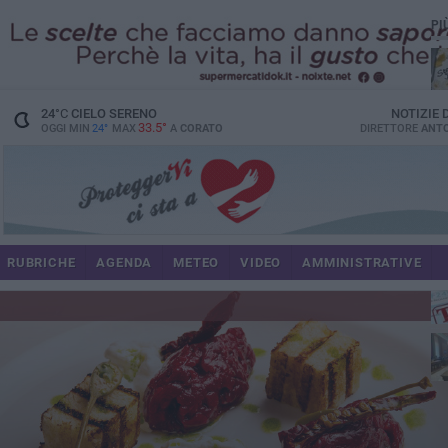
PI
24
°C
CIELO SERENO
NOTIZIE
33.5°
OGGI MIN
24°
MAX
A
CORATO
DIRETTORE
ANTO
RUBRICHE
AGENDA
METEO
VIDEO
AMMINISTRATIVE
im
spe