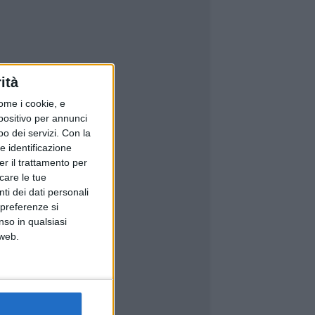
ità
ome i cookie, e
spositivo per annunci
o dei servizi.
Con la
e identificazione
er il trattamento per
icare le tue
ti dei dati personali
 preferenze si
nso in qualsiasi
 web.