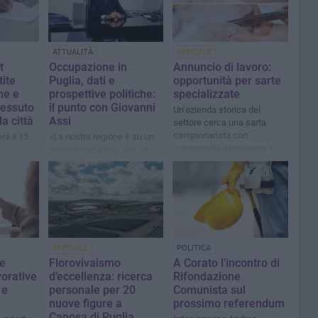
ATTUALITÀ
SPECIALE
t
Occupazione in
Annuncio di lavoro:
tite
Puglia, dati e
opportunità per sarte
ne e
prospettive politiche:
specializzate
 tessuto
il punto con Giovanni
Un’azienda storica del
a città
Assi
settore cerca una sarta
campionarista con
erà il 15
«La nostra regione è su un
comprovata esperienza e
percorso positivo, che va
un’addetta alla macchina
sostenuto e accelerato»
lineare
SPECIALE
POLITICA
ve
Florovivaismo
A Corato l'incontro di
vorative
d’eccellenza: ricerca
Rifondazione
 e
personale per 20
Comunista sul
nuove figure a
prossimo referendum
Canosa di Puglia