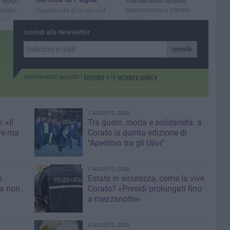
 report
Interverranno Andrea
aggio:
Mastrototaro e Vittorio
Opportunità di lavoro nel
tivi
Ventura
settore della produzione
florovivaistica
Iscriviti alla Newsletter
Iscriviti
Iscrivendoti accetti i
termini
e la
privacy policy
7 AGOSTO 2026
 «Il
Tra gusto, moda e solidarietà: a
re ma
Corato la quinta edizione di
"Aperitivo tra gli Ulivi"
7 AGOSTO 2026
e
Estate in sicurezza, come la vive
sa non
Corato? «Presidi prolungati fino
a mezzanotte»
6 AGOSTO 2026