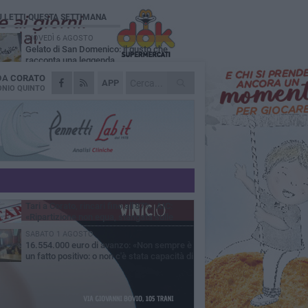
Ù LETTI QUESTA SETTIMANA
GIOVEDÌ 6 AGOSTO
Gelato di San Domenico: il gusto che
racconta una leggenda
 DA
CORATO
VENERDÌ 7 AGOSTO
APP
Uomo fermato in via Porta Pia: intervento
NIO QUINTO
lampo degli agenti in borghese
GIOVEDÌ 6 AGOSTO
Gaetano Mongelli, sei anni per un sogno:
nasce a Corato "Megaad"
MERCOLEDÌ 5 AGOSTO
Chiuso momentaneamente distributore di
benzina di Via Ruvo
GIOVEDÌ 6 AGOSTO
Tari a Corato, rincari fino all'87%. AIC:
«Ripartizione non equa, stangata sulle
prese»
SABATO 1 AGOSTO
16.554.000 euro di avanzo: «Non sempre è
un fatto positivo: o non c'è stata capacità di
sa o le entrate sono state troppo alte»