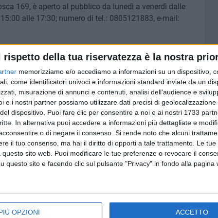
mosca 169, è aperto al pubblico da lunedì a venerdì dalle
 15:00 alle 17:30; numero di tel.: 0805121883, e-mail:
l rispetto della tua riservatezza è la nostra prior
artner
memorizziamo e/o accediamo a informazioni su un dispositivo, c
ali, come identificatori univoci e informazioni standard inviate da un di
zzati, misurazione di annunci e contenuti, analisi dell'audience e svilupp
i e i nostri partner possiamo utilizzare dati precisi di geolocalizzazione 
del dispositivo. Puoi fare clic per consentire a noi e ai nostri 1733 partn
critte. In alternativa puoi accedere a informazioni più dettagliate e modif
acconsentire o di negare il consenso.
Si rende noto che alcuni trattamen
e il tuo consenso, ma hai il diritto di opporti a tale trattamento. Le tue
 questo sito web. Puoi modificare le tue preferenze o revocare il conse
questo sito e facendo clic sul pulsante "Privacy" in fondo alla pagina
PIÙ OPZIONI
ACCETTO