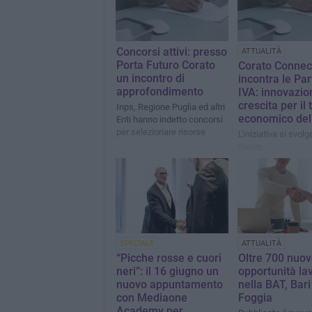
Concorsi attivi: presso
ATTUALITÀ
Porta Futuro Corato
Corato Connec
un incontro di
incontra le Par
approfondimento
IVA: innovazio
crescita per il
Inps, Regione Puglia ed altri
economico dell
Enti hanno indetto concorsi
per selezionare risorse
L'iniziativa si svolg
marzo
SPECIALE
ATTUALITÀ
“Picche rosse e cuori
Oltre 700 nuo
neri”: il 16 giugno un
opportunità la
nuovo appuntamento
nella BAT, Bari
con Mediaone
Foggia
Academy per