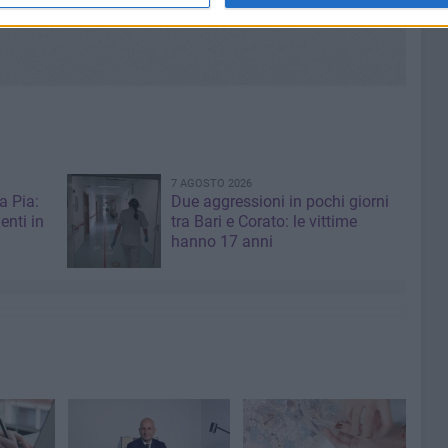
7 AGOSTO 2026
a Pia:
Due aggressioni in pochi giorni
enti in
tra Bari e Corato: le vittime
hanno 17 anni