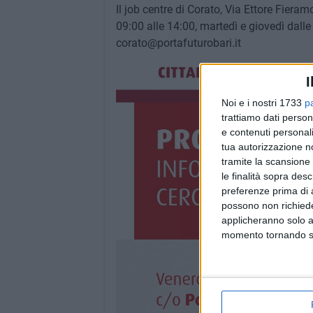
Il job centre di Corato, Via Ettore Fiera
09:00 alle 14:00, martedì e giovedì dalle
corato@portafuturobari.it
I
Noi e i nostri 1733
p
trattiamo dati person
e contenuti personali
tua autorizzazione no
tramite la scansione 
le finalità sopra des
preferenze prima di 
possono non richieder
applicheranno solo a
momento tornando su 