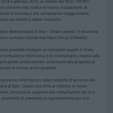
e 2024 e gennaio 2025, un evento dal titolo "PRONTI,
o che sono alla ricerca di nuova occupazione, di
sionali in crescita e alle competenze maggiormente
ziate per ambiti e settori innovativi.
Area Metropolitana di Bari - Corato venerdì 13 dicembre
ario iscriversi tramite link https://bit.ly/3CMe6kG
 possibile rivolgersi ai consulenti esperti di Porta
a consulenza informativa e di orientamento, relativa alla
prio profilo professionale, unitamente alla proposta di
gliorare le chance di occupabilità.
riceveranno informazioni sulle modalità di accesso allo
ana di Bari - Corato che offre ai cittadini, in modo
amento, formazione, supporto alla compilazione del cv e
e la possibilità di prenotare un appuntamento per una