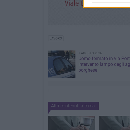
LAVORO
7 AGOSTO 2026
Uomo fermato in via Port
intervento lampo degli ag
borghese
Altri contenuti a tema