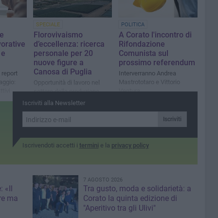
SPECIALE
POLITICA
ve
Florovivaismo
A Corato l'incontro di
vorative
d’eccellenza: ricerca
Rifondazione
 e
personale per 20
Comunista sul
nuove figure a
prossimo referendum
Canosa di Puglia
 report
Interverranno Andrea
aggio:
Mastrototaro e Vittorio
Opportunità di lavoro nel
tivi
Ventura
settore della produzione
florovivaistica
Iscriviti alla Newsletter
Iscriviti
Iscrivendoti accetti i
termini
e la
privacy policy
7 AGOSTO 2026
 «Il
Tra gusto, moda e solidarietà: a
re ma
Corato la quinta edizione di
"Aperitivo tra gli Ulivi"