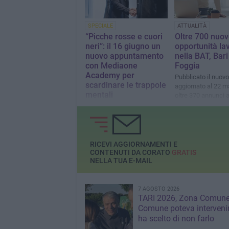
SPECIALE
ATTUALITÀ
“Picche rosse e cuori
Oltre 700 nuo
neri”: il 16 giugno un
opportunità la
nuovo appuntamento
nella BAT, Bari
con Mediaone
Foggia
Academy per
Pubblicato il nuovo
scardinare le trappole
aggiornato al 22 m
mentali
oltre 370 annunci at
suddivisi per area
A Barletta incontro gratuito
professionale
di networking e crescita
personale aperto alla
cittadinanza
RICEVI AGGIORNAMENTI E
CONTENUTI DA CORATO
GRATIS
NELLA TUA E-MAIL
7 AGOSTO 2026
TARI 2026, Zona Comune:
Comune poteva interveni
ha scelto di non farlo