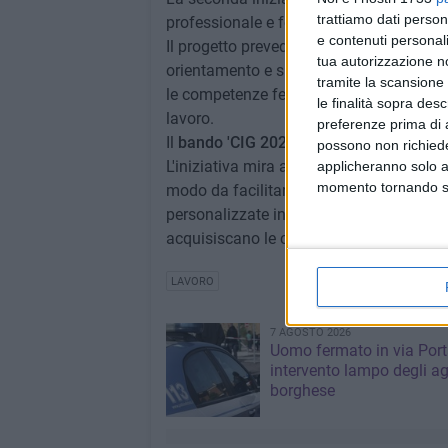
trattiamo dati person
professionale e formazione per disoccupat
e contenuti personali
Il progetto prevede la creazione di una ret
tua autorizzazione no
orientamento e sportelli informativi com
tramite la scansione 
le competenze femminili, favorendo l'in
le finalità sopra des
lavoro.
preferenze prima di 
Il
bando 'CIG 2025'
è pensato per i lavor
possono non richieder
L'iniziativa mira a offrire percorsi di fo
applicheranno solo a
momento tornando su 
modo da facilitare il reinserimento nel m
personalizzate in base alle esigenze del 
acquisiscano le competenze richieste d
LAVORO
7 AGOSTO 2026
Uomo fermato in via Port
intervento lampo degli ag
borghese