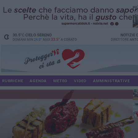
PI
spe
30.5
°C
CIELO SERENO
NOTIZIE
33.5°
DOMANI MIN
24.5°
MAX
A
CORATO
DIRETTORE
ANTO
pa
RUBRICHE
AGENDA
METEO
VIDEO
AMMINISTRATIVE
Uli
im