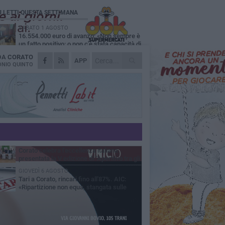
Ù LETTI QUESTA SETTIMANA
SABATO 1 AGOSTO
16.554.000 euro di avanzo: «Non sempre è
un fatto positivo: o non c'è stata capacità di
sa o le entrate sono state troppo alte»
 DA
CORATO
MERCOLEDÌ 5 AGOSTO
APP
Chiuso momentaneamente distributore di
NIO QUINTO
benzina di Via Ruvo
SABATO 1 AGOSTO
Centro storico, l'assessore Marcone
risponde agli esercenti: «Siamo ai nastri di
rtenza»
GIOVEDÌ 6 AGOSTO
Gelato di San Domenico: il gusto che
racconta una leggenda
MERCOLEDÌ 5 AGOSTO
Corato celebra l'eccellenza italiana:
presentata la V edizione di "Aperitivo tra gli
vi"
GIOVEDÌ 6 AGOSTO
Tari a Corato, rincari fino all'87%. AIC:
«Ripartizione non equa, stangata sulle
prese»