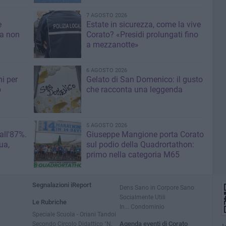
7 AGOSTO 2026
e
Estate in sicurezza, come la vive
sa non
Corato? «Presidi prolungati fino
a mezzanotte»
6 AGOSTO 2026
i per
Gelato di San Domenico: il gusto
o
che racconta una leggenda
5 AGOSTO 2026
 all'87%.
Giuseppe Mangione porta Corato
ua,
sul podio della Quadrortathon:
primo nella categoria M65
Segnalazioni iReport
Dens Sano in Corpore Sano
Socialmente Utili
Le Rubriche
In... Condominio
Speciale Scuola - Oriani Tandoi
Secondo Circolo Didattico "N.
Agenda eventi di Corato