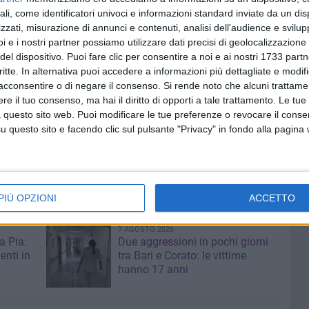
ali, come identificatori univoci e informazioni standard inviate da un di
i, inattivi e inoccupati.
zzati, misurazione di annunci e contenuti, analisi dell'audience e svilupp
e di servizi integrati, tra cui laboratori, giornate di
i e i nostri partner possiamo utilizzare dati precisi di geolocalizzazione 
e l'azione
'Puglia Donna Partecipa'
, che mira a valorizzare
del dispositivo. Puoi fare clic per consentire a noi e ai nostri 1733 partn
clusione e la partecipazione delle donne nel mondo del
critte. In alternativa puoi accedere a informazioni più dettagliate e modif
acconsentire o di negare il consenso.
Si rende noto che alcuni trattamen
atori in cassa integrazione guadagni straordinaria.
e il tuo consenso, ma hai il diritto di opporti a tale trattamento. Le tue
rmazione mirati per la riqualificazione professionale, in
 questo sito web. Puoi modificare le tue preferenze o revocare il conse
questo sito e facendo clic sul pulsante "Privacy" in fondo alla pagina
ercato del lavoro. Le attività formative saranno
tessuto produttivo regionale, per garantire che i lavoratori
al mercato».
PIÙ OPZIONI
ACCETTO
7 AGOSTO 2026
a Pia:
Due aggressioni in pochi giorni
enti in
tra Bari e Corato: le vittime
hanno 17 anni