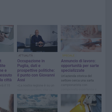
ATTUALITÀ
SPECIALE
t
Occupazione in
Annuncio di lavoro:
tite
Puglia, dati e
opportunità per sarte
ne e
prospettive politiche:
specializzate
 tessuto
il punto con Giovanni
Un’azienda storica del
a città
Assi
settore cerca una sarta
campionarista con
erà il 15
«La nostra regione è su un
comprovata esperienza e
percorso positivo, che va
un’addetta alla macchina
sostenuto e accelerato»
lineare