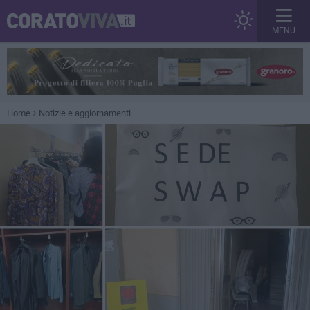
MENU
Home
Notizie e aggiornamenti