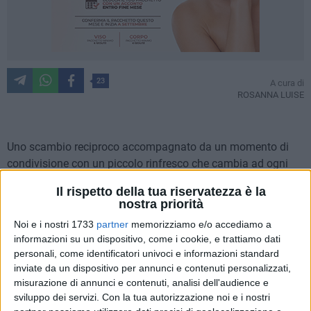
23
A cura di
ROSANNA LUISE
Uno scambio reciproco accompagnato da un momento di
condivisione con un piccolo rinfresco che cambia ad ogni
appuntamento. L'evento si chiama "
Swap- part
y" e si tiene
Il rispetto della tua riservatezza è la
due volte all'anno nella sede della
Caritas di Corato
in via
nostra priorità
Silvestri, 15.
Noi e i nostri 1733
partner
memorizziamo e/o accediamo a
Un'iniziativa che coinvolge cittadini di ogni fascia d'età che
informazioni su un dispositivo, come i cookie, e trattiamo dati
vogliano scambiare oggetti, vestiti e ogni bene che possa
personali, come identificatori univoci e informazioni standard
aiutare gli altri e l'ambiente in una sorta di economia
inviate da un dispositivo per annunci e contenuti personalizzati,
circolare gratuita ma anche amica del verde e del
misurazione di annunci e contenuti, analisi dell'audience e
portafoglio.
sviluppo dei servizi.
Con la tua autorizzazione noi e i nostri