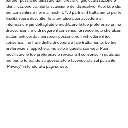
partner possiamo utilizzare dati precisi di geolocalizzazione e
Quest'anno l'evento raddoppia e
martedì 16 e mercoledì 17
identificazione tramite la scansione del dispositivo. Puoi fare clic
luglio
, in modo del tutto eccezionale e senza la possibilità di
per consentire a noi e ai nostri 1733 partner il trattamento per le
lasciare i capi, le porte dello swap si riapriranno per
finalità sopra descritte. In alternativa puoi accedere a
consentire agli appassionati dell'evento di ritirare i capi
informazioni più dettagliate e modificare le tue preferenze prima
d'abbigliamento estivo.
di acconsentire o di negare il consenso.
Si rende noto che alcuni
L'ingresso di partecipazione prevede un contributo di 2 euro
trattamenti dei dati personali possono non richiedere il tuo
da devolvere alla Caritas cittadina. Gli orari delle due
consenso, ma hai il diritto di opporti a tale trattamento. Le tue
preferenze si applicheranno solo a questo sito web. Puoi
giornate si suddividono la mattina dalle 10 alle 12 e il
modificare le tue preferenze o revocare il consenso in qualsiasi
pomeriggio dalle 18 alle 20.
momento tornando su questo sito e facendo clic sul pulsante
"L'idea - raccontano
Antonia Piccarreta, Maria Rutigliano e
"Privacy" in fondo alla pagina web.
Irene Acella
, le organizzatrici dell'evento - è nata nel 2013 e
ha preso spunto da una pratica ormai diffusa all'estero. Noi
abbiamo cercato di portare anche a Corato questa
bellissima iniziativa e siamo partite con un evento di prova
in soli 25 mq. Il risultato è stato positivo e così dal 2013
abbiamo cercato di migliorarci sempre di più".