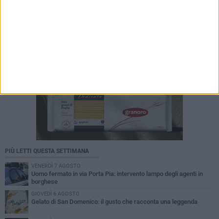
imprese»
PIÙ LETTI QUESTA SETTIMANA
VENERDÌ 7 AGOSTO
Uomo fermato in via Porta Pia: intervento lampo degli agenti in
borghese
GIOVEDÌ 6 AGOSTO
Gelato di San Domenico: il gusto che racconta una leggenda