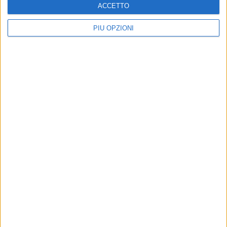
ACCETTO
PIÙ OPZIONI
Altri contenuti a tema