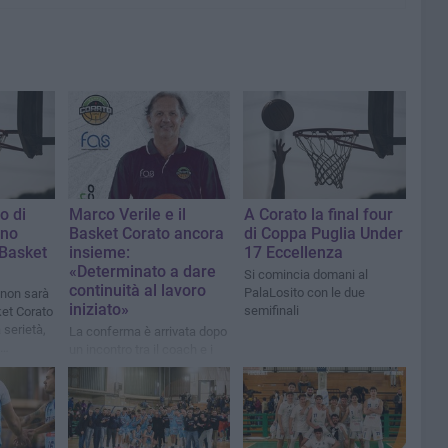
o di
Marco Verile e il
A Corato la final four
nno
Basket Corato ancora
di Coppa Puglia Under
 Basket
insieme:
17 Eccellenza
«Determinato a dare
Si comincia domani al
continuità al lavoro
PalaLosito con le due
 non sarà
iniziato»
semifinali
et Corato
 serietà,
La conferma è arrivata dopo
un incontro tra il coach e i
e
vertici societari, primo fra
tutti il presidente Antonio
Marulli