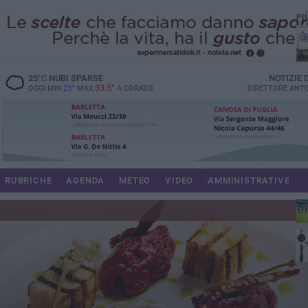
PI
M6
25
°C
NUBI SPARSE
NOTIZIE
33.5°
OGGI MIN
23°
MAX
A
CORATO
DIRETTORE
ANTO
du
RUBRICHE
AGENDA
METEO
VIDEO
AMMINISTRATIVE
res