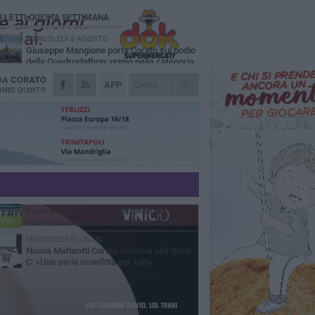
Ù LETTI QUESTA SETTIMANA
MERCOLEDÌ 5 AGOSTO
Giuseppe Mangione porta Corato sul podio
della Quadrortathon: primo nella categoria
5
 DA
CORATO
LUNEDÌ 3 AGOSTO
APP
ErbeNobili Basket Corato, Vincenzo
NIO QUINTO
Mazzilli nuovo direttore generale
GIOVEDÌ 30 LUGLIO
Corato Calcio al campionato di Promozione
Pugliese: «Costruiamo un percorso solido e
raturo»
GIOVEDÌ 25 GIUGNO
Corato Calcio, l’Amministrazione comunale
conferma attenzione, disponibilità
ponsabilità per il futuro del calcio cittadino
LUNEDÌ 15 GIUGNO
Parla il Corato Calcio: «Richiesto un
confronto urgente all'Amministrazione»
MERCOLEDÌ 8 LUGLIO
Nuova Matteotti Corato rinuncia alla Serie
C: «Una seria sconfitta per tutti»