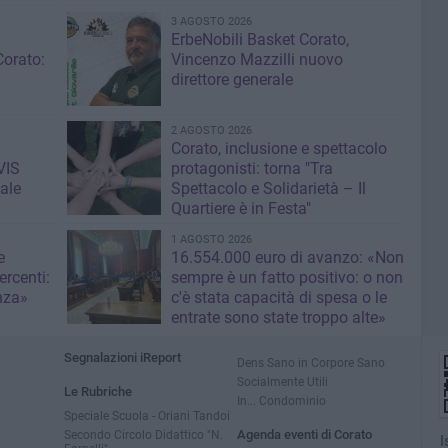
3 AGOSTO 2026
ErbeNobili Basket Corato,
Corato:
Vincenzo Mazzilli nuovo
direttore generale
2 AGOSTO 2026
Corato, inclusione e spettacolo
VIS
protagonisti: torna "Tra
ale
Spettacolo e Solidarietà – Il
Quartiere è in Festa"
1 AGOSTO 2026
e
16.554.000 euro di avanzo: «Non
rcenti:
sempre è un fatto positivo: o non
nza»
c'è stata capacità di spesa o le
entrate sono state troppo alte»
Segnalazioni iReport
Dens Sano in Corpore Sano
Socialmente Utili
Le Rubriche
In... Condominio
Speciale Scuola - Oriani Tandoi
Secondo Circolo Didattico "N.
Agenda eventi di Corato
I