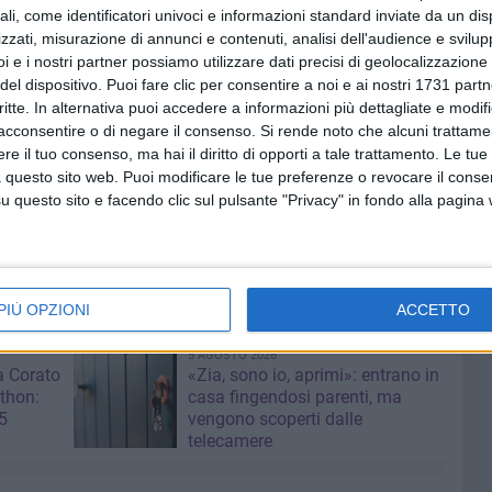
n campo dal primo secondo con quella grinta, voglia e
ali, come identificatori univoci e informazioni standard inviate da un di
zzati, misurazione di annunci e contenuti, analisi dell'audience e svilupp
rante la stagione. Solo giocando con il sangue agli occhi,
i e i nostri partner possiamo utilizzare dati precisi di geolocalizzazione 
a il risultato possiamo avere la possibilità di ripristinare
del dispositivo. Puoi fare clic per consentire a noi e ai nostri 1731 partn
ostante l'aver dato il 101% Lecce porti a casa il risultato
critte. In alternativa puoi accedere a informazioni più dettagliate e modif
acconsentire o di negare il consenso.
Si rende noto che alcuni trattamen
e il tuo consenso, ma hai il diritto di opporti a tale trattamento. Le tue
i tifosi neroverdi: la sconfitta è stata bruttissima per tutti,
 questo sito web. Puoi modificare le tue preferenze o revocare il conse
 di stringerci tutti attorno alla squadra e sostenerli a
questo sito e facendo clic sul pulsante "Privacy" in fondo alla pagina
età hanno bisogno del vostro preziosissimo aiuto. Insieme
PIÙ OPZIONI
ACCETTO
5 AGOSTO 2026
a Corato
«Zia, sono io, aprimi»: entrano in
thon:
casa fingendosi parenti, ma
5
vengono scoperti dalle
telecamere