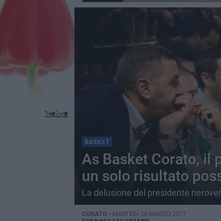
BASKET
As Basket Corato, il
un solo risultato possi
La delusione del presidente nerove
CORATO -
MARTEDÌ 28 MARZO 2017