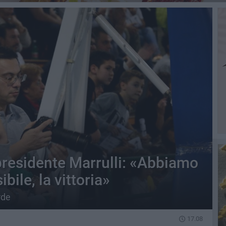
 presidente Marrulli: «Abbiamo
bile, la vittoria»
rde
17.08