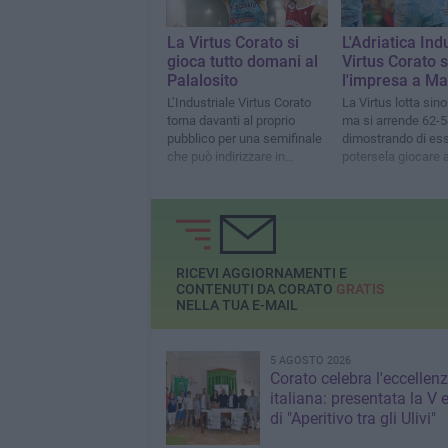
La Virtus Corato si
L'Adriatica Ind
gioca tutto domani al
Virtus Corato s
Palalosito
l'impresa a Ma
L’Industriale Virtus Corato
La Virtus lotta sino
torna davanti al proprio
ma si arrende 62-5
pubblico per una semifinale
dimostrando di ess
che può indirizzare in
potersela giocare a
maniera definitiva la serie
nella serie
RICEVI AGGIORNAMENTI E
CONTENUTI DA CORATO
GRATIS
NELLA TUA E-MAIL
5 AGOSTO 2026
Corato celebra l'eccellen
italiana: presentata la V 
di "Aperitivo tra gli Ulivi"