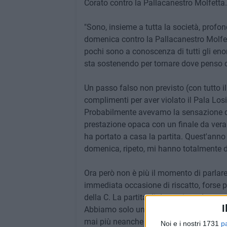
Corato contro la Pallacanestro Molfetta.
"Sono, insieme a tutta la società, profo
domenica contro la Pallacanestro Molfet
pochi sono a conoscenza di tutti gli eno
sta sostenendo per tornare dove penso c
Un passo falso non previsto (con tutto il 
complimenti per aver violato il Pala Losit
Probabilmente avevamo la sensazione d
prestazione opaca con un finale da vera 
ha portato a casa la partita. Quest'anno 
domenica, ripeto, mi hanno totalmente de
Ora però non è più il momento di parlare 
immediata occasione di riscatto, forse p
della C. La partita di domenica a Lecce, i
I
Abbiamo solo un risultato possibile: la v
mai più neanche lontanamente i giocator
Noi e i nostri 1731
p