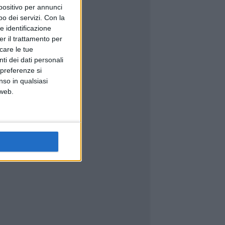
spositivo per annunci
o dei servizi.
Con la
e identificazione
er il trattamento per
icare le tue
ti dei dati personali
 preferenze si
nso in qualsiasi
 web.