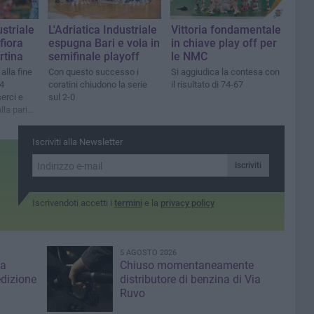
ustriale
L'Adriatica Industriale
Vittoria fondamentale
fiora
espugna Bari e vola in
in chiave play off per
rtina
semifinale playoff
le NMC
 alla fine
Con questo successo i
Si aggiudica la contesa con
4
coratini chiudono la serie
il risultato di 74-67
erci e
sul 2-0
lla pari
Iscriviti alla Newsletter
Iscriviti
Iscrivendoti accetti i
termini
e la
privacy policy
5 AGOSTO 2026
za
Chiuso momentaneamente
edizione
distributore di benzina di Via
Ruvo