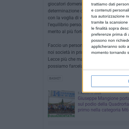
giocatori domenica a Lecce entreranno i
trattiamo dati person
e contenuti personali
determinazione che ci ha fatti grandi du
tua autorizzazione no
con la voglia di vincere e di portare a cas
tramite la scansione 
l'equilibrio perso. Poi, sia chiaro, se non
le finalità sopra des
merito al più forte.
preferenze prima di 
possono non richieder
Faccio un personale appello a tutti i nostr
applicheranno solo a
noi società in primis. Ma ora è il momento
momento tornando su 
Lecce più che mai. I giocatori e la soci
possiamo farcela! Tutti a Lecce!⁠⁠⁠⁠"
BASKET
5 AGOSTO 2026
Giuseppe Mangione port
sul podio della Quadrorta
primo nella categoria M6