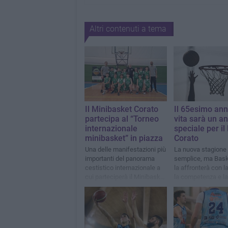
Altri contenuti a tema
Il Minibasket Corato
Il 65esimo ann
partecipa al “Torneo
vita sarà un a
internazionale
speciale per il
minibasket” in piazza
Corato
Una delle manifestazioni più
La nuova stagione
importanti del panorama
semplice, ma Bask
cestistico internazionale a
la affronterà con la
cui parteciperà il Minibasket
la competenza e la
Corato
passione di sempr