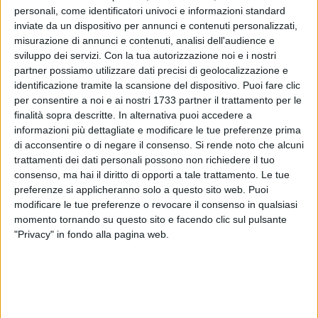
personali, come identificatori univoci e informazioni standard
inviate da un dispositivo per annunci e contenuti personalizzati,
misurazione di annunci e contenuti, analisi dell'audience e
43
A cura di
sviluppo dei servizi.
Con la tua autorizzazione noi e i nostri
STEFANO PROCACCI
partner possiamo utilizzare dati precisi di geolocalizzazione e
identificazione tramite la scansione del dispositivo. Puoi fare clic
per consentire a noi e ai nostri 1733 partner il trattamento per le
finalità sopra descritte. In alternativa puoi accedere a
Corato sul tetto d'Italia! Nei campionati italiani di ciclocross,
informazioni più dettagliate e modificare le tue preferenze prima
svoltisi a Castelletto di Serravalle (Bologna), Oscar Carrer,
di acconsentire o di negare il consenso.
Si rende noto che alcuni
coratino in forza alla Fusion Bike di Maurizio Carrer, ha
trattamenti dei dati personali possono non richiedere il tuo
conquistato il tricolore nella categoria Esordienti Primo
consenso, ma hai il diritto di opporti a tale trattamento. Le tue
Anno.
preferenze si applicheranno solo a questo sito web. Puoi
modificare le tue preferenze o revocare il consenso in qualsiasi
momento tornando su questo sito e facendo clic sul pulsante
Dopo una gara in solitaria, che lasciava presagire ad una
"Privacy" in fondo alla pagina web.
vittoria in scioltezza, il ciclista coratino ha subito il ritorno
del lombardo Luca Ferro, dando vita ad uno splendido finale
in volata. Carrer però ha stretto i denti e portato a casa il
titolo. Terzo posto per Pietro Foffano.