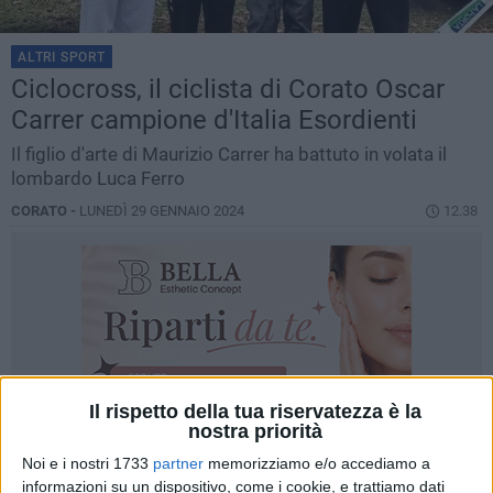
ALTRI SPORT
Ciclocross, il ciclista di Corato Oscar
Carrer campione d'Italia Esordienti
Il figlio d'arte di Maurizio Carrer ha battuto in volata il
lombardo Luca Ferro
CORATO -
LUNEDÌ 29 GENNAIO 2024
12.38
Il rispetto della tua riservatezza è la
nostra priorità
Noi e i nostri 1733
partner
memorizziamo e/o accediamo a
informazioni su un dispositivo, come i cookie, e trattiamo dati