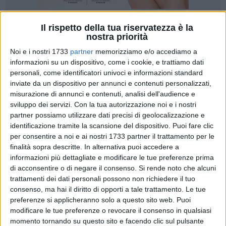
Il rispetto della tua riservatezza è la
51
nostra priorità
Noi e i nostri 1733
partner
memorizziamo e/o accediamo a
informazioni su un dispositivo, come i cookie, e trattiamo dati
Strepitoso risultato nel campionato under 19 d'eccellenza
personali, come identificatori univoci e informazioni standard
per il Basket Corato del presidente Antonio Marulli. Al
inviate da un dispositivo per annunci e contenuti personalizzati,
termine di un campionato esaltante condito da 18 vittorie e 4
misurazione di annunci e contenuti, analisi dell'audience e
sviluppo dei servizi.
Con la tua autorizzazione noi e i nostri
sole sconfitte chiuso al secondo posto (con il miglior attacco
partner possiamo utilizzare dati precisi di geolocalizzazione e
e la seconda miglior difesa del torneo) dietro Francavilla
identificazione tramite la scansione del dispositivo. Puoi fare clic
(meritatamente prima e direttamente alle finali nazionali di
per consentire a noi e ai nostri 1733 partner il trattamento per le
categoria), i coratini si sono guadagnati l'accesso e la
finalità sopra descritte. In alternativa puoi accedere a
partecipazione agli spareggi nazionali dove affronteranno in
informazioni più dettagliate e modificare le tue preferenze prima
semifinale la PGC Cantù. Decisiva per i ragazzi di coach
di acconsentire o di negare il consenso.
Si rende noto che alcuni
Juan Manuel Gattone la vittoria 77-63 ottenuta nell'ultimo
trattamenti dei dati personali possono non richiedere il tuo
consenso, ma hai il diritto di opporti a tale trattamento. Le tue
match casalingo contro Scafati. Un grandissimo risultato
preferenze si applicheranno solo a questo sito web. Puoi
per il presidente Marulli, il vicepresidente Pieraldo Capogna e
modificare le tue preferenze o revocare il consenso in qualsiasi
tutto lo staff societario, che ha imboccato con decisione la
momento tornando su questo sito e facendo clic sul pulsante