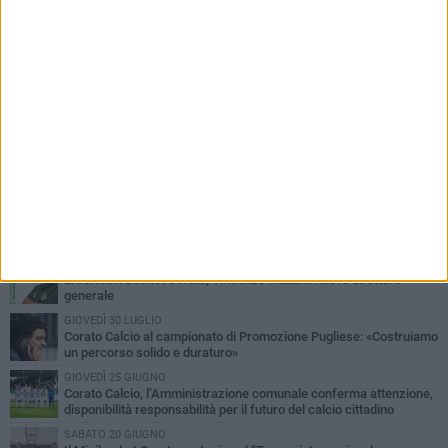
PIÙ LETTI QUESTA SETTIMANA
MERCOLEDÌ 5 AGOSTO
Giuseppe Mangione porta Corato sul podio della Quadrortathon:
primo nella categoria M65
LUNEDÌ 3 AGOSTO
ErbeNobili Basket Corato, Vincenzo Mazzilli nuovo direttore
generale
GIOVEDÌ 30 LUGLIO
Corato Calcio al campionato di Promozione Pugliese: «Costruiamo
un percorso solido e duraturo»
GIOVEDÌ 25 GIUGNO
Corato Calcio, l’Amministrazione comunale conferma attenzione,
disponibilità responsabilità per il futuro del calcio cittadino
SABATO 20 GIUGNO