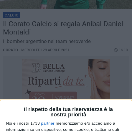
CALCIO
Il Corato Calcio si regala Anibal Daniel
Montaldi
Il bomber argentino nel team neroverde
CORATO -
MERCOLEDÌ 28 APRILE 2021
16.10
Il rispetto della tua riservatezza è la
nostra priorità
Noi e i nostri 1733
partner
memorizziamo e/o accediamo a
informazioni su un dispositivo, come i cookie, e trattiamo dati