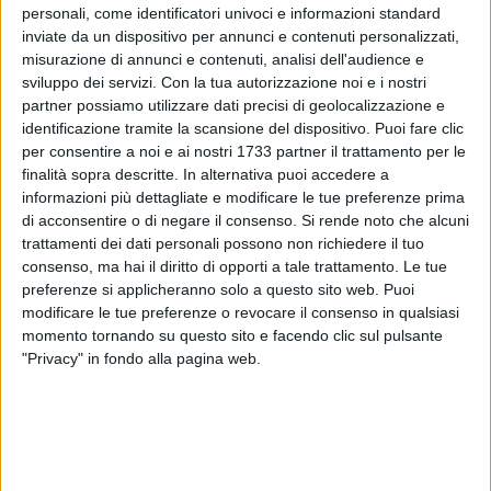
personali, come identificatori univoci e informazioni standard
inviate da un dispositivo per annunci e contenuti personalizzati,
4
misurazione di annunci e contenuti, analisi dell'audience e
sviluppo dei servizi.
Con la tua autorizzazione noi e i nostri
partner possiamo utilizzare dati precisi di geolocalizzazione e
identificazione tramite la scansione del dispositivo. Puoi fare clic
La società USD Corato Calcio 1946, è lieta di annunciare il
per consentire a noi e ai nostri 1733 partner il trattamento per le
tesseramento del calciatore Montaldi Anibal Daniel.
finalità sopra descritte. In alternativa puoi accedere a
informazioni più dettagliate e modificare le tue preferenze prima
Attaccante argentino di sicuro affidamento, farà sicuramente
di acconsentire o di negare il consenso.
Si rende noto che alcuni
comodo alla squadra neroverde, impegnata nel rush finale,
trattamenti dei dati personali possono non richiedere il tuo
di questo anomalo campionato di Eccellenza pugliese
consenso, ma hai il diritto di opporti a tale trattamento. Le tue
preferenze si applicheranno solo a questo sito web. Puoi
2020/21.
modificare le tue preferenze o revocare il consenso in qualsiasi
momento tornando su questo sito e facendo clic sul pulsante
Anibal Montaldi, centravanti senza tempo e senza età, ha
"Privacy" in fondo alla pagina web.
una carriera di tutto rispetto alle spalle, avendo militato in
piazze importanti, dove ha quasi sempre lasciato il segno,
andando molto spesso in doppia cifra.
Nardò, Monopoli, Virtus Francavilla, Bisceglie, Fasano sono