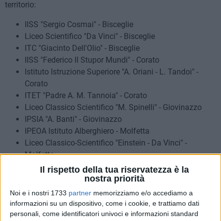
territorio:
IISS "Sergio Cosmai" - Bisceglie
Liceo Scientifico "Da Vinci" - Bisceglie
ITC "Giacinto Dell'Olio" - Bisceglie
IISS "Federico II Stupor Mundi" - Corato
Istituto Istruzione Superiore "A. Oriani - L. Tandoi" -
Corato
ITET "Padre A. M. Tannoia" - Corato
Liceo Classico Scientifico "M. Spinelli" - Giovinazzo
IPSIA "A. Banti" - Giovinazzo
IPEOA Istituto Alberghiero - Molfetta
Liceo Classico-Scientifico "Einstein - Da Vinci" -
Molfetta
Liceo "Vito Fornari" - Molfetta
Il rispetto della tua riservatezza è la
IISS Professionale-Artistico "Monsignor Bello" -
nostra priorità
Molfetta
Noi e i nostri 1733
partner
memorizziamo e/o accediamo a
Liceo O.S.A. "Rita Levi Montalcini" - Molfetta
informazioni su un dispositivo, come i cookie, e trattiamo dati
IISS "G. Ferraris" - Molfetta
personali, come identificatori univoci e informazioni standard