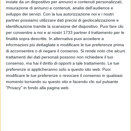
inviate da un dispositivo per annunci e contenuti personalizzati,
ITET Tecnico Commerciale "G. Salvemini" - Molfetta
misurazione di annunci e contenuti, analisi dell'audience e
IISS "Amerigo Vespucci" - Molfetta
sviluppo dei servizi.
Con la tua autorizzazione noi e i nostri
Polo Liceale "C. Sylos - Fiore" - Terlizzi
partner possiamo utilizzare dati precisi di geolocalizzazione e
Istituto Agrario "Volta - De Gemmis" - Terlizzi
identificazione tramite la scansione del dispositivo. Puoi fare clic
Liceo Scientifico e Linguistico "Orazio Tedone" - Ruvo
per consentire a noi e ai nostri 1733 partner il trattamento per le
di Puglia
finalità sopra descritte. In alternativa puoi accedere a
informazioni più dettagliate e modificare le tue preferenze prima
Gli istituti scolastici sono stati tutti invitati a prendere parte
di acconsentire o di negare il consenso.
Si rende noto che alcuni
all'iniziativa, per affiancare i ragazzi in questo momento
trattamenti dei dati personali possono non richiedere il tuo
speciale dedicato al loro percorso e ai loro sogni. Ciascuna
consenso, ma hai il diritto di opporti a tale trattamento. Le tue
preferenze si applicheranno solo a questo sito web. Puoi
scuola avrà, inoltre, la possibilità di segnalare altri studenti
modificare le tue preferenze o revocare il consenso in qualsiasi
per l'impegno e la perseveranza, in situazioni complesse.
momento tornando su questo sito e facendo clic sul pulsante
"Privacy" in fondo alla pagina web.
L'evento, sostenuto dalla strategia della Regione Puglia "Mare a
Sinistra" - PR Puglia FESR FSE+ 2021-2027, si svolgerà a fine
mese presso il Gran Shopping Mongolfiera di Molfetta, e sarà
condotto da
Giancarlo Fiume, giornalista professionista
caporedattore della TGR Puglia
, e dalla
giornalista Ida Vinella,