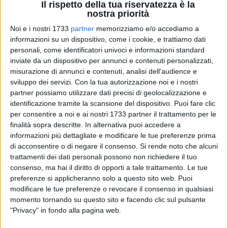
Il rispetto della tua riservatezza è la
nostra priorità
Noi e i nostri 1733
partner
memorizziamo e/o accediamo a
informazioni su un dispositivo, come i cookie, e trattiamo dati
20
personali, come identificatori univoci e informazioni standard
inviate da un dispositivo per annunci e contenuti personalizzati,
misurazione di annunci e contenuti, analisi dell'audience e
sviluppo dei servizi.
Con la tua autorizzazione noi e i nostri
«Nel pieno rispetto della Memoria condivisa della comunità
partner possiamo utilizzare dati precisi di geolocalizzazione e
civile, il Comune di Corato deporrà, come ogni anno, una
identificazione tramite la scansione del dispositivo. Puoi fare clic
corona di fiori in ricordo delle vittime del tragico incidente
per consentire a noi e ai nostri 1733 partner il trattamento per le
ferroviario del 12 luglio 2016».
finalità sopra descritte. In alternativa puoi accedere a
informazioni più dettagliate e modificare le tue preferenze prima
In merito ai recenti articoli apparsi sulle testate giornalistiche
di acconsentire o di negare il consenso.
Si rende noto che alcuni
trattamenti dei dati personali possono non richiedere il tuo
locali nell'approssimarsi della data del 12 luglio,
consenso, ma hai il diritto di opporti a tale trattamento. Le tue
anniversario del tragico incidente ferroviario, giunge una
preferenze si applicheranno solo a questo sito web. Puoi
nota a firma del sindaco
Corrado De Benedittis.
modificare le tue preferenze o revocare il consenso in qualsiasi
momento tornando su questo sito e facendo clic sul pulsante
«L'Amministrazione comunale, sempre attenta alle richieste
"Privacy" in fondo alla pagina web.
della famiglia Tedone, ha patrocinato la manifestazione