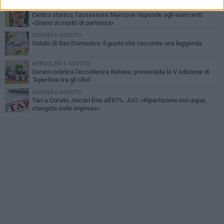
SABATO 1 AGOSTO
Centro storico, l'assessore Marcone risponde agli esercenti:
«Siamo ai nastri di partenza»
GIOVEDÌ 6 AGOSTO
Gelato di San Domenico: il gusto che racconta una leggenda
MERCOLEDÌ 5 AGOSTO
Corato celebra l'eccellenza italiana: presentata la V edizione di
"Aperitivo tra gli Ulivi"
GIOVEDÌ 6 AGOSTO
Tari a Corato, rincari fino all'87%. AIC: «Ripartizione non equa,
stangata sulle imprese»