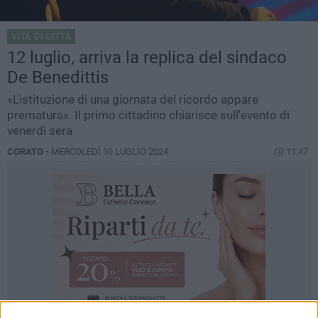
VITA DI CITTÀ
12 luglio, arriva la replica del sindaco
De Benedittis
«L'istituzione di una giornata del ricordo appare
prematura». Il primo cittadino chiarisce sull'evento di
venerdì sera
CORATO -
MERCOLEDÌ 10 LUGLIO 2024
11.47