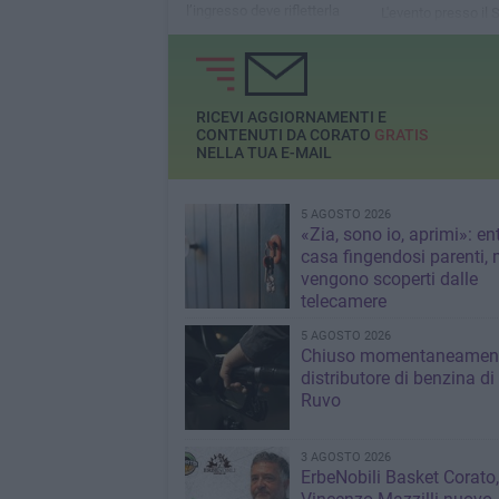
l’ingresso deve rifletterla
L'evento presso il 
Loren Restaurant d
ufficializzato la na
rete promossa da
Confesercenti Bari
RICEVI AGGIORNAMENTI E
CONTENUTI DA CORATO
GRATIS
NELLA TUA E-MAIL
5 AGOSTO 2026
«Zia, sono io, aprimi»: en
casa fingendosi parenti,
vengono scoperti dalle
telecamere
5 AGOSTO 2026
Chiuso momentaneamen
distributore di benzina di
Ruvo
3 AGOSTO 2026
ErbeNobili Basket Corato,