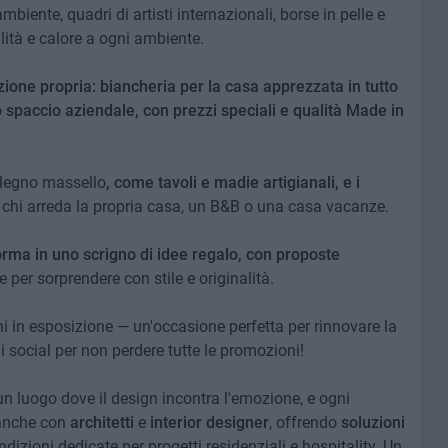
mbiente, quadri di artisti internazionali, borse in pelle e
alità e calore a ogni ambiente.
uzione propria: biancheria per la casa apprezzata in tutto
 spaccio aziendale, con prezzi speciali e qualità Made in
 legno massello
, come tavoli e madie artigianali, e i
er chi arreda la propria casa, un B&B o una casa vacanze.
forma in uno scrigno di idee regalo, con proposte
e per sorprendere con stile e originalità.
ani in esposizione — un'occasione perfetta per rinnovare la
i social per non perdere tutte le promozioni!
n luogo dove il design incontra l'emozione, e ogni
 anche con
architetti
e
interior designer
, offrendo
soluzioni
ndizioni dedicate per progetti residenziali e hospitality. Un