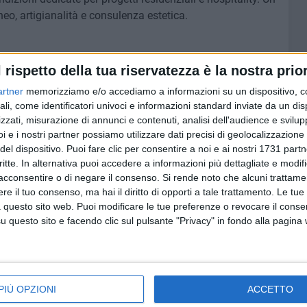
o, artigianalità e consulenza estetica.
l rispetto della tua riservatezza è la nostra prior
nche sul web: il nuovo sito ufficiale permette di scoprire
otti d'arredo, tessile e oggettistica, sempre aggiornata
artner
memorizziamo e/o accediamo a informazioni su un dispositivo, c
va-store.com per vivere il mondo Casaviva anche online.
ali, come identificatori univoci e informazioni standard inviate da un di
zzati, misurazione di annunci e contenuti, analisi dell'audience e svilupp
i e i nostri partner possiamo utilizzare dati precisi di geolocalizzazione 
del dispositivo. Puoi fare clic per consentire a noi e ai nostri 1731 partn
i
critte. In alternativa puoi accedere a informazioni più dettagliate e modif
 Barletta
acconsentire o di negare il consenso.
Si rende noto che alcuni trattamen
e il tuo consenso, ma hai il diritto di opporti a tale trattamento. Le tue
k: @casaviva_store
 questo sito web. Puoi modificare le tue preferenze o revocare il conse
questo sito e facendo clic sul pulsante "Privacy" in fondo alla pagina
PIÙ OPZIONI
ACCETTO