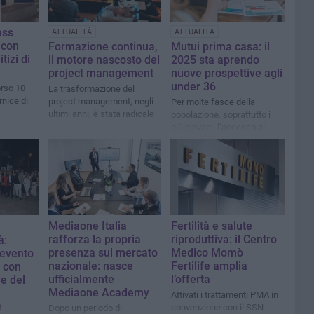
ass
ATTUALITÀ
ATTUALITÀ
 con
Formazione continua,
Mutui prima casa: il
tizi di
il motore nascosto del
2025 sta aprendo
project management
nuove prospettive agli
under 36
orso 10
La trasformazione del
rnice di
project management, negli
Per molte fasce della
ultimi anni, è stata radicale
popolazione, soprattutto i
più giovani, l’accesso al
credito rimane una sfida
Mediaone Italia
Fertilità e salute
rafforza la propria
riproduttiva: il Centro
à:
presenza sul mercato
Medico Momò
’evento
nazionale: nasce
Fertilife amplia
i con
ufficialmente
l’offerta
de del
Mediaone Academy
Attivati i trattamenti PMA in
e
convenzione con il SSN
Dopo un periodo di