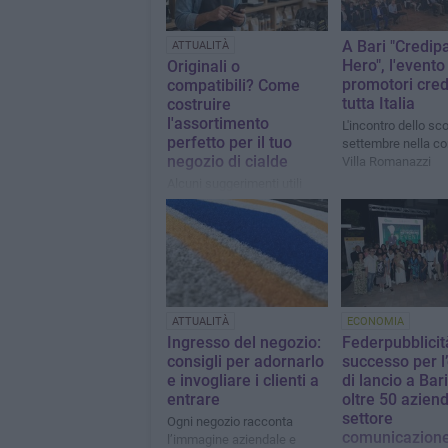
A Bari "Credip
ATTUALITÀ
Hero", l'evento
Originali o
promotori credi
compatibili? Come
tutta Italia
costruire
l'assortimento
L'incontro dello sc
perfetto per il tuo
settembre nella co
negozio di cialde
Villa Romanazzi
Alcuni suggerimenti utili
ATTUALITÀ
ECONOMIA
Ingresso del negozio:
Federpubblicit
consigli per adornarlo
successo per l
e invogliare i clienti a
di lancio a Bar
entrare
oltre 50 azien
settore
Ogni negozio racconta
comunicazion
l’immagine aziendale e