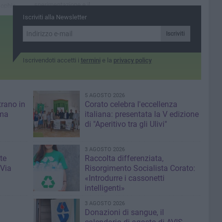
sperimentazione e il
Sophia
riscontro molto positivo la
i Bari ha
Iscriviti alla Newsletter
struttura parte con
scita della
un’offerta formativa mirata
Iscriviti
Iscrivendoti accetti i
termini
e la
privacy policy
5 AGOSTO 2026
trano in
Corato celebra l'eccellenza
 ma
italiana: presentata la V edizione
di "Aperitivo tra gli Ulivi"
3 AGOSTO 2026
te
Raccolta differenziata,
 Via
Risorgimento Socialista Corato:
«Introdurre i cassonetti
intelligenti»
3 AGOSTO 2026
Donazioni di sangue, il