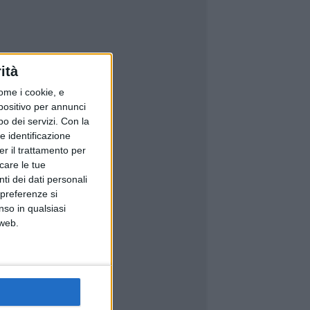
ità
ome i cookie, e
spositivo per annunci
o dei servizi.
Con la
e identificazione
er il trattamento per
icare le tue
ti dei dati personali
 preferenze si
nso in qualsiasi
 web.