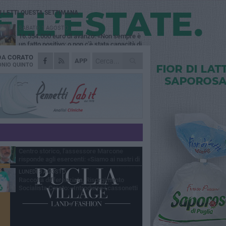
Ù LETTI QUESTA SETTIMANA
SABATO 1 AGOSTO
16.554.000 euro di avanzo: «Non sempre è
un fatto positivo: o non c'è stata capacità di
sa o le entrate sono state troppo alte»
 DA
CORATO
VENERDÌ 31 LUGLIO
APP
Via Dante, aiuole nel degrado: tra incuria
NIO QUINTO
pubblica e inciviltà quotidiana
VENERDÌ 31 LUGLIO
Corato, le attività chiedono di accelerare
sul calendario estivo: «Gli eventi generano
esenze, consumi e nuove opportunità»
MERCOLEDÌ 5 AGOSTO
Chiuso momentaneamente distributore di
benzina di Via Ruvo
SABATO 1 AGOSTO
Centro storico, l'assessore Marcone
risponde agli esercenti: «Siamo ai nastri di
rtenza»
LUNEDÌ 3 AGOSTO
Raccolta differenziata, Risorgimento
Socialista Corato: «Introdurre i cassonetti
elligenti»