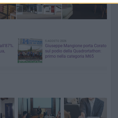
5 AGOSTO 2026
 all'87%.
Giuseppe Mangione porta Corato
ua,
sul podio della Quadrortathon:
primo nella categoria M65