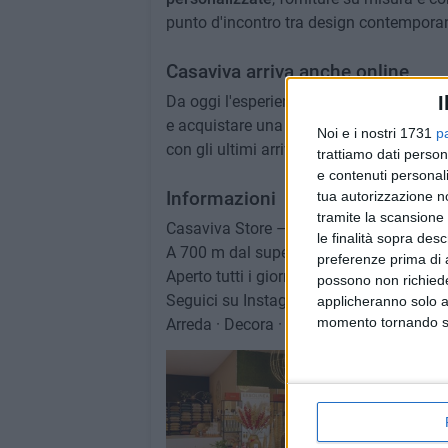
punto d'incontro tra design contemporane
Casaviva arriva anche online
I
Da oggi l'esperienza Casaviva continua a
e acquistare una selezione curata di prod
Noi e i nostri 1731
p
con gli ultimi arrivi. Visita www.casavi
trattiamo dati person
e contenuti personali
Informazioni
tua autorizzazione no
tramite la scansione 
Casaviva Store – Via Barletta, 78 – Tran
le finalità sopra des
A 700 m dal supermercato MD, direzione
preferenze prima di 
Aperto tutti i giorni, anche la domenica
possono non richieder
Seguici su Instagram, TikTok e Faceboo
applicheranno solo a
momento tornando su 
Arreda · Decora · Regala