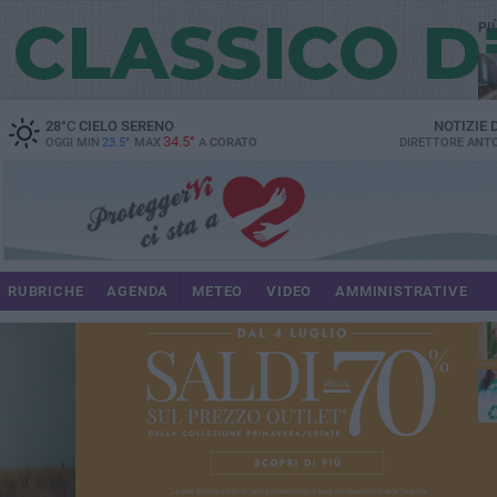
PI
spe
28
°C
CIELO SERENO
NOTIZIE
34.5°
OGGI MIN
23.5°
MAX
A
CORATO
DIRETTORE
ANTO
pr
RUBRICHE
AGENDA
METEO
VIDEO
AMMINISTRATIVE
pa
int