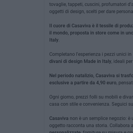
tovaglie, tappeti, cuscini, profumatori d'a
oggetti di design, scelti per dare person
Il cuore di Casaviva è il tessile di prod
il mondo, proposta in store come in uno
Italy
.
Completano l'esperienza i pezzi unici in
divani di design Made in Italy
, ideali p
Nel periodo natalizio, Casaviva si tras
esclusive a partire da 4,90 euro
, pensat
Ogni giorno, prezzi folli su mobili e div
casa con stile e convenienza. Seguici su
Casaviva
non è un semplice negozio: è u
oggetto racconta una storia. Collabora
personalizzate
, forniture su misura e co