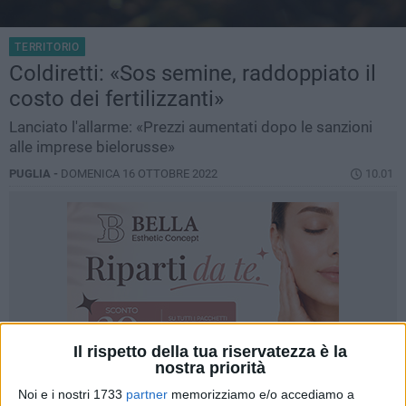
TERRITORIO
Coldiretti: «Sos semine, raddoppiato il
costo dei fertilizzanti»
Lanciato l'allarme: «Prezzi aumentati dopo le sanzioni
alle imprese bielorusse»
PUGLIA -
DOMENICA 16 OTTOBRE 2022
10.01
Il rispetto della tua riservatezza è la
nostra priorità
Noi e i nostri 1733
partner
memorizziamo e/o accediamo a