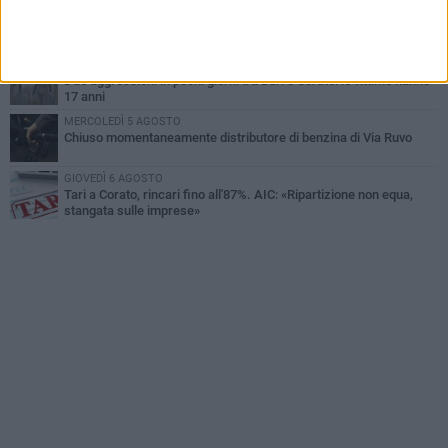
GIOVEDÌ 6 AGOSTO
Gaetano Mongelli, sei anni per un sogno: nasce a Corato
"Megaad"
VENERDÌ 7 AGOSTO
Due aggressioni in pochi giorni tra Bari e Corato: le vittime hanno
17 anni
MERCOLEDÌ 5 AGOSTO
Chiuso momentaneamente distributore di benzina di Via Ruvo
GIOVEDÌ 6 AGOSTO
Tari a Corato, rincari fino all'87%. AIC: «Ripartizione non equa,
stangata sulle imprese»