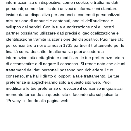
informazioni su un dispositivo, come i cookie, e trattiamo dati
personali, come identificatori univoci e informazioni standard
inviate da un dispositivo per annunci e contenuti personalizzati,
27
misurazione di annunci e contenuti, analisi dell'audience e
sviluppo dei servizi.
Con la tua autorizzazione noi e i nostri
partner possiamo utilizzare dati precisi di geolocalizzazione e
identificazione tramite la scansione del dispositivo. Puoi fare clic
«A causa dei rincari e della scarsa reperibilità nel 2022, si è
per consentire a noi e ai nostri 1733 partner il trattamento per le
verificato un netto taglio da parte delle imprese agricole di
finalità sopra descritte. In alternativa puoi accedere a
quasi un terzo negli acquisti di fertilizzanti. A serio rischio le
informazioni più dettagliate e modificare le tue preferenze prima
semine, i trapianti autunnali e la stessa produttività dei
di acconsentire o di negare il consenso.
Si rende noto che alcuni
trattamenti dei dati personali possono non richiedere il tuo
raccolti made in Italy» è quanto emerso da un'analisi diffusa
consenso, ma hai il diritto di opporti a tale trattamento. Le tue
da Coldiretti Puglia, che ha evidenziato come il balzo nelle
preferenze si applicheranno solo a questo sito web. Puoi
quotazioni è influenzato dal fatto che «la produzione
modificare le tue preferenze o revocare il consenso in qualsiasi
mondiale dipende fortemente dal costo del gas ed è
momento tornando su questo sito e facendo clic sul pulsante
concentrata in Russia e Bielorussia».
"Privacy" in fondo alla pagina web.
«A pesare sull'aumento dei fertilizzanti (in un anno
raddoppiato), sono le misure adottate con l'inizio della
guerra in Ucraina con sanzioni, accaparramenti e riduzioni