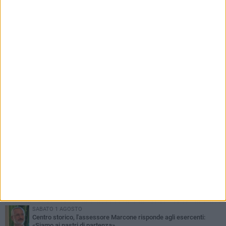
PIÙ LETTI QUESTA SETTIMANA
SABATO 1 AGOSTO
16.554.000 euro di avanzo: «Non sempre è un fatto positivo: o non
c'è stata capacità di spesa o le entrate sono state troppo alte»
VENERDÌ 31 LUGLIO
Via Dante, aiuole nel degrado: tra incuria pubblica e inciviltà
quotidiana
VENERDÌ 31 LUGLIO
Corato, le attività chiedono di accelerare sul calendario estivo:
«Gli eventi generano presenze, consumi e nuove opportunità»
MERCOLEDÌ 5 AGOSTO
Chiuso momentaneamente distributore di benzina di Via Ruvo
SABATO 1 AGOSTO
Centro storico, l'assessore Marcone risponde agli esercenti:
«Siamo ai nastri di partenza»