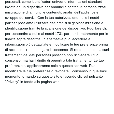
personali, come identificatori univoci e informazioni standard
inviate da un dispositivo per annunci e contenuti personalizzati,
misurazione di annunci e contenuti, analisi dell'audience e
sviluppo dei servizi.
Con la tua autorizzazione noi e i nostri
A cura di
partner possiamo utilizzare dati precisi di geolocalizzazione e
GIUSEPPE DI BISCEGLIE
identificazione tramite la scansione del dispositivo. Puoi fare clic
per consentire a noi e ai nostri 1731 partner il trattamento per le
finalità sopra descritte. In alternativa puoi accedere a
informazioni più dettagliate e modificare le tue preferenze prima
Ridotto in fin di vita dagli spacciatori che aveva voluto
di acconsentire o di negare il consenso.
Si rende noto che alcuni
cacciare via dal locale di Bisceglie per il quale lavorava
trattamenti dei dati personali possono non richiedere il tuo
come bodyguard. Una terribile esperienza, quella vissuta da
consenso, ma hai il diritto di opporti a tale trattamento. Le tue
Savio Caccavo, cinque anni fa e di cui ancora oggi porta i
preferenze si applicheranno solo a questo sito web. Puoi
segni.
modificare le tue preferenze o revocare il consenso in qualsiasi
momento tornando su questo sito e facendo clic sul pulsante
A ripercorrere quei drammatici momenti è stato lo stesso
"Privacy" in fondo alla pagina web.
Savio, ai microfoni di Fanpage. Era il 12 agosto del 2016.
Savio stava lavorando, come spesso accadeva, per uno dei
locali della movida biscegliese, affollatissimo a ridosso del
ferragosto. Aveva notato già da alcuni giorni un movimento
sospetto di ragazzi, intenti allo spaccio e li aveva allontanati.