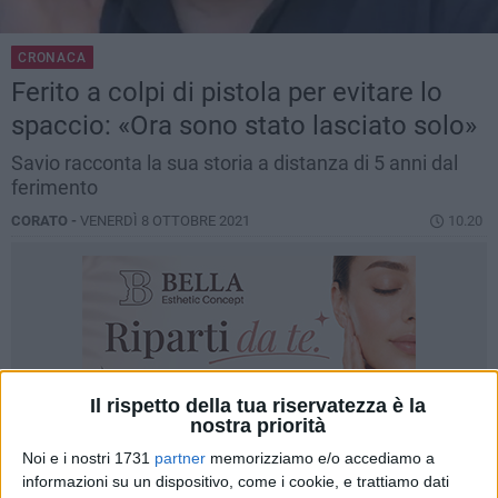
CRONACA
Ferito a colpi di pistola per evitare lo
spaccio: «Ora sono stato lasciato solo»
Savio racconta la sua storia a distanza di 5 anni dal
ferimento
CORATO -
VENERDÌ 8 OTTOBRE 2021
10.20
Il rispetto della tua riservatezza è la
nostra priorità
Noi e i nostri 1731
partner
memorizziamo e/o accediamo a
informazioni su un dispositivo, come i cookie, e trattiamo dati